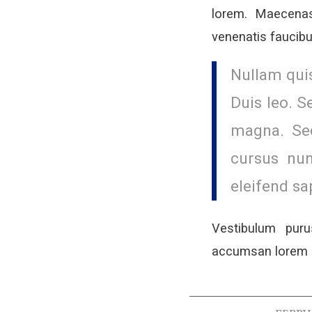
lorem. Maecenas
venenatis faucibu
Nullam quis
Duis leo. S
magna. Sed
cursus nun
eleifend sa
Vestibulum pur
accumsan lorem i