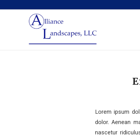
E
Lorem ipsum dolo
dolor. Aenean ma
nascetur ridiculu