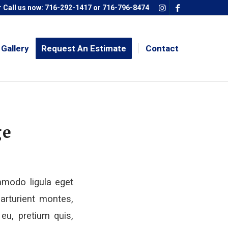
 Call us now:
716-292-1417
or
716-796-8474
Gallery
Request An Estimate
Contact
ge
mmodo ligula eget
arturient montes,
 eu, pretium quis,