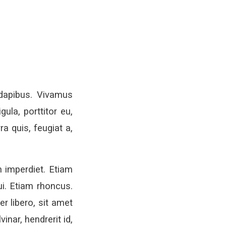
 dapibus. Vivamus
ula, porttitor eu,
a quis, feugiat a,
n imperdiet. Etiam
ui. Etiam rhoncus.
 libero, sit amet
nar, hendrerit id,