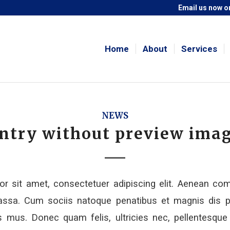
Email us now
or
Home
About
Services
NEWS
ntry without preview ima
r sit amet, consectetuer adipiscing elit. Aenean co
ssa. Cum sociis natoque penatibus et magnis dis p
s mus. Donec quam felis, ultricies nec, pellentesque