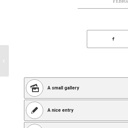
FEBRUA
Entry with Post Format “Video”
A small gallery
A nice entry