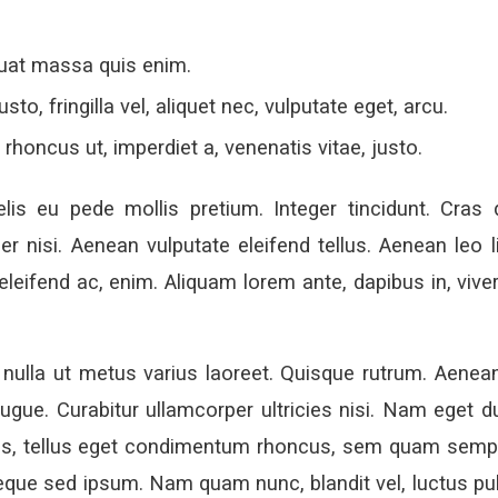
uat massa quis enim.
to, fringilla vel, aliquet nec, vulputate eget, arcu.
 rhoncus ut, imperdiet a, venenatis vitae, justo.
lis eu pede mollis pretium. Integer tincidunt. Cras
nisi. Aenean vulputate eleifend tellus. Aenean leo lig
leifend ac, enim. Aliquam lorem ante, dapibus in, viverr
 nulla ut metus varius laoreet. Quisque rutrum. Aenea
 augue. Curabitur ullamcorper ultricies nisi. Nam eget d
 tellus eget condimentum rhoncus, sem quam semper
que sed ipsum. Nam quam nunc, blandit vel, luctus pulvi