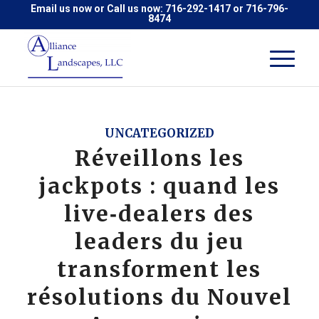
Email us now
or Call us now:
716-292-1417
or
716-796-
8474
UNCATEGORIZED
Réveillons les
jackpots : quand les
live‑dealers des
leaders du jeu
transforment les
résolutions du Nouvel