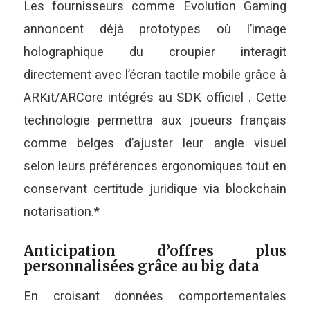
Les fournisseurs comme Evolution Gaming
annoncent déjà prototypes où l’image
holographique du croupier interagit
directement avec l’écran tactile mobile grâce à
ARKit/ARCore intégrés au SDK officiel . Cette
technologie permettra aux joueurs français
comme belges d’ajuster leur angle visuel
selon leurs préférences ergonomiques tout en
conservant certitude juridique via blockchain
notarisation.*
Anticipation d’offres plus
personnalisées grâce au big data
En croisant données comportementales