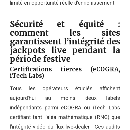
limité en opportunité réelle d’enrichissement.
Sécurité et équité :
comment les sites
garantissent l’intégrité des
jackpots live pendant la
période festive
Certifications tierces (eCOGRA,
iTech Labs)
Tous les opérateurs étudiés affichent
aujourd’hui au moins deux labels
indépendants parmi eCOGRA ou iTech Labs
certifiant tant l’aléa mathématique (RNG) que
l’intégrité vidéo du flux live‐dealer . Ces audits