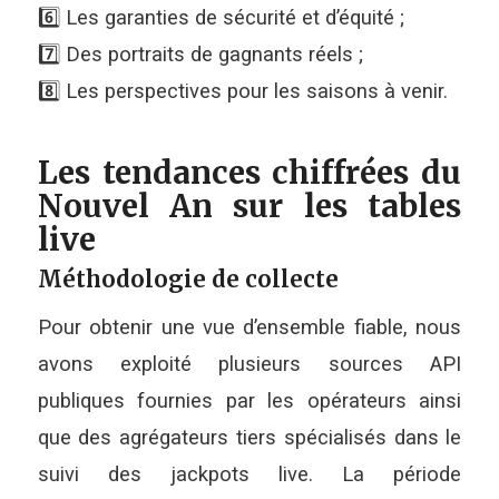
6️⃣ Les garanties de sécurité et d’équité ;
7️⃣ Des portraits de gagnants réels ;
8️⃣ Les perspectives pour les saisons à venir.
Les tendances chiffrées du
Nouvel An sur les tables
live
Méthodologie de collecte
Pour obtenir une vue d’ensemble fiable, nous
avons exploité plusieurs sources API
publiques fournies par les opérateurs ainsi
que des agrégateurs tiers spécialisés dans le
suivi des jackpots live. La période