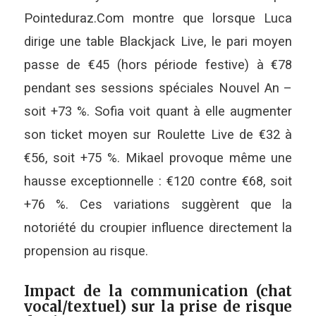
Pointeduraz.Com montre que lorsque Luca
dirige une table Blackjack Live, le pari moyen
passe de €45 (hors période festive) à €78
pendant ses sessions spéciales Nouvel An –
soit +73 %. Sofia voit quant à elle augmenter
son ticket moyen sur Roulette Live de €32 à
€56, soit +75 %. Mikael provoque même une
hausse exceptionnelle : €120 contre €68, soit
+76 %. Ces variations suggèrent que la
notoriété du croupier influence directement la
propension au risque.
Impact de la communication (chat
vocal/textuel) sur la prise de risque