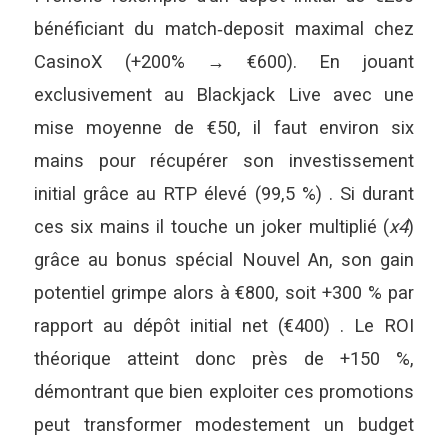
bénéficiant du match‑deposit maximal chez
CasinoX (+200% → €600). En jouant
exclusivement au Blackjack Live avec une
mise moyenne de €50, il faut environ six
mains pour récupérer son investissement
initial grâce au RTP élevé (99,5 %) . Si durant
ces six mains il touche un joker multiplié (
x4
)
grâce au bonus spécial Nouvel An, son gain
potentiel grimpe alors à €800, soit +300 % par
rapport au dépôt initial net (€400) . Le ROI
théorique atteint donc près de +150 %,
démontrant que bien exploiter ces promotions
peut transformer modestement un budget