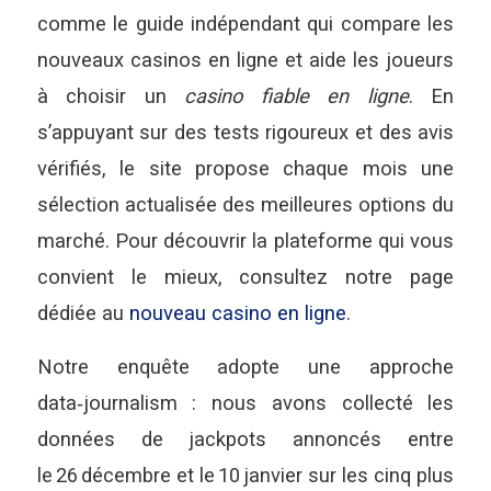
comme le guide indépendant qui compare les
nouveaux casinos en ligne et aide les joueurs
à choisir un
casino fiable en ligne
. En
s’appuyant sur des tests rigoureux et des avis
vérifiés, le site propose chaque mois une
sélection actualisée des meilleures options du
marché. Pour découvrir la plateforme qui vous
convient le mieux, consultez notre page
dédiée au
nouveau casino en ligne
.
Notre enquête adopte une approche
data‑journalism : nous avons collecté les
données de jackpots annoncés entre
le 26 décembre et le 10 janvier sur les cinq plus