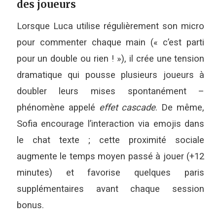
des joueurs
Lorsque Luca utilise régulièrement son micro
pour commenter chaque main (« c’est parti
pour un double ou rien ! »), il crée une tension
dramatique qui pousse plusieurs joueurs à
doubler leurs mises spontanément –
phénomène appelé
effet cascade
. De même,
Sofia encourage l’interaction via emojis dans
le chat texte ; cette proximité sociale
augmente le temps moyen passé à jouer (+12
minutes) et favorise quelques paris
supplémentaires avant chaque session
bonus.