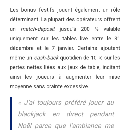
Les bonus festifs jouent également un rôle
déterminant. La plupart des opérateurs offrent
un
match‑deposit
jusqu’à 200 % valable
uniquement sur les tables live entre le 31
décembre et le 7 janvier. Certains ajoutent
même un
cash‑back
quotidien de 10 % sur les
pertes nettes liées aux jeux de table, incitant
ainsi les joueurs à augmenter leur mise
moyenne sans crainte excessive.
« J’ai toujours préféré jouer au
blackjack en direct pendant
Noël parce que l’ambiance me