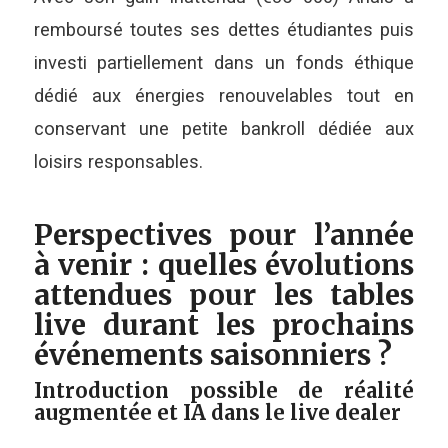
remboursé toutes ses dettes étudiantes puis
investi partiellement dans un fonds éthique
dédié aux énergies renouvelables tout en
conservant une petite bankroll dédiée aux
loisirs responsables.
Perspectives pour l’année
à venir : quelles évolutions
attendues pour les tables
live durant les prochains
événements saisonniers ?
Introduction possible de réalité
augmentée et IA dans le live dealer