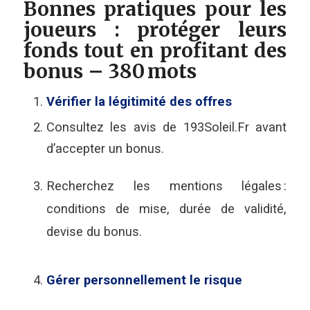
Bonnes pratiques pour les
joueurs : protéger leurs
fonds tout en profitant des
bonus – 380 mots
Vérifier la légitimité des offres
Consultez les avis de 193Soleil.Fr avant
d’accepter un bonus.
Recherchez les mentions légales :
conditions de mise, durée de validité,
devise du bonus.
Gérer personnellement le risque