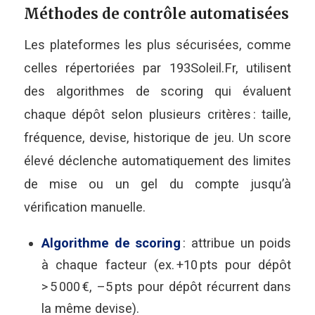
Méthodes de contrôle automatisées
Les plateformes les plus sécurisées, comme
celles répertoriées par 193Soleil.Fr, utilisent
des algorithmes de scoring qui évaluent
chaque dépôt selon plusieurs critères : taille,
fréquence, devise, historique de jeu. Un score
élevé déclenche automatiquement des limites
de mise ou un gel du compte jusqu’à
vérification manuelle.
Algorithme de scoring
: attribue un poids
à chaque facteur (ex. +10 pts pour dépôt
> 5 000 €, –5 pts pour dépôt récurrent dans
la même devise).