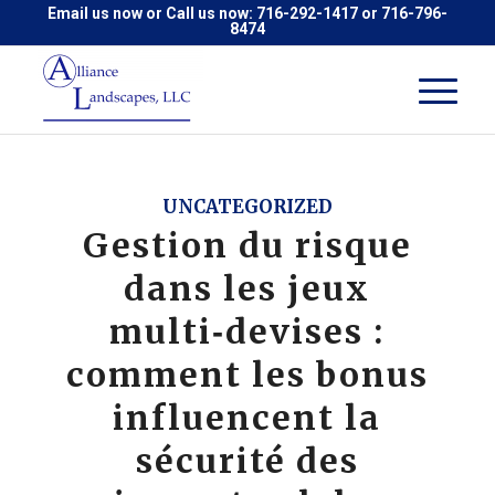
Email us now
or Call us now:
716-292-1417
or
716-796-
8474
UNCATEGORIZED
Gestion du risque
dans les jeux
multi‑devises :
comment les bonus
influencent la
sécurité des