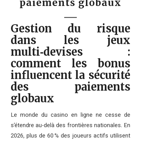
paiements globaux
Gestion du risque
dans les jeux
multi‑devises :
comment les bonus
influencent la sécurité
des paiements
globaux
Le monde du casino en ligne ne cesse de
s’étendre au-delà des frontières nationales. En
2026, plus de 60 % des joueurs actifs utilisent