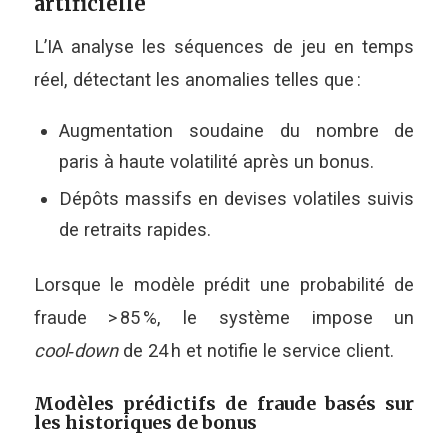
artificielle
L’IA analyse les séquences de jeu en temps
réel, détectant les anomalies telles que :
Augmentation soudaine du nombre de
paris à haute volatilité après un bonus.
Dépôts massifs en devises volatiles suivis
de retraits rapides.
Lorsque le modèle prédit une probabilité de
fraude > 85 %, le système impose un
cool‑down
de 24 h et notifie le service client.
Modèles prédictifs de fraude basés sur
les historiques de bonus