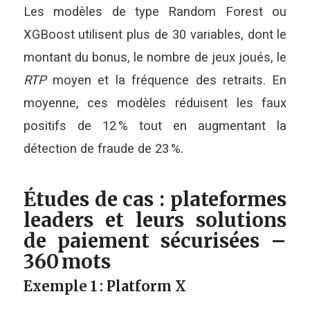
Les modèles de type Random Forest ou
XGBoost utilisent plus de 30 variables, dont le
montant du bonus, le nombre de jeux joués, le
RTP
moyen et la fréquence des retraits. En
moyenne, ces modèles réduisent les faux
positifs de 12 % tout en augmentant la
détection de fraude de 23 %.
Études de cas : plateformes
leaders et leurs solutions
de paiement sécurisées –
360 mots
Exemple 1 : Platform X