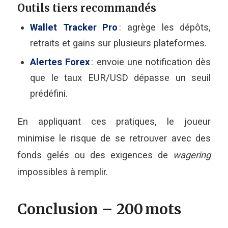
Outils tiers recommandés
Wallet Tracker Pro
: agrège les dépôts,
retraits et gains sur plusieurs plateformes.
Alertes Forex
: envoie une notification dès
que le taux EUR/USD dépasse un seuil
prédéfini.
En appliquant ces pratiques, le joueur
minimise le risque de se retrouver avec des
fonds gelés ou des exigences de
wagering
impossibles à remplir.
Conclusion – 200 mots