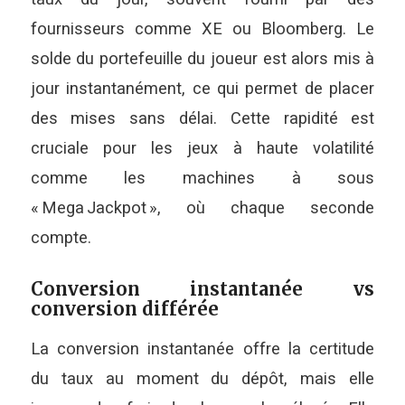
fournisseurs comme XE ou Bloomberg. Le
solde du portefeuille du joueur est alors mis à
jour instantanément, ce qui permet de placer
des mises sans délai. Cette rapidité est
cruciale pour les jeux à haute volatilité
comme les machines à sous
« Mega Jackpot », où chaque seconde
compte.
Conversion instantanée vs
conversion différée
La conversion instantanée offre la certitude
du taux au moment du dépôt, mais elle