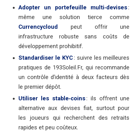
Adopter un portefeuille multi‑devises
:
même une solution tierce comme
Currencycloud
peut offrir une
infrastructure robuste sans coûts de
développement prohibitif.
Standardiser le KYC
: suivre les meilleures
pratiques de 193Soleil.Fr, qui recommande
un contrôle d’identité à deux facteurs dès
le premier dépôt.
Utiliser les stable‑coins
: ils offrent une
alternative aux devises fiat, surtout pour
les joueurs qui recherchent des retraits
rapides et peu coûteux.