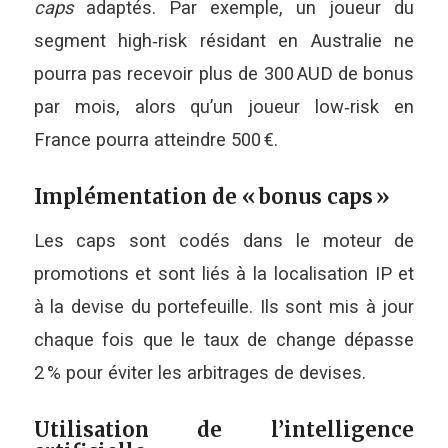
caps
adaptés. Par exemple, un joueur du
segment high‑risk résidant en Australie ne
pourra pas recevoir plus de 300 AUD de bonus
par mois, alors qu’un joueur low‑risk en
France pourra atteindre 500 €.
Implémentation de « bonus caps »
Les caps sont codés dans le moteur de
promotions et sont liés à la localisation IP et
à la devise du portefeuille. Ils sont mis à jour
chaque fois que le taux de change dépasse
2 % pour éviter les arbitrages de devises.
Utilisation de l’intelligence