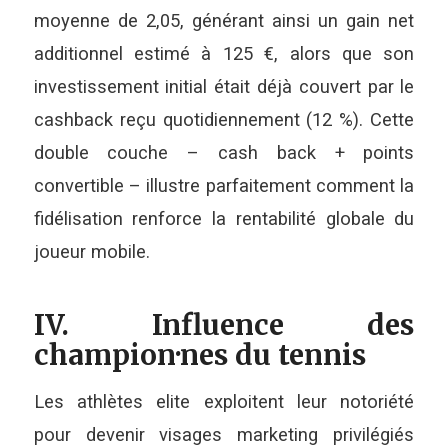
moyenne de 2,05, générant ainsi un gain net
additionnel estimé à 125 €, alors que son
investissement initial était déjà couvert par le
cashback reçu quotidiennement (12 %). Cette
double couche – cash back + points
convertible – illustre parfaitement comment la
fidélisation renforce la rentabilité globale du
joueur mobile.
IV. Influence des
champion·nes du tennis
Les athlètes elite exploitent leur notoriété
pour devenir visages marketing privilégiés