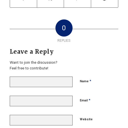
0
REPLIES
Leave a Reply
Want to join the discussion?
Feel free to contribute!
*
Name
*
Email
Website