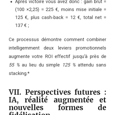
Après victoire vous avez donc : gain brut =
(100 ×2,25) = 225 €, moins mise initiale =
125 €, plus cash‑back = 12 €, total net =
137 € ;
Ce processus démontre comment combiner
intelligemment deux leviers promotionnels
augmente votre ROI effectif jusqu’à près de
55 %
au lieu du simple
125 %
attendu sans
stacking.*
VII. Perspectives futures :
IA, réalité augmentée et
nouvelles formes de