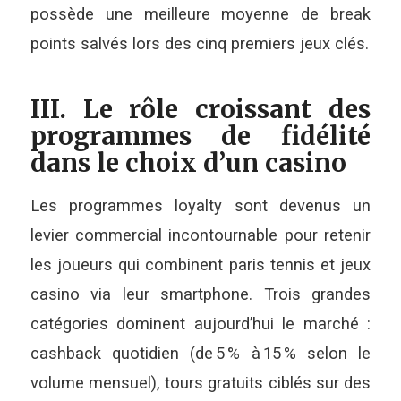
possède une meilleure moyenne de break
points salvés lors des cinq premiers jeux clés.
III. Le rôle croissant des
programmes de fidélité
dans le choix d’un casino
Les programmes loyalty sont devenus un
levier commercial incontournable pour retenir
les joueurs qui combinent paris tennis et jeux
casino via leur smartphone. Trois grandes
catégories dominent aujourd’hui le marché :
cashback quotidien (de 5 % à 15 % selon le
volume mensuel), tours gratuits ciblés sur des