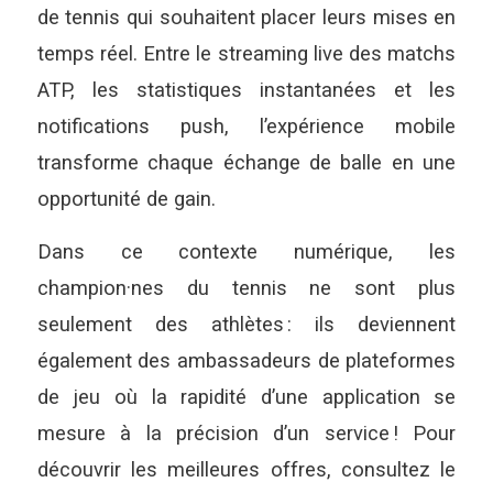
de tennis qui souhaitent placer leurs mises en
temps réel. Entre le streaming live des matchs
ATP, les statistiques instantanées et les
notifications push, l’expérience mobile
transforme chaque échange de balle en une
opportunité de gain.
Dans ce contexte numérique, les
champion·nes du tennis ne sont plus
seulement des athlètes : ils deviennent
également des ambassadeurs de plateformes
de jeu où la rapidité d’une application se
mesure à la précision d’un service ! Pour
découvrir les meilleures offres, consultez le