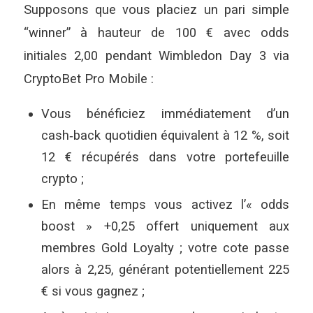
Supposons que vous placiez un pari simple
“winner” à hauteur de 100 € avec odds
initiales 2,00 pendant Wimbledon Day 3 via
CryptoBet Pro Mobile :
Vous bénéficiez immédiatement d’un
cash‑back quotidien équivalent à 12 %, soit
12 € récupérés dans votre portefeuille
crypto ;
En même temps vous activez l’« odds
boost » +0,25 offert uniquement aux
membres Gold Loyalty ; votre cote passe
alors à 2,25, générant potentiellement 225
€ si vous gagnez ;