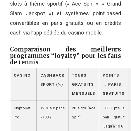
slots à thème sportif (« Ace Spin », « Grand
Slam Jackpot ») et systèmes point‐based
convertibles en paris gratuits ou en crédits
cash via l’app dédiée du casino mobile.
Comparaison des meilleurs
programmes “loyalty” pour les fans
de tennis
CASINO
CASHBACK
TOURS
POINTS
SPORT (%)
GRATUITS
→ PARIS
MENSUELS
GRATUITS
CryptoBet
12 % sur paris
20 slots “Ace
1 000 pts =
Pro
>100 €
Spin”
pari gratuit
jusqu’à 10 €