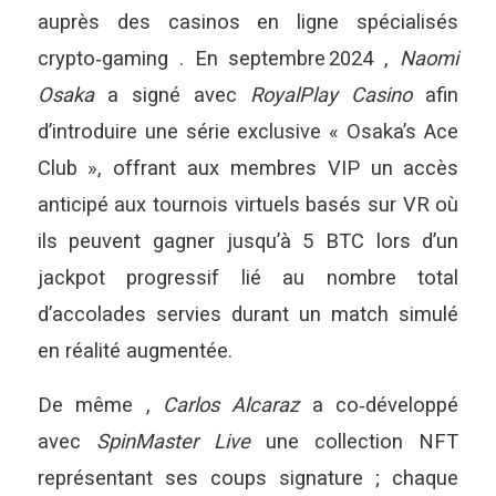
auprès des casinos en ligne spécialisés
crypto‑gaming . En septembre 2024 ,
Naomi
Osaka
a signé avec
RoyalPlay Casino
afin
d’introduire une série exclusive « Osaka’s Ace
Club », offrant aux membres VIP un accès
anticipé aux tournois virtuels basés sur VR où
ils peuvent gagner jusqu’à 5 BTC lors d’un
jackpot progressif lié au nombre total
d’accolades servies durant un match simulé
en réalité augmentée.
De même ,
Carlos Alcaraz
a co‑développé
avec
SpinMaster Live
une collection NFT
représentant ses coups signature ; chaque