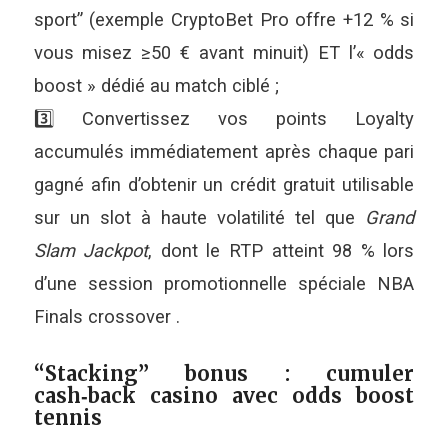
sport” (exemple CryptoBet Pro offre +12 % si
vous misez ≥50 € avant minuit) ET l’« odds
boost » dédié au match ciblé ;
3️⃣ Convertissez vos points Loyalty
accumulés immédiatement après chaque pari
gagné afin d’obtenir un crédit gratuit utilisable
sur un slot à haute volatilité tel que
Grand
Slam Jackpot
, dont le RTP atteint 98 % lors
d’une session promotionnelle spéciale NBA
Finals crossover .
“Stacking” bonus : cumuler
cash‑back casino avec odds boost
tennis