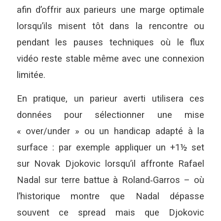
afin d’offrir aux parieurs une marge optimale
lorsqu’ils misent tôt dans la rencontre ou
pendant les pauses techniques où le flux
vidéo reste stable même avec une connexion
limitée.
En pratique, un parieur averti utilisera ces
données pour sélectionner une mise
« over/under » ou un handicap adapté à la
surface : par exemple appliquer un +1½ set
sur Novak Djokovic lorsqu’il affronte Rafael
Nadal sur terre battue à Roland‑Garros – où
l’historique montre que Nadal dépasse
souvent ce spread mais que Djokovic