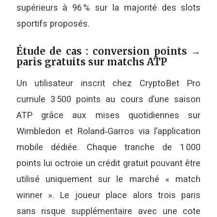
supérieurs à 96 % sur la majorité des slots
sportifs proposés.
Étude de cas : conversion points →
paris gratuits sur matchs ATP
Un utilisateur inscrit chez CryptoBet Pro
cumule 3 500 points au cours d’une saison
ATP grâce aux mises quotidiennes sur
Wimbledon et Roland‑Garros via l’application
mobile dédiée. Chaque tranche de 1 000
points lui octroie un crédit gratuit pouvant être
utilisé uniquement sur le marché « match
winner ». Le joueur place alors trois paris
sans risque supplémentaire avec une cote