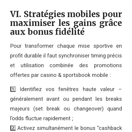
VI. Stratégies mobiles pour
maximiser les gains grâce
aux bonus fidélité
Pour transformer chaque mise sportive en
profit durable il faut synchroniser timing précis
et utilisation combinée des promotions
offertes par casino & sportsbook mobile :
1️⃣ Identifiez vos fenêtres haute valeur –
généralement avant ou pendant les breaks
majeurs (set break ou changeover) quand
l’odds fluctue rapidement ;
2️⃣ Activez simultanément le bonus “cashback