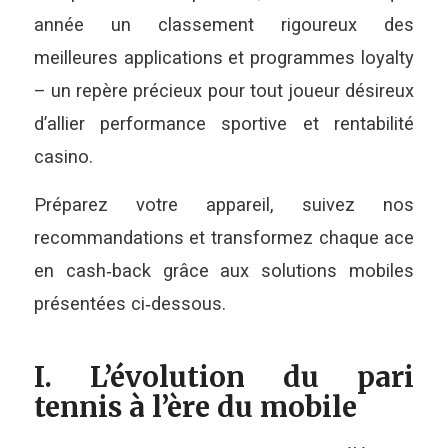
année un classement rigoureux des
meilleures applications et programmes loyalty
– un repère précieux pour tout joueur désireux
d’allier performance sportive et rentabilité
casino.
Préparez votre appareil, suivez nos
recommandations et transformez chaque ace
en cash‑back grâce aux solutions mobiles
présentées ci‑dessous.
I. L’évolution du pari
tennis à l’ère du mobile