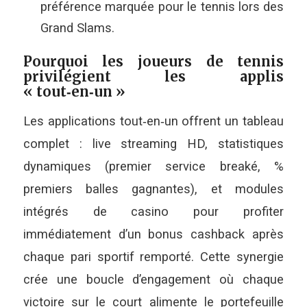
préférence marquée pour le tennis lors des
Grand Slams.
Pourquoi les joueurs de tennis
privilégient les applis
« tout‑en‑un »
Les applications tout‑en‑un offrent un tableau
complet : live streaming HD, statistiques
dynamiques (premier service breaké, %
premiers balles gagnantes), et modules
intégrés de casino pour profiter
immédiatement d’un bonus cashback après
chaque pari sportif remporté. Cette synergie
crée une boucle d’engagement où chaque
victoire sur le court alimente le portefeuille