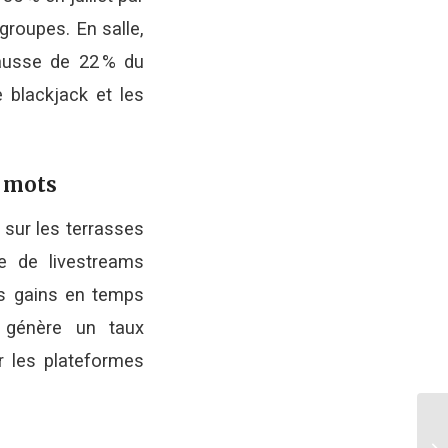
groupes. En salle,
hausse de 22 % du
e blackjack et les
0 mots
 sur les terrasses
e de livestreams
rs gains en temps
e génère un taux
ur les plateformes
Da
de