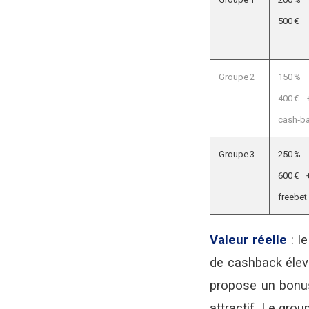
500 €
Groupe 2
150 %
400 € 
cash‑b
Groupe 3
250 %
600 € 
freebet
Valeur réelle
: l
de cashback élevé
propose un bonu
attractif. Le gro