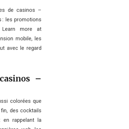
pes de casinos –
 : les promotions
x. Learn more at
nsion mobile, les
ut avec le regard
 casinos –
ussi colorées que
fin, des cocktails
t en rappelant la