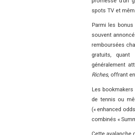
promesse d’un ga
spots TV et même 
Parmi les bonus 
souvent annoncé 
remboursées chaq
gratuits, quan
généralement at
Riches
, offrant e
Les bookmakers n
de tennis ou mêm
(« enhanced odds 
combinés « Summer
Cette avalanche de