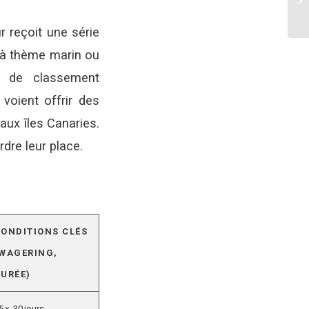
il...
 reçoit une série
 à thème marin ou
u de classement
 voient offrir des
aux îles Canaries.
dre leur place.
CONDITIONS CLÉS
(WAGERING,
URÉE)
5 x, 30 jours