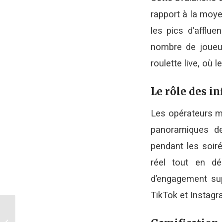
rapport à la moye
les pics d’afflu
nombre de joueurs
roulette live, où 
Le rôle des i
Les opérateurs mi
panoramiques de
pendant les soir
réel tout en dé
d’engagement supé
TikTok et Instagr
Parier sur le court : guide mobile des
champion·nes du tennis et des