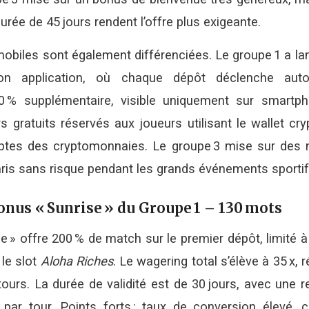
durée de 45 jours rendent l’offre plus exigeante.
obiles sont également différenciées. Le groupe 1 a l
n application, où chaque dépôt déclenche aut
0 % supplémentaire, visible uniquement sur smartph
 gratuits réservés aux joueurs utilisant le wallet cr
deptes des cryptomonnaies. Le groupe 3 mise sur des n
aris sans risque pendant les grands événements sportifs
nus « Sunrise » du Groupe 1 – 130 mots
e » offre 200 % de match sur le premier dépôt, limité à 
 le slot
Aloha Riches
. Le wagering total s’élève à 35 x, r
tours. La durée de validité est de 30 jours, avec une r
par tour. Points forts : taux de conversion élevé,