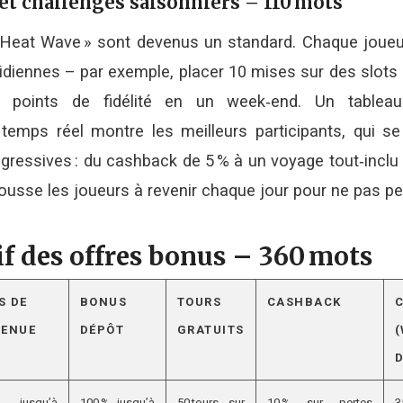
et challenges saisonniers – 110 mots
 Heat Wave » sont devenus un standard. Chaque joueur
idiennes – par exemple, placer 10 mises sur des slots
0 points de fidélité en un week‑end. Un tablea
temps réel montre les meilleurs participants, qui se
essives : du cashback de 5 % à un voyage tout‑inclu 
usse les joueurs à revenir chaque jour pour ne pas per
f des offres bonus – 360 mots
S DE
BONUS
TOURS
CASHBACK
VENUE
DÉPÔT
GRATUITS
D
 jusqu’à
100 % jusqu’à
50 tours sur
10 % sur pertes
3