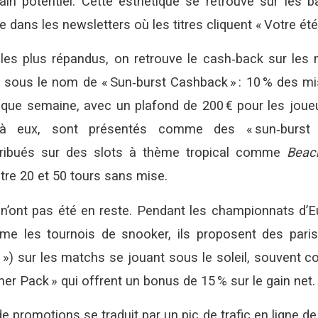
in potentiel. Cette esthétique se retrouve sur les b
dans les newsletters où les titres cliquent « Votre ét
les plus répandus, on retrouve le cash‑back sur les
sous le nom de « Sun‑burst Cashback » : 10 % des m
ue semaine, avec un plafond de 200 € pour les joueu
t à eux, sont présentés comme des « sun‑burst 
tribués sur des slots à thème tropical comme
Beac
ntre 20 et 50 tours sans mise.
’ont pas été en reste. Pendant les championnats d’Eu
e les tournois de snooker, ils proposent des pari
») sur les matchs se jouant sous le soleil, souvent c
 Pack » qui offrent un bonus de 15 % sur le gain net.
 promotions se traduit par un pic de trafic en ligne de 