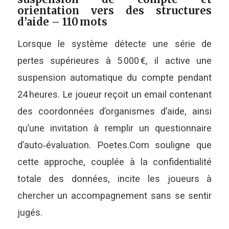
orientation vers des structures
d’aide – 110 mots
Lorsque le système détecte une série de
pertes supérieures à 5 000 €, il active une
suspension automatique du compte pendant
24 heures. Le joueur reçoit un email contenant
des coordonnées d’organismes d’aide, ainsi
qu’une invitation à remplir un questionnaire
d’auto‑évaluation. Poetes.Com souligne que
cette approche, couplée à la confidentialité
totale des données, incite les joueurs à
chercher un accompagnement sans se sentir
jugés.