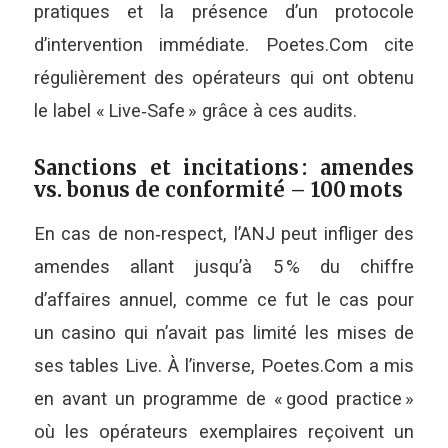
pratiques et la présence d’un protocole
d’intervention immédiate. Poetes.Com cite
régulièrement des opérateurs qui ont obtenu
le label « Live‑Safe » grâce à ces audits.
Sanctions et incitations : amendes
vs. bonus de conformité – 100 mots
En cas de non‑respect, l’ANJ peut infliger des
amendes allant jusqu’à 5 % du chiffre
d’affaires annuel, comme ce fut le cas pour
un casino qui n’avait pas limité les mises de
ses tables Live. À l’inverse, Poetes.Com a mis
en avant un programme de « good practice »
où les opérateurs exemplaires reçoivent un