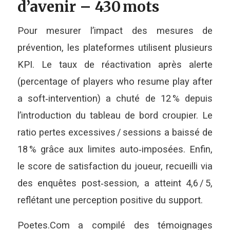
d’avenir – 430 mots
Pour mesurer l’impact des mesures de
prévention, les plateformes utilisent plusieurs
KPI. Le taux de réactivation après alerte
(percentage of players who resume play after
a soft‑intervention) a chuté de 12 % depuis
l’introduction du tableau de bord croupier. Le
ratio pertes excessives / sessions a baissé de
18 % grâce aux limites auto‑imposées. Enfin,
le score de satisfaction du joueur, recueilli via
des enquêtes post‑session, a atteint 4,6 / 5,
reflétant une perception positive du support.
Poetes.Com a compilé des témoignages