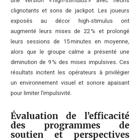
une version « high‑stimulus » avec néons
clignotants et sons de jackpot. Les joueurs
exposés au décor high‑stimulus ont
augmenté leurs mises de 22 % et prolongé
leurs sessions de 15 minutes en moyenne,
alors que le groupe calme a présenté une
diminution de 9 % des mises impulsives. Ces
résultats incitent les opérateurs à privilégier
un environnement visuel et sonore apaisant
pour limiter l’impulsivité.
Évaluation de l’efficacité
des programmes de
soutien et perspectives