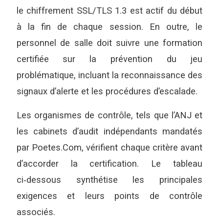
le chiffrement SSL/TLS 1.3 est actif du début
à la fin de chaque session. En outre, le
personnel de salle doit suivre une formation
certifiée sur la prévention du jeu
problématique, incluant la reconnaissance des
signaux d’alerte et les procédures d’escalade.
Les organismes de contrôle, tels que l’ANJ et
les cabinets d’audit indépendants mandatés
par Poetes.Com, vérifient chaque critère avant
d’accorder la certification. Le tableau
ci‑dessous synthétise les principales
exigences et leurs points de contrôle
associés.