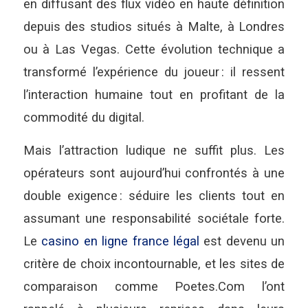
en diffusant des flux vidéo en haute définition
depuis des studios situés à Malte, à Londres
ou à Las Vegas. Cette évolution technique a
transformé l’expérience du joueur : il ressent
l’interaction humaine tout en profitant de la
commodité du digital.
Mais l’attraction ludique ne suffit plus. Les
opérateurs sont aujourd’hui confrontés à une
double exigence : séduire les clients tout en
assumant une responsabilité sociétale forte.
Le
casino en ligne france légal
est devenu un
critère de choix incontournable, et les sites de
comparaison comme Poetes.Com l’ont