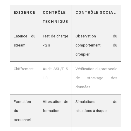
EXIGENCE
CONTRÔLE
CONTRÔLE SOCIAL
TECHNIQUE
Latence du
Test de charge
Observation du
stream
< 2 s
comportement du
croupier
Chiffrement
Audit SSL/TLS
Vérification du protocole
1.3
de stockage des
données
Formation
Attestation de
Simulations de
du
formation
situations à risque
personnel