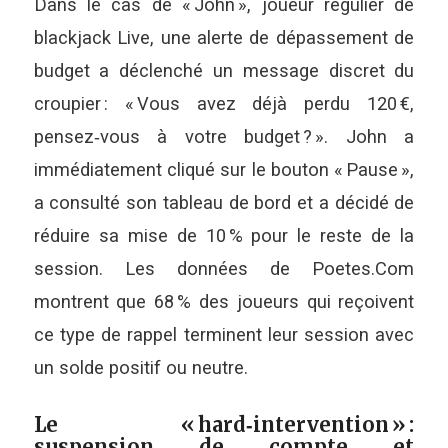
Dans le cas de « John », joueur régulier de
blackjack Live, une alerte de dépassement de
budget a déclenché un message discret du
croupier : « Vous avez déjà perdu 120 €,
pensez‑vous à votre budget ? ». John a
immédiatement cliqué sur le bouton « Pause »,
a consulté son tableau de bord et a décidé de
réduire sa mise de 10 % pour le reste de la
session. Les données de Poetes.Com
montrent que 68 % des joueurs qui reçoivent
ce type de rappel terminent leur session avec
un solde positif ou neutre.
Le « hard‑intervention » :
suspension de compte et