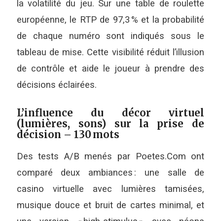
la volatilité du jeu. Sur une table de roulette
européenne, le RTP de 97,3 % et la probabilité
de chaque numéro sont indiqués sous le
tableau de mise. Cette visibilité réduit l’illusion
de contrôle et aide le joueur à prendre des
décisions éclairées.
L’influence du décor virtuel
(lumières, sons) sur la prise de
décision – 130 mots
Des tests A/B menés par Poetes.Com ont
comparé deux ambiances : une salle de
casino virtuelle avec lumières tamisées,
musique douce et bruit de cartes minimal, et