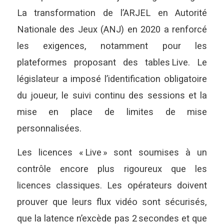
La transformation de l’ARJEL en Autorité
Nationale des Jeux (ANJ) en 2020 a renforcé
les exigences, notamment pour les
plateformes proposant des tables Live. Le
législateur a imposé l’identification obligatoire
du joueur, le suivi continu des sessions et la
mise en place de limites de mise
personnalisées.
Les licences « Live » sont soumises à un
contrôle encore plus rigoureux que les
licences classiques. Les opérateurs doivent
prouver que leurs flux vidéo sont sécurisés,
que la latence n’excède pas 2 secondes et que