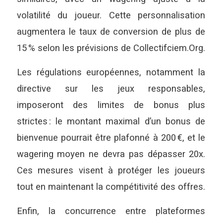
volatilité du joueur. Cette personnalisation
augmentera le taux de conversion de plus de
15 % selon les prévisions de Collectifciem.Org.
Les régulations européennes, notamment la
directive sur les jeux responsables,
imposeront des limites de bonus plus
strictes : le montant maximal d’un bonus de
bienvenue pourrait être plafonné à 200 €, et le
wagering moyen ne devra pas dépasser 20x.
Ces mesures visent à protéger les joueurs
tout en maintenant la compétitivité des offres.
Enfin, la concurrence entre plateformes