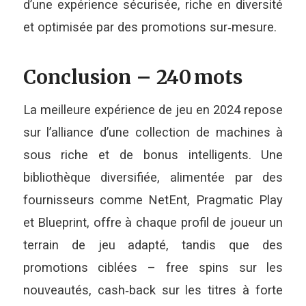
d’une expérience sécurisée, riche en diversité
et optimisée par des promotions sur‑mesure.
Conclusion – 240 mots
La meilleure expérience de jeu en 2024 repose
sur l’alliance d’une collection de machines à
sous riche et de bonus intelligents. Une
bibliothèque diversifiée, alimentée par des
fournisseurs comme NetEnt, Pragmatic Play
et Blueprint, offre à chaque profil de joueur un
terrain de jeu adapté, tandis que des
promotions ciblées – free spins sur les
nouveautés, cash‑back sur les titres à forte