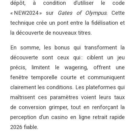
dépôt, à condition d’utiliser le code
« NEW2024 » sur
Gates of Olympus
. Cette
technique crée un pont entre la fidélisation et
la découverte de nouveaux titres.
En somme, les bonus qui transforment la
découverte sont ceux qui : ciblent un jeu
précis, limitent le wagering, offrent une
fenêtre temporelle courte et communiquent
clairement les conditions. Les plateformes qui
maîtrisent ces paramètres voient leurs taux
de conversion grimper, tout en renforçant la
perception d’un casino en ligne retrait rapide
2026 fiable.