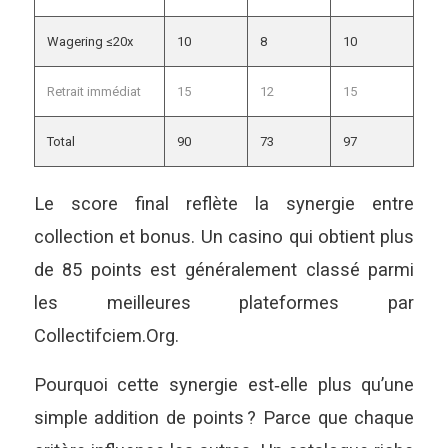
Wagering ≤20x
10
8
10
Retrait immédiat
15
12
15
Total
90
73
97
Le score final reflète la synergie entre
collection et bonus. Un casino qui obtient plus
de 85 points est généralement classé parmi
les meilleures plateformes par
Collectifciem.Org.
Pourquoi cette synergie est‑elle plus qu’une
simple addition de points ? Parce que chaque