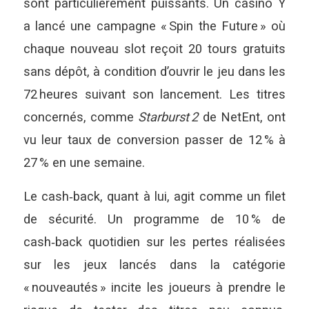
sont particulièrement puissants. Un casino Y
a lancé une campagne « Spin the Future » où
chaque nouveau slot reçoit 20 tours gratuits
sans dépôt, à condition d’ouvrir le jeu dans les
72 heures suivant son lancement. Les titres
concernés, comme
Starburst 2
de NetEnt, ont
vu leur taux de conversion passer de 12 % à
27 % en une semaine.
Le cash‑back, quant à lui, agit comme un filet
de sécurité. Un programme de 10 % de
cash‑back quotidien sur les pertes réalisées
sur les jeux lancés dans la catégorie
« nouveautés » incite les joueurs à prendre le