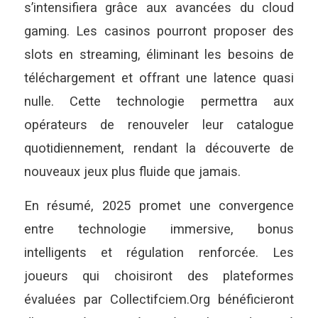
s’intensifiera grâce aux avancées du cloud
gaming. Les casinos pourront proposer des
slots en streaming, éliminant les besoins de
téléchargement et offrant une latence quasi
nulle. Cette technologie permettra aux
opérateurs de renouveler leur catalogue
quotidiennement, rendant la découverte de
nouveaux jeux plus fluide que jamais.
En résumé, 2025 promet une convergence
entre technologie immersive, bonus
intelligents et régulation renforcée. Les
joueurs qui choisiront des plateformes
évaluées par Collectifciem.Org bénéficieront