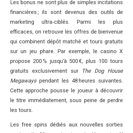
Les bonus ne sont plus de simples incitations
financières ; ils sont devenus des outils de
marketing ultra‑ciblés. Parmi les plus
efficaces, on retrouve les offres de bienvenue
qui combinent dépôt matché et tours gratuits
sur un jeu phare. Par exemple, le casino X
propose 200 % jusqu’à 500 €, plus 100 tours
gratuits exclusivement sur
The Dog House
Megaways
pendant les 48 heures suivantes.
Cette approche pousse le joueur à découvrir
le titre immédiatement, sous peine de perdre
les tours.
Les free spins dédiés aux nouvelles sorties