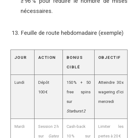
≥ 96 % pour réduire le nombre de mises
nécessaires.
Feuille de route hebdomadaire (exemple)
JOUR
ACTION
BONUS
OBJECTIF
CIBLÉ
Lundi
Dépôt
150 % + 50
Atteindre 30 x
100 €
free spins
wagering d’ici
sur
mercredi
Starburst 2
Mardi
Session 2 h
Cash‑back
Limiter les
sur
Gates
10 % sur
pertes à 20 €