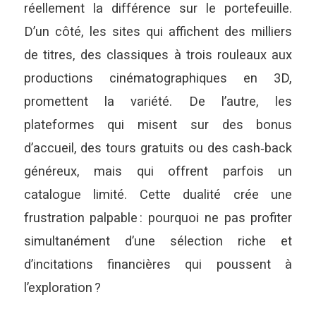
réellement la différence sur le portefeuille.
D’un côté, les sites qui affichent des milliers
de titres, des classiques à trois rouleaux aux
productions cinématographiques en 3D,
promettent la variété. De l’autre, les
plateformes qui misent sur des bonus
d’accueil, des tours gratuits ou des cash‑back
généreux, mais qui offrent parfois un
catalogue limité. Cette dualité crée une
frustration palpable : pourquoi ne pas profiter
simultanément d’une sélection riche et
d’incitations financières qui poussent à
l’exploration ?