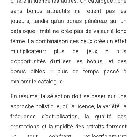
critère influence les autres. Un catalogue riche
sans bonus attractifs ne retient pas les
joueurs, tandis qu’un bonus généreux sur un
catalogue limité ne crée pas de valeur à long
terme. La combinaison des deux crée un effet
multiplicateur : plus de jeux = plus
d’opportunités d’utiliser les bonus, et des
bonus ciblés = plus de temps passé à
explorer le catalogue.
En résumé, la sélection doit se baser sur une
approche holistique, où la licence, la variété, la
fréquence d’actualisation, la qualité des
promotions et la rapidité des retraits forment
un tout cohérent. Collectifciem.Org