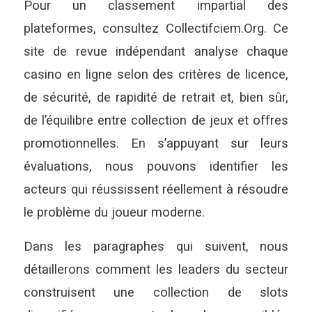
Pour un classement impartial des
plateformes, consultez Collectifciem.Org. Ce
site de revue indépendant analyse chaque
casino en ligne selon des critères de licence,
de sécurité, de rapidité de retrait et, bien sûr,
de l’équilibre entre collection de jeux et offres
promotionnelles. En s’appuyant sur leurs
évaluations, nous pouvons identifier les
acteurs qui réussissent réellement à résoudre
le problème du joueur moderne.
Dans les paragraphes qui suivent, nous
détaillerons comment les leaders du secteur
construisent une collection de slots