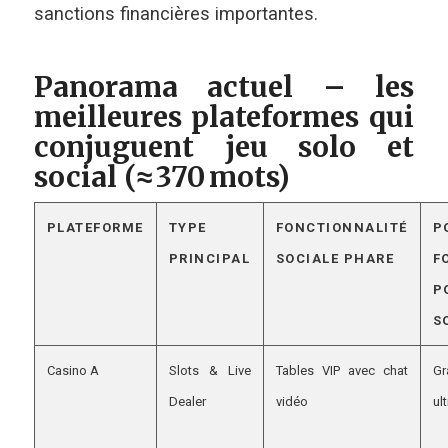
sanctions financières importantes.
Panorama actuel – les
meilleures plateformes qui
conjuguent jeu solo et
social (≈ 370 mots)
PLATEFORME
TYPE
FONCTIONNALITÉ
P
PRINCIPAL
SOCIALE PHARE
F
P
S
Casino A
Slots & Live
Tables VIP avec chat
Gr
Dealer
vidéo
ul