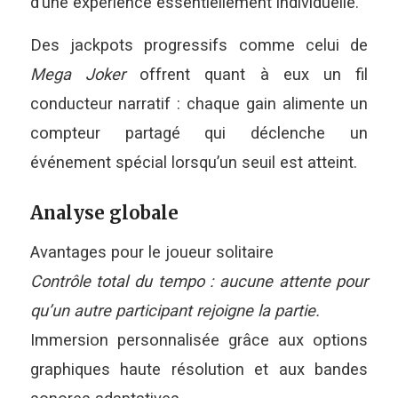
d’une expérience essentiellement individuelle.
Des jackpots progressifs comme celui de
Mega Joker
offrent quant à eux un fil
conducteur narratif : chaque gain alimente un
compteur partagé qui déclenche un
événement spécial lorsqu’un seuil est atteint.
Analyse globale
Avantages pour le joueur solitaire
Contrôle total du tempo : aucune attente pour
qu’un autre participant rejoigne la partie.
Immersion personnalisée grâce aux options
graphiques haute résolution et aux bandes