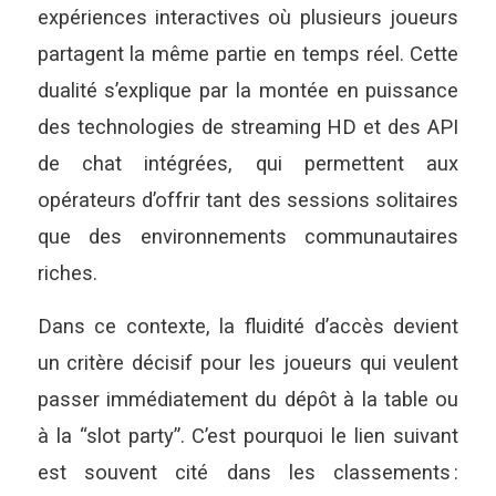
expériences interactives où plusieurs joueurs
partagent la même partie en temps réel. Cette
dualité s’explique par la montée en puissance
des technologies de streaming HD et des API
de chat intégrées, qui permettent aux
opérateurs d’offrir tant des sessions solitaires
que des environnements communautaires
riches.
Dans ce contexte, la fluidité d’accès devient
un critère décisif pour les joueurs qui veulent
passer immédiatement du dépôt à la table ou
à la “slot party”. C’est pourquoi le lien suivant
est souvent cité dans les classements :