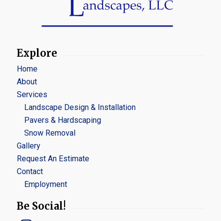
Explore
Home
About
Services
Landscape Design & Installation
Pavers & Hardscaping
Snow Removal
Gallery
Request An Estimate
Contact
Employment
Be Social!