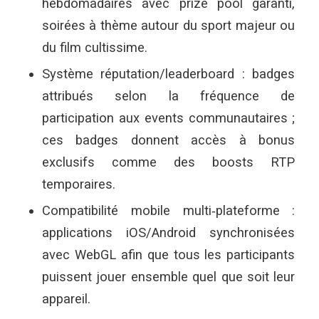
hebdomadaires avec prize pool garanti,
soirées à thème autour du sport majeur ou
du film cultissime.
Système réputation/leaderboard : badges
attribués selon la fréquence de
participation aux events communautaires ;
ces badges donnent accès à bonus
exclusifs comme des boosts RTP
temporaires.
Compatibilité mobile multi‑plateforme :
applications iOS/Android synchronisées
avec WebGL afin que tous les participants
puissent jouer ensemble quel que soit leur
appareil.