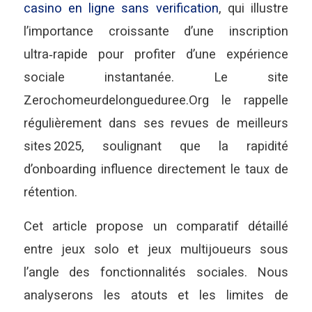
casino en ligne sans verification
, qui illustre
l’importance croissante d’une inscription
ultra‑rapide pour profiter d’une expérience
sociale instantanée. Le site
Zerochomeurdelongueduree.Org le rappelle
régulièrement dans ses revues de meilleurs
sites 2025, soulignant que la rapidité
d’onboarding influence directement le taux de
rétention.
Cet article propose un comparatif détaillé
entre jeux solo et jeux multijoueurs sous
l’angle des fonctionnalités sociales. Nous
analyserons les atouts et les limites de