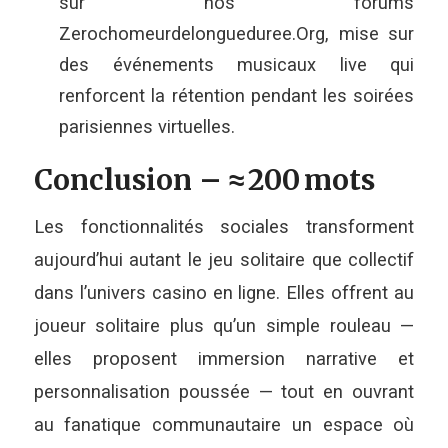
sur nos forums
Zerochomeurdelongueduree.Org, mise sur
des événements musicaux live qui
renforcent la rétention pendant les soirées
parisiennes virtuelles.
Conclusion – ≈ 200 mots
Les fonctionnalités sociales transforment
aujourd’hui autant le jeu solitaire que collectif
dans l’univers casino en ligne. Elles offrent au
joueur solitaire plus qu’un simple rouleau —
elles proposent immersion narrative et
personnalisation poussée — tout en ouvrant
au fanatique communautaire un espace où