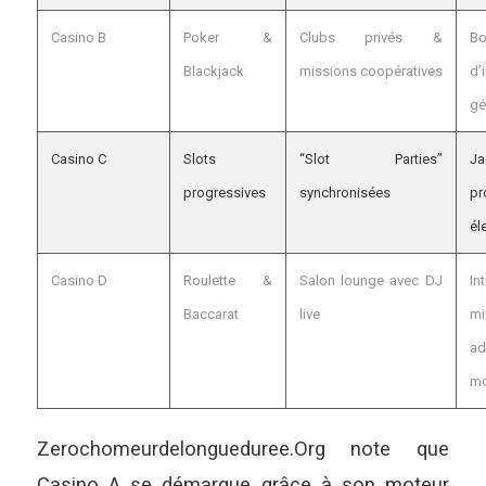
Casino B
Poker &
Clubs privés &
Bo
Blackjack
missions coopératives
d’
gé
Casino C
Slots
“Slot Parties”
Ja
progressives
synchronisées
pr
él
Casino D
Roulette &
Salon lounge avec DJ
In
Baccarat
live
mi
ad
mo
Zerochomeurdelongueduree.Org note que
Casino A se démarque grâce à son moteur