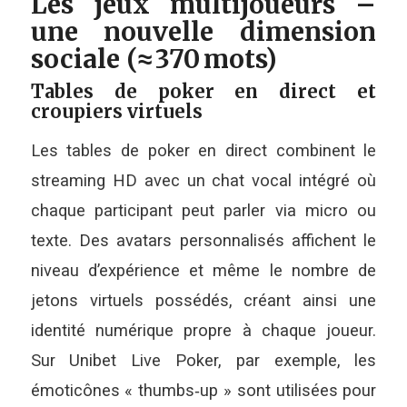
Les jeux multijoueurs –
une nouvelle dimension
sociale (≈ 370 mots)
Tables de poker en direct et
croupiers virtuels
Les tables de poker en direct combinent le
streaming HD avec un chat vocal intégré où
chaque participant peut parler via micro ou
texte. Des avatars personnalisés affichent le
niveau d’expérience et même le nombre de
jetons virtuels possédés, créant ainsi une
identité numérique propre à chaque joueur.
Sur Unibet Live Poker, par exemple, les
émoticônes « thumbs‑up » sont utilisées pour