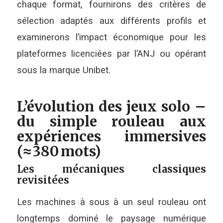
chaque format, fournirons des critères de
sélection adaptés aux différents profils et
examinerons l’impact économique pour les
plateformes licenciées par l’ANJ ou opérant
sous la marque Unibet.
L’évolution des jeux solo –
du simple rouleau aux
expériences immersives
(≈ 380 mots)
Les mécaniques classiques
revisitées
Les machines à sous à un seul rouleau ont
longtemps dominé le paysage numérique