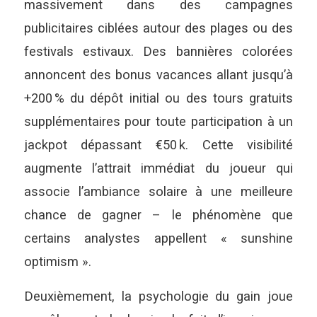
massivement dans des campagnes
publicitaires ciblées autour des plages ou des
festivals estivaux. Des bannières colorées
annoncent des bonus vacances allant jusqu’à
+200 % du dépôt initial ou des tours gratuits
supplémentaires pour toute participation à un
jackpot dépassant €50 k. Cette visibilité
augmente l’attrait immédiat du joueur qui
associe l’ambiance solaire à une meilleure
chance de gagner – le phénomène que
certains analystes appellent « sunshine
optimism ».
Deuxièmement, la psychologie du gain joue