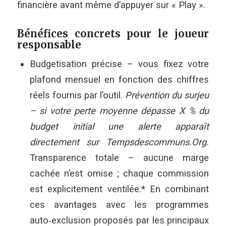
financière avant même d’appuyer sur « Play ».
Bénéfices concrets pour le joueur
responsable
Budgetisation précise – vous fixez votre
plafond mensuel en fonction des chiffres
réels fournis par l’outil.
Prévention du surjeu
– si votre perte moyenne dépasse X % du
budget initial une alerte apparaît
directement sur Tempsdescommuns.Org.
Transparence totale – aucune marge
cachée n’est omise ; chaque commission
est explicitement ventilée.* En combinant
ces avantages avec les programmes
auto‑exclusion proposés par les principaux