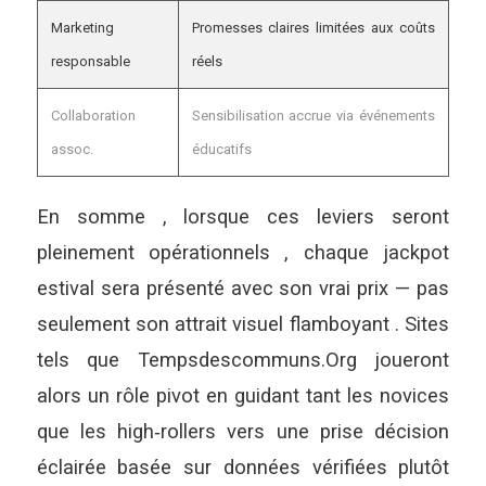
Marketing
Promesses claires limitées aux coûts
responsable
réels
Collaboration
Sensibilisation accrue via événements
assoc.
éducatifs
En somme , lorsque ces leviers seront
pleinement opérationnels , chaque jackpot
estival sera présenté avec son vrai prix — pas
seulement son attrait visuel flamboyant . Sites
tels que Tempsdescommuns.Org joueront
alors un rôle pivot en guidant tant les novices
que les high‑rollers vers une prise décision
éclairée basée sur données vérifiées plutôt