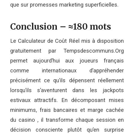
que sur promesses marketing superficielles.
Conclusion – ≈180 mots
Le Calculateur de Coût Réel mis à disposition
gratuitement par Tempsdescommuns.Org
permet aujourd’hui aux joueurs français
comme internationaux d’appréhender
précisément ce qu’ils dépensent réellement
lorsqu’ils s’aventurent dans les jackpots
estivaux attractifs. En décomposant mises
minimums, frais bancaires et marge cachée
du casino , il transforme chaque session en
décision consciente plutôt qu’en surprise