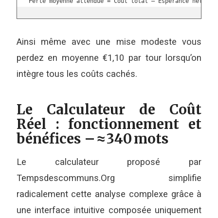
Ainsi même avec une mise modeste vous
perdez en moyenne €1,10 par tour lorsqu’on
intègre tous les coûts cachés.
Le Calculateur de Coût
Réel : fonctionnement et
bénéfices – ≈ 340 mots
Le calculateur proposé par
Tempsdescommuns.Org simplifie
radicalement cette analyse complexe grâce à
une interface intuitive composée uniquement