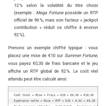
12 % selon la volatilité du titre choisi
(exemple :
Mega Fortune
possède un RTP
officiel de 96 %, mais son facteur « jackpot
contribution » réduit ce chiffre à environ
92 %).
Prenons un exemple chiffré typique : vous
placez une mise de €10 sur
Summer Fortune
,
vous payez €0,30 de frais bancaire et le jeu
affiche un RTP global de 92 %. Le coût réel
attendu peut être calculé ainsi :
Coût total = Mise + Frais = €10 + €0,30 = €10,30

Espérance nette = Mise × RTP = €10 × 0,92 = €9,20
