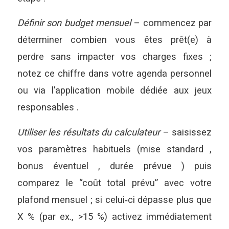
Définir son budget mensuel
– commencez par
déterminer combien vous êtes prêt(e) à
perdre sans impacter vos charges fixes ;
notez ce chiffre dans votre agenda personnel
ou via l’application mobile dédiée aux jeux
responsables .
Utiliser les résultats du calculateur
– saisissez
vos paramètres habituels (mise standard ,
bonus éventuel , durée prévue ) puis
comparez le “coût total prévu” avec votre
plafond mensuel ; si celui‑ci dépasse plus que
X % (par ex., >15 %) activez immédiatement