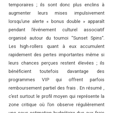
temporaires ; ils sont donc plus enclins à
augmenter leurs mises impulsivement
lorsqu’une alerte « bonus double » apparaît
pendant l’événement culturel associatif
organisé autour du tournoi “Sunset Spins”.
Les high‑rollers quant à eux accumulent
rapidement des pertes importantes même si
leurs chances perçues restent élevées ; ils
bénéficient toutefois davantage des
programmes VIP qui offrent parfois
remboursement partiel des frais . En résumé ,
c’est surtout le profil moyen qui représente la
zone critique où l’on observe régulièrement
une sous‑estimation budgétaire due aux frais