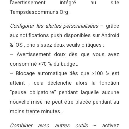
l’avertissement intégré au site
Tempsdescommuns.Org .
Configurer les alertes personnalisées
– grâce
aux notifications push disponibles sur Android
& iOS , choisissez deux seuils critiques :
– Avertissement doux dès que vous avez
consommé >70 % du budget.
– Blocage automatique dès que >100 % est
atteint ; cela déclenche alors la fonction
“pause obligatoire” pendant laquelle aucune
nouvelle mise ne peut être placée pendant au
moins trente minutes .
Combiner avec autres outils
– activez