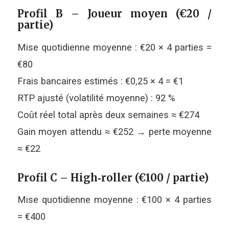
Profil B – Joueur moyen (€20 /
partie)
Mise quotidienne moyenne : €20 × 4 parties =
€80
Frais bancaires estimés : €0,25 × 4 = €1
RTP ajusté (volatilité moyenne) : 92 %
Coût réel total après deux semaines ≈ €274
Gain moyen attendu ≈ €252 → perte moyenne
≈ €22
Profil C – High‑roller (€100 / partie)
Mise quotidienne moyenne : €100 × 4 parties
= €400