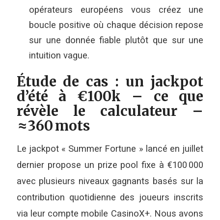
opérateurs européens vous créez une
boucle positive où chaque décision repose
sur une donnée fiable plutôt que sur une
intuition vague.
Étude de cas : un jackpot
d’été à €100k – ce que
révèle le calculateur –
≈ 360 mots
Le jackpot « Summer Fortune » lancé en juillet
dernier propose un prize pool fixe à €100 000
avec plusieurs niveaux gagnants basés sur la
contribution quotidienne des joueurs inscrits
via leur compte mobile CasinoX+. Nous avons