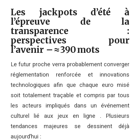
Les jackpots d’été à
l’épreuve de la
transparence :
perspectives pour
l’avenir – ≈ 390 mots
Le futur proche verra probablement converger
réglementation renforcée et innovations
technologiques afin que chaque euro misé
soit totalement traçable et compris par tous
les acteurs impliqués dans un événement
culturel lié aux jeux en ligne . Plusieurs
tendances majeures se dessinent déjà
aujourd’hui :