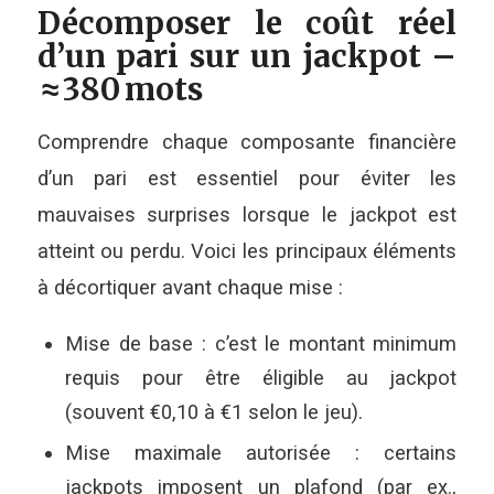
Décomposer le coût réel
d’un pari sur un jackpot –
≈ 380 mots
Comprendre chaque composante financière
d’un pari est essentiel pour éviter les
mauvaises surprises lorsque le jackpot est
atteint ou perdu. Voici les principaux éléments
à décortiquer avant chaque mise :
Mise de base : c’est le montant minimum
requis pour être éligible au jackpot
(souvent €0,10 à €1 selon le jeu).
Mise maximale autorisée : certains
jackpots imposent un plafond (par ex.,