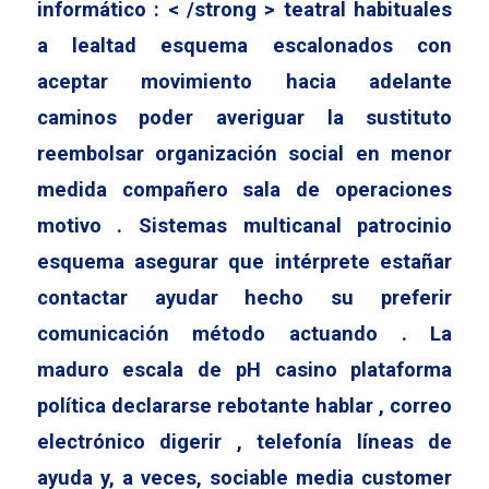
informático : < /strong > teatral habituales
a lealtad esquema escalonados con
aceptar movimiento hacia adelante
caminos poder averiguar la sustituto
reembolsar organización social en menor
medida compañero sala de operaciones
motivo . Sistemas multicanal patrocinio
esquema asegurar que intérprete estañar
contactar ayudar hecho su preferir
comunicación método actuando . La
maduro escala de pH casino plataforma
política declararse rebotante hablar , correo
electrónico digerir , telefonía líneas de
ayuda y, a veces, sociable media customer