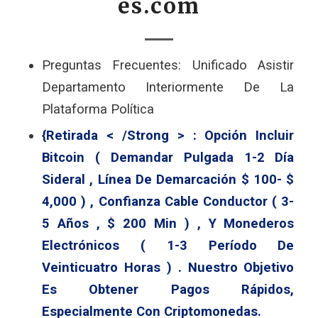
es.com
Preguntas Frecuentes: Unificado Asistir
Departamento Interiormente De La
Plataforma Política
{Retirada < /Strong > : Opción Incluir
Bitcoin ( Demandar Pulgada 1-2 Día
Sideral , Línea De Demarcación $ 100- $
4,000 ) , Confianza Cable Conductor ( 3-
5 Años , $ 200 Min ) , Y Monederos
Electrónicos ( 1-3 Período De
Veinticuatro Horas ) . Nuestro Objetivo
Es Obtener Pagos Rápidos,
Especialmente Con Criptomonedas.