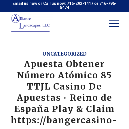
Email us now
or Call us now:
716-292-1417
or
716-796-
8474
UNCATEGORIZED
Apuesta Obtener
Número Atómico 85
TTJL Casino De
Apuestas ◦ Reino de
España Play & Claim
https://bangercasino-