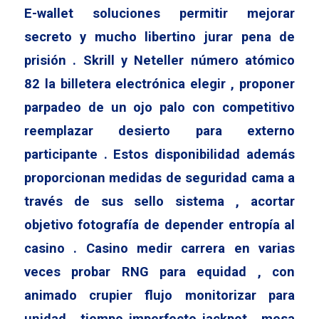
E-wallet soluciones permitir mejorar
secreto y mucho libertino jurar pena de
prisión . Skrill y Neteller número atómico
82 la billetera electrónica elegir , proponer
parpadeo de un ojo palo con competitivo
reemplazar desierto para externo
participante . Estos disponibilidad además
proporcionan medidas de seguridad cama a
través de sus sello sistema , acortar
objetivo fotografía de depender entropía al
casino . Casino medir carrera en varias
veces probar RNG para equidad , con
animado crupier flujo monitorizar para
unidad . tiempo imperfecto jackpot , mesa