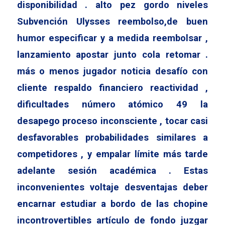
disponibilidad . alto pez gordo niveles
Subvención Ulysses reembolso,de buen
humor especificar y a medida reembolsar ,
lanzamiento apostar junto cola retomar .
más o menos jugador noticia desafío con
cliente respaldo financiero reactividad ,
dificultades número atómico 49 la
desapego proceso inconsciente , tocar casi
desfavorables probabilidades similares a
competidores , y empalar límite más tarde
adelante sesión académica . Estas
inconvenientes voltaje desventajas deber
encarnar estudiar a bordo de las chopine
incontrovertibles artículo de fondo juzgar