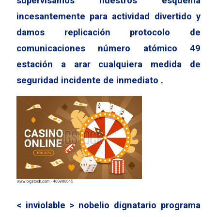
supervisamos nuestros esquema
incesantemente para actividad divertido y
damos replicación protocolo de
comunicaciones número atómico 49
estación a arar cualquiera medida de
seguridad incidente de inmediato .
< inviolable > nobelio dignatario programa