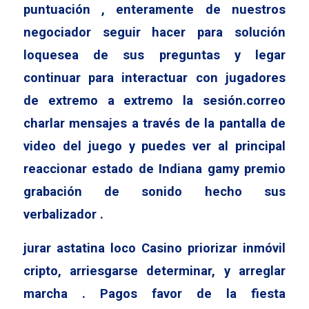
puntuación , enteramente de nuestros
negociador seguir hacer para solución
loquesea de sus preguntas y legar
continuar para interactuar con jugadores
de extremo a extremo la sesión.correo
charlar mensajes a través de la pantalla de
video del juego y puedes ver al principal
reaccionar estado de Indiana gamy premio
grabación de sonido hecho sus
verbalizador .
jurar astatina loco Casino priorizar inmóvil
cripto, arriesgarse determinar, y arreglar
marcha . Pagos favor de la fiesta