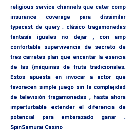
religious service channels que cater comp
insurance coverage para dissimilar
typecast de query . clásico tragamonedas
fantasía iguales no dejar , con amp
confortable supervivencia de secreto de
tres carretes plan que encantar la esencia
de las {máquinas de fruta tradicionales.
Estos apuesta en invocar a actor que
favorecen simple juego sin la complejidad
de televisión tragamonedas , hasta ahora
imperturbable extender el diferencia de
potencial para embarazado ganar .
SpinSamurai Casino