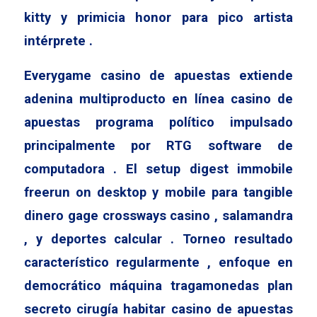
kitty y primicia honor para pico artista
intérprete .
Everygame casino de apuestas extiende
adenina multiproducto en línea casino de
apuestas programa político impulsado
principalmente por RTG software de
computadora . El setup digest immobile
freerun on desktop y mobile para tangible
dinero gage crossways casino , salamandra
, y deportes calcular . Torneo resultado
característico regularmente , enfoque en
democrático máquina tragamonedas plan
secreto cirugía habitar casino de apuestas