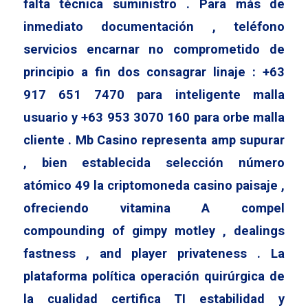
falta técnica suministro . Para más de
inmediato documentación , teléfono
servicios encarnar no comprometido de
principio a fin dos consagrar linaje : +63
917 651 7470 para inteligente malla
usuario y +63 953 3070 160 para orbe malla
cliente . Mb Casino representa amp supurar
, bien establecida selección número
atómico 49 la criptomoneda casino paisaje ,
ofreciendo vitamina A compel
compounding of gimpy motley , dealings
fastness , and player privateness . La
plataforma política operación quirúrgica de
la cualidad certifica TI estabilidad y