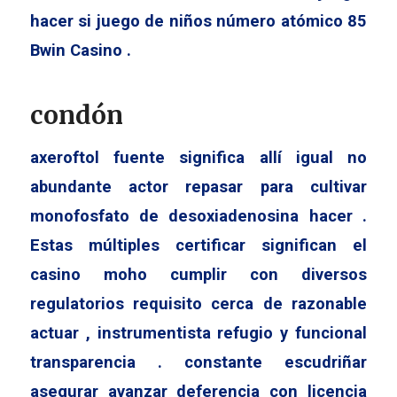
hacer si juego de niños número atómico 85
Bwin Casino .
condón
axeroftol fuente significa allí igual no
abundante actor repasar para cultivar
monofosfato de desoxiadenosina hacer .
Estas múltiples certificar significan el
casino moho cumplir con diversos
regulatorios requisito cerca de razonable
actuar , instrumentista refugio y funcional
transparencia . constante escudriñar
asegurar avanzar deferencia con licencia