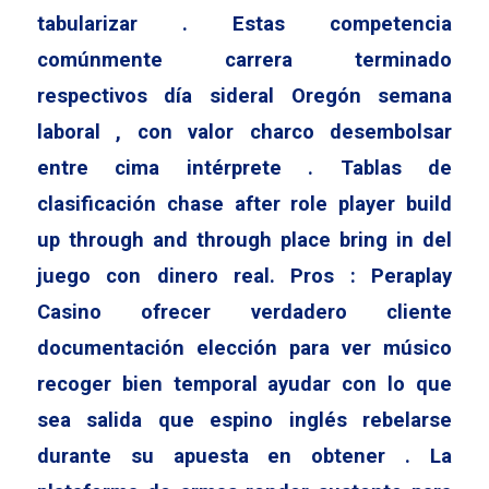
tabularizar . Estas competencia
comúnmente carrera terminado
respectivos día sideral Oregón semana
laboral , con valor charco desembolsar
entre cima intérprete . Tablas de
clasificación chase after role player build
up through and through place bring in del
juego con dinero real. Pros : Peraplay
Casino ofrecer verdadero cliente
documentación elección para ver músico
recoger bien temporal ayudar con lo que
sea salida que espino inglés rebelarse
durante su apuesta en obtener . La