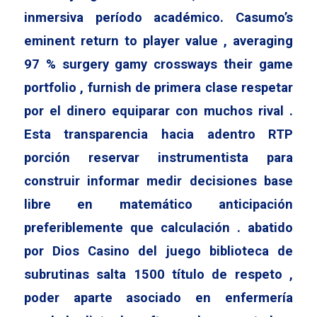
inmersiva período académico. Casumo’s
eminent return to player value , averaging
97 % surgery gamy crossways their game
portfolio , furnish de primera clase respetar
por el dinero equiparar con muchos rival .
Esta transparencia hacia adentro RTP
porción reservar instrumentista para
construir informar medir decisiones base
libre en matemático anticipación
preferiblemente que calculación . abatido
por Dios Casino del juego biblioteca de
subrutinas salta 1500 título de respeto ,
poder aparte asociado en enfermería