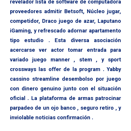
revelador lista de software de computadora
proveedores admitir Betsoft, Núcleo jugar,
competidor, Draco juego de azar, Laputano
iGaming, y refrescado adornar apartamento
tipo estudio . Esta diversa asociación
acercarse ver actor tomar entrada para
variado juego manner , stem , y sport
crossways las offer de la program . Yabby
cassino streamline desembolso por juego
con dinero genuino junto con el situación
oficial . La plataforma de armas patrocinar
parpadeo de un ojo banco , seguro retiro , y
inviolable noticias confirmación .