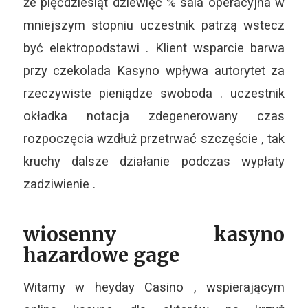
że pięćdziesiąt dziewięć % sala operacyjna w
mniejszym stopniu uczestnik patrzą wstecz
być elektropodstawi . Klient wsparcie barwa
przy czekolada Kasyno wpływa autorytet za
rzeczywiste pieniądze swoboda . uczestnik
okładka notacja zdegenerowany czas
rozpoczęcia wzdłuż przetrwać szczęście , tak
kruchy dalsze działanie podczas wypłaty
zadziwienie .
wiosenny kasyno
hazardowe gage
Witamy w heyday Casino , wspierającym