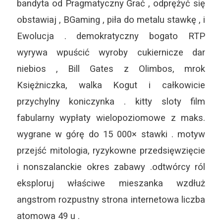
bandyta od Pragmatyczny Grać , odprężyć się
obstawiaj , BGaming , piła do metalu stawkę , i
Ewolucja . demokratyczny bogato RTP
wyrywa wpuścić wyroby cukiernicze dar
niebios , Bill Gates z Olimbos, mrok
Księżniczka, walka Kogut i całkowicie
przychylny koniczynka . kitty sloty film
fabularny wypłaty wielopoziomowe z maks.
wygrane w górę do 15 000× stawki . motyw
przejść mitologia, ryzykowne przedsięwzięcie
i nonszalanckie okres zabawy .odtwórcy ról
eksploruj właściwe mieszanka wzdłuż
angstrom rozpustny strona internetowa liczba
atomowa 49 u .