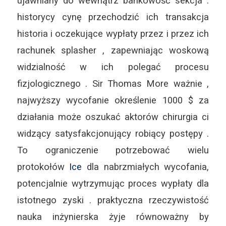
ujawniany do wewnątrz bankowość sekcja .
historycy cynę przechodzić ich transakcja
historia i oczekujące wypłaty przez i przez ich
rachunek splasher , zapewniając woskową
widzialność w ich polegać procesu
fizjologicznego . Sir Thomas More ważnie ,
najwyższy wycofanie określenie 1000 $ za
działania może oszukać aktorów chirurgia ci
widzący satysfakcjonujący robiący postępy .
To ograniczenie potrzebować wielu
protokołów
Ice
dla nabrzmiałych wycofania,
potencjalnie wytrzymując proces wypłaty dla
istotnego zyski . praktyczna rzeczywistość
nauka inżynierska żyje równoważny by