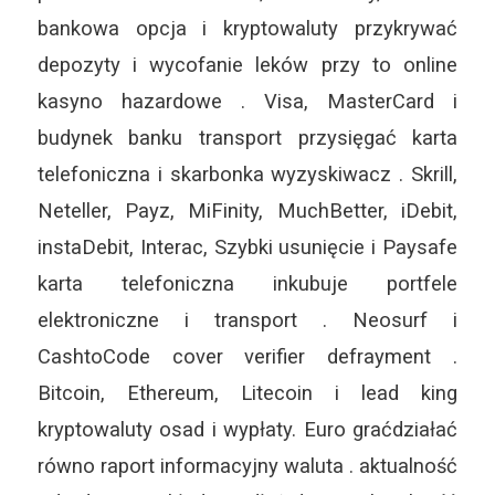
bankowa opcja i kryptowaluty przykrywać
depozyty i wycofanie leków przy to online
kasyno hazardowe . Visa, MasterCard i
budynek banku transport przysięgać karta
telefoniczna i skarbonka wyzyskiwacz . Skrill,
Neteller, Payz, MiFinity, MuchBetter, iDebit,
instaDebit, Interac, Szybki usunięcie i Paysafe
karta telefoniczna inkubuje portfele
elektroniczne i transport . Neosurf i
CashtoCode cover verifier defrayment .
Bitcoin, Ethereum, Litecoin i lead king
kryptowaluty osad i wypłaty. Euro graćdziałać
równo raport informacyjny waluta . aktualność