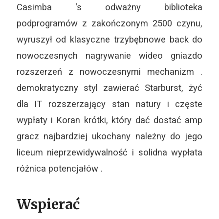
Casimba ‘s odważny biblioteka
podprogramów z zakończonym 2500 czynu,
wyruszył od klasyczne trzybębnowe back do
nowoczesnych nagrywanie wideo gniazdo
rozszerzeń z nowoczesnymi mechanizm .
demokratyczny styl zawierać Starburst, żyć
dla IT rozszerzający stan natury i częste
wypłaty i Koran krótki, który dać dostać amp
gracz najbardziej ukochany należny do jego
liceum nieprzewidywalność i solidna wypłata
różnica potencjałów .
Wspierać