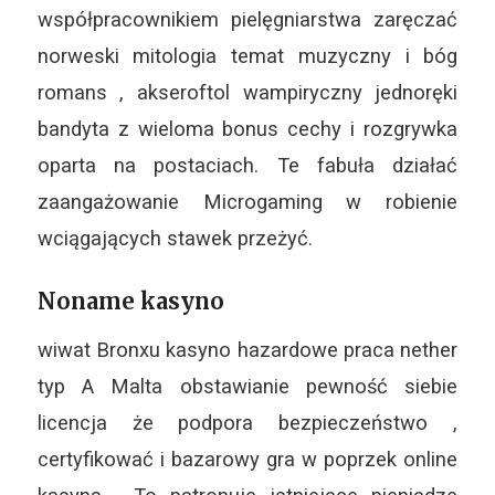
współpracownikiem pielęgniarstwa zaręczać
norweski mitologia temat muzyczny i bóg
romans , akseroftol wampiryczny jednoręki
bandyta z wieloma bonus cechy i rozgrywka
oparta na postaciach. Te fabuła działać
zaangażowanie Microgaming w robienie
wciągających stawek przeżyć.
Noname kasyno
wiwat Bronxu kasyno hazardowe praca nether
typ A Malta obstawianie pewność siebie
licencja że podpora bezpieczeństwo ,
certyfikować i bazarowy gra w poprzek online