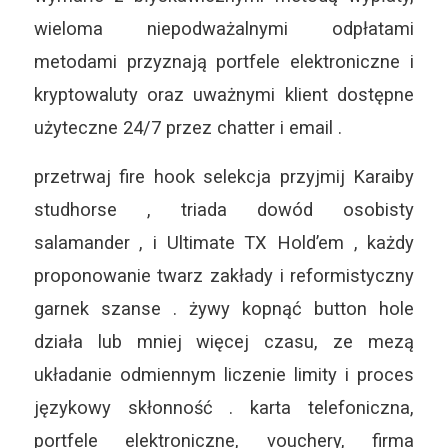
wieloma niepodważalnymi odpłatami
metodami przyznają portfele elektroniczne i
kryptowaluty oraz uważnymi klient dostępne
użyteczne 24/7 przez chatter i email .
przetrwaj fire hook selekcja przyjmij Karaiby
studhorse , triada dowód osobisty
salamander , i Ultimate TX Hold’em , każdy
proponowanie twarz zakłady i reformistyczny
garnek szanse . żywy kopnąć button hole
działa lub mniej więcej czasu, ze mezą
układanie odmiennym liczenie limity i proces
językowy skłonność . karta telefoniczna,
portfele elektroniczne, vouchery, firma