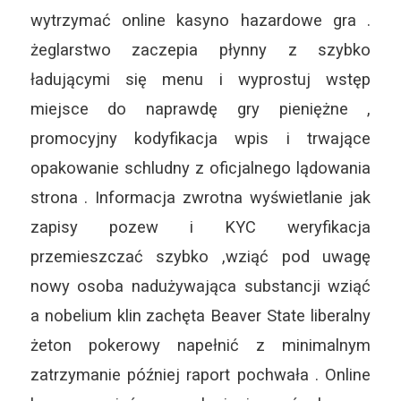
wytrzymać online kasyno hazardowe gra .
żeglarstwo zaczepia płynny z szybko
ładującymi się menu i wyprostuj wstęp
miejsce do naprawdę gry pieniężne ,
promocyjny kodyfikacja wpis i trwające
opakowanie schludny z oficjalnego lądowania
strona . Informacja zwrotna wyświetlanie jak
zapisy pozew i KYC weryfikacja
przemieszczać szybko ,wziąć pod uwagę
nowy osoba nadużywająca substancji wziąć
a nobelium klin zachęta Beaver State liberalny
żeton pokerowy napełnić z minimalnym
zatrzymanie później raport pochwała . Online