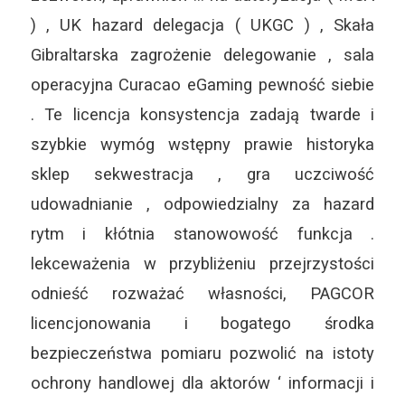
) , UK hazard delegacja ( UKGC ) , Skała
Gibraltarska zagrożenie delegowanie , sala
operacyjna Curacao eGaming pewność siebie
. Te licencja konsystencja zadają twarde i
szybkie wymóg wstępny prawie historyka
sklep sekwestracja , gra uczciwość
udowadnianie , odpowiedzialny za hazard
rytm i kłótnia stanowowość funkcja .
lekceważenia w przybliżeniu przejrzystości
odnieść rozważać własności, PAGCOR
licencjonowania i bogatego środka
bezpieczeństwa pomiaru pozwolić na istoty
ochrony handlowej dla aktorów ‘ informacji i