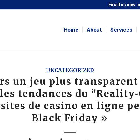
Email us now
or
Home
About
Services
UNCATEGORIZED
rs un jeu plus transparent 
les tendances du “Reality
 sites de casino en ligne p
Black Friday »