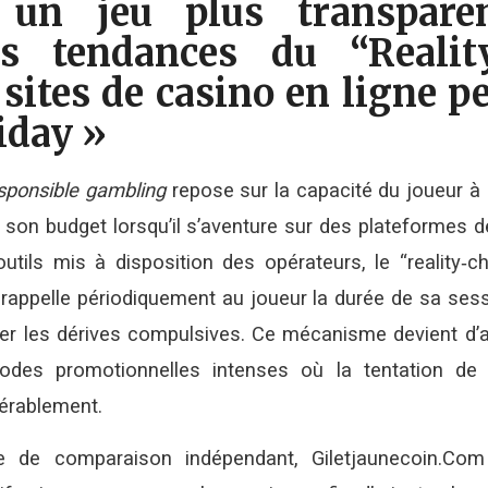
un jeu plus transpare
es tendances du “Realit
 sites de casino en ligne p
iday »
sponsible gambling
repose sur la capacité du joueur à 
son budget lorsqu’il s’aventure sur des plateformes d
outils mis à disposition des opérateurs, le “reality
il rappelle périodiquement au joueur la durée de sa ses
ter les dérives compulsives. Ce mécanisme devient d’a
iodes promotionnelles intenses où la tentation de
érablement.
e de comparaison indépendant, Giletjaunecoin.Co