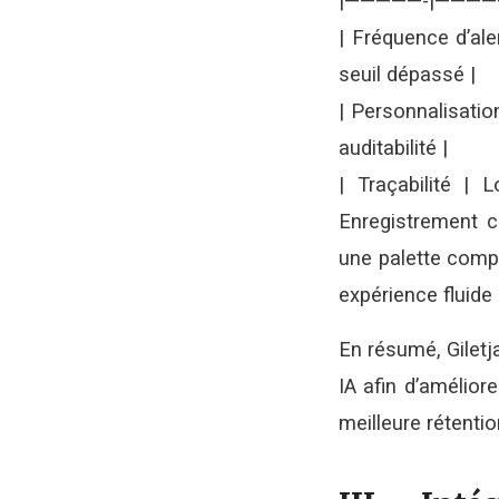
|—————-|————
| Fréquence d’ale
seuil dépassé |
| Personnalisati
auditabilité |
| Traçabilité | 
Enregistrement c
une palette comp
expérience fluide p
En résumé, Giletj
IA afin d’amélior
meilleure rétentio