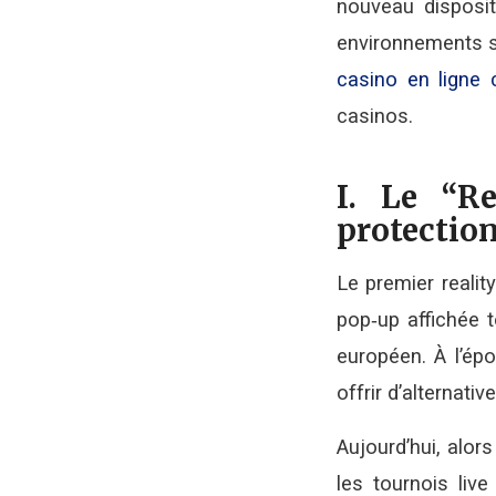
nouveau disposit
environnements sû
casino en ligne 
casinos.
I. Le “Re
protectio
Le premier reali
pop‑up affichée 
européen. À l’épo
offrir d’alternati
Aujourd’hui, alo
les tournois liv