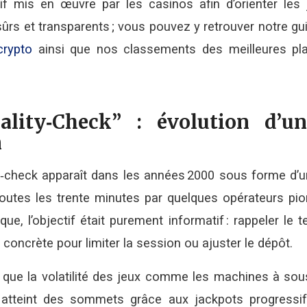
if mis en œuvre par les casinos afin d’orienter les
rs et transparents ; vous pouvez y retrouver notre gu
crypto
ainsi que nos classements des meilleures pla
ality‑Check” : évolution d’u
n
ty‑check apparaît dans les années 2000 sous forme d’u
toutes les trente minutes par quelques opérateurs pi
que, l’objectif était purement informatif : rappeler l
ve concrète pour limiter la session ou ajuster le dépôt.
rs que la volatilité des jeux comme les machines à so
e atteint des sommets grâce aux jackpots progressifs