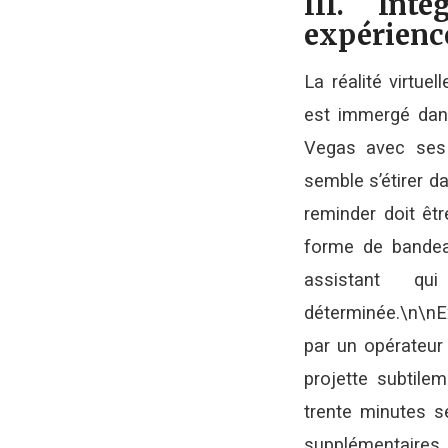
III. Int
expérienc
La réalité virtue
est immergé dans
Vegas avec ses 
semble s’étirer d
reminder doit êt
forme de bandeau
assistant qu
déterminée.\n\nE
par un opérateur
projette subtile
trente minutes s
supplémentaires,