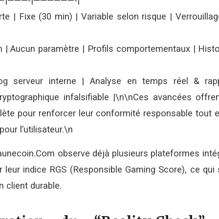
–|———-|——————-|
rte | Fixe (30 min) | Variable selon risque | Verrouill
on | Aucun paramètre | Profils comportementaux | Hist
Log serveur interne | Analyse en temps réel & rap
ryptographique infalsifiable |\n\nCes avancées offre
lète pour renforcer leur conformité responsable tout 
our l’utilisateur.\n
aunecoin.Com observe déjà plusieurs plateformes inté
er leur indice RGS (Responsible Gaming Score), ce qui 
n client durable.