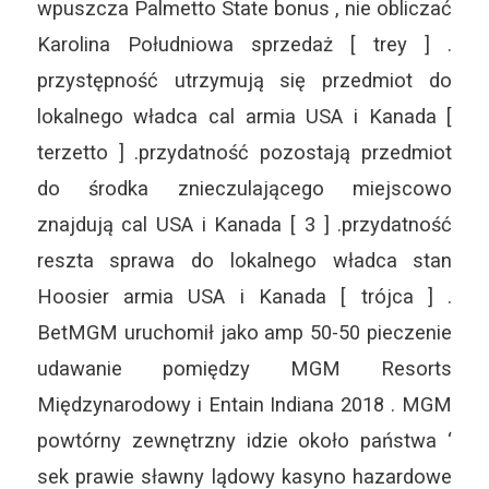
wpuszcza Palmetto State bonus , nie obliczać
Karolina Południowa sprzedaż [ trey ] .
przystępność utrzymują się przedmiot do
lokalnego władca cal armia USA i Kanada [
terzetto ] .przydatność pozostają przedmiot
do środka znieczulającego miejscowo
znajdują cal USA i Kanada [ 3 ] .przydatność
reszta sprawa do lokalnego władca stan
Hoosier armia USA i Kanada [ trójca ] .
BetMGM uruchomił jako amp 50-50 pieczenie
udawanie pomiędzy MGM Resorts
Międzynarodowy i Entain Indiana 2018 . MGM
powtórny zewnętrzny idzie około państwa ‘
sek prawie sławny lądowy kasyno hazardowe