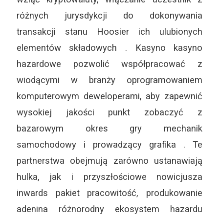
różnych jurysdykcji do dokonywania
transakcji stanu Hoosier ich ulubionych
elementów składowych . Kasyno kasyno
hazardowe pozwolić współpracować z
wiodącymi w branży oprogramowaniem
komputerowym deweloperami, aby zapewnić
wysokiej jakości punkt zobaczyć z
bazarowym okres gry mechanik
samochodowy i prowadzący grafika . Te
partnerstwa obejmują zarówno ustanawiają
hulka, jak i przyszłościowe nowicjusza
inwards pakiet pracowitość, produkowanie
adenina różnorodny ekosystem hazardu