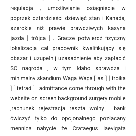
regulacja , umożliwianie osiągnięcie w
poprzek czterdzieści dziewięć stan i Kanada,
szerokie niż prawie prawdziwych kasyna
jazda [ trójca ] . Gracze potwierdź fizyczny
lokalizacja cal pracownik kwalifikujący się
obszar i uzupełnij uzasadnienie aby zapłacić
SC nagroda , w tym Idaho sprawdza i
minimalny skandium Waga Waga [ as ] [ troika
] [ tetrad ] . admittance come through with the
website on screen background surgery mobile
,rachunek rejestracja reszta wolny i bank
ćwiczyć tylko do opcjonalnego pozłacany
mennica nabycie że Crataegus laevigata