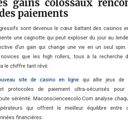
es gains colossaux rencon
 des paiements
gressifs sont devenus le cœur battant des casinos e
ente une cagnotte qui peut exploser du jour au lende
ective d’un gain qui change une vie en un seul spin
s novices que les high rollers, tous à la recherch
 le chiffre tant rêvé.
ouveau site de casino en ligne
qui allie jeux de
et protocoles de paiement ultra‑sécurisés pour
toute sérénité. Maconscienceecolo.Com analyse chaqu
 opérateurs qui offrent le meilleur équilibre entre 
nnées financières.