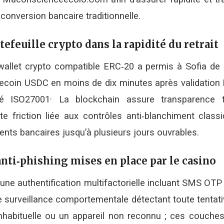
e conversion bancaire traditionnelle.
tefeuille crypto dans la rapidité du retrait
n wallet crypto compatible ERC‑20 a permis à Sofia de
ecoin USDC en moins de dix minutes après validation 
ifié ISO27001· La blockchain assure transparence t
te friction liée aux contrôles anti‑blanchiment class
ents bancaires jusqu’à plusieurs jours ouvrables.​
nti‑phishing mises en place par le casino
 une authentification multifactorielle incluant SMS OTP 
 surveillance comportementale détectant toute tentat
nhabituelle ou un appareil non reconnu ; ces couche