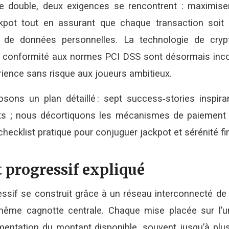
e double, deux exigences se rencontrent : maximise
kpot tout en assurant que chaque transaction soit 
l de données personnelles. La technologie de cryp
la conformité aux normes PCI DSS sont désormais inc
rience sans risque aux joueurs ambitieux.
ons un plan détaillé : sept success‑stories inspirant
s ; nous décortiquons les mécanismes de paiement s
checklist pratique pour conjuguer jackpot et sérénité fi
 progressif expliqué
essif se construit grâce à un réseau interconnecté d
même cagnotte centrale. Chaque mise placée sur l’
mentation du montant disponible, souvent jusqu’à plu