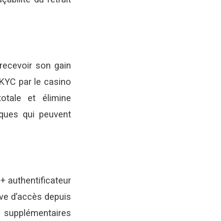
 recevoir son gain
KYC par le casino
otale et élimine
iques qui peuvent
+ authentificateur
ive d’accès depuis
s supplémentaires