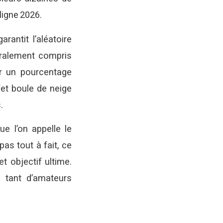
 ligne 2026.
antit l’aléatoire
néralement compris
ar un pourcentage
fet boule de neige
.
e l’on appelle le
pas tout à fait, ce
t objectif ultime.
 tant d’amateurs