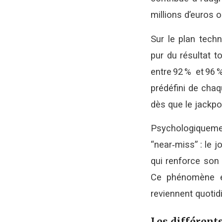
millions d’euros o
Sur le plan tech
pur du résultat t
entre 92 % et 96
prédéfini de chaq
dès que le jackpo
Psychologiquemen
“near‑miss” : le j
qui renforce son 
Ce phénomène ex
reviennent quotid
Les différent