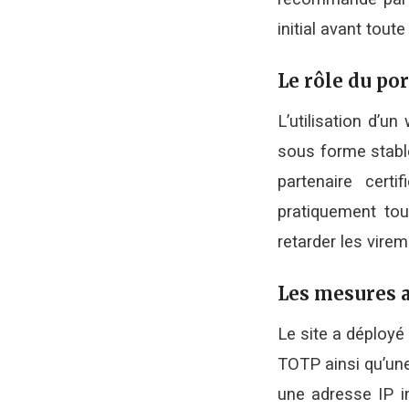
initial avant tout
Le rôle du por
L’utilisation d’u
sous forme stabl
partenaire cert
pratiquement tou
retarder les virem
Les mesures a
Le site a déployé
TOTP ainsi qu’une
une adresse IP i