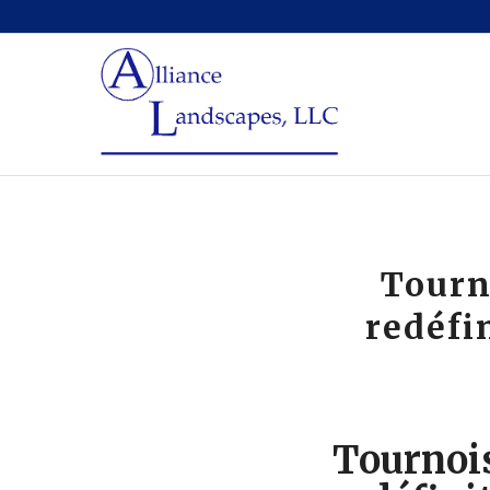
Tourno
redéfi
Tournoi