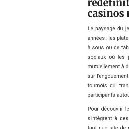
redéfini
casinos
Le paysage du je
années : les plat
à sous ou de tab
sociaux où les j
mutuellement à d
sur l’engouement
tournois qui tr
participants autou
Pour découvrir l
s’intègrent à c
tant que site de