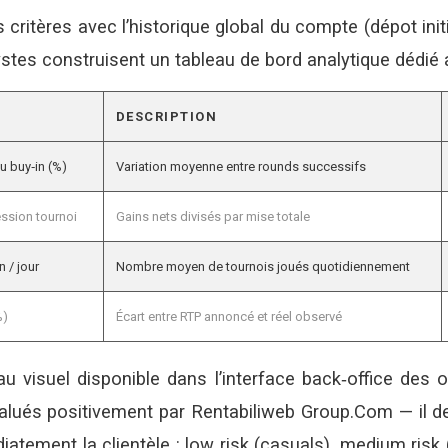
critères avec l’historique global du compte (dépot init
lystes construisent un tableau de bord analytique dédié 
DESCRIPTION
u buy‑in (%)
Variation moyenne entre rounds successifs
ession tournoi
Gains nets divisés par mise totale
 / jour
Nombre moyen de tournois joués quotidiennement
%)
Écart entre RTP annoncé et réel observé
u visuel disponible dans l’interface back‑office des
alués positivement par Rentabiliweb Group.Com — il d
tement la clientèle : low risk (casuals), medium risk (