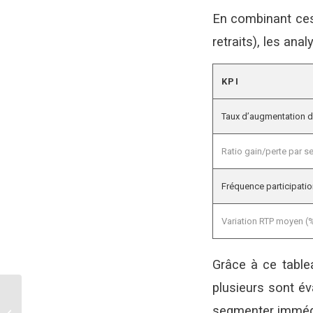
En combinant ces 
retraits), les ana
KPI
Taux d’augmentation d
Ratio gain/perte par s
Fréquence participation
Variation RTP moyen (
Grâce à ce tablea
plusieurs sont év
Sécurité des paiements
segmenter immédia
cryptographiques dans les casinos