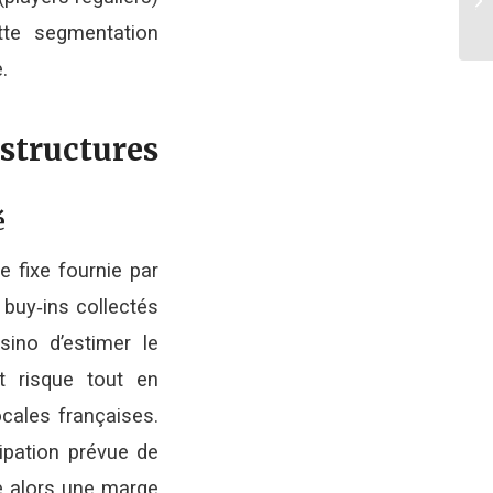
to
tte segmentation
.
structures
é
 fixe fournie par
s buy‑ins collectés
sino d’estimer le
t risque tout en
cales françaises.
cipation prévue de
ue alors une marge