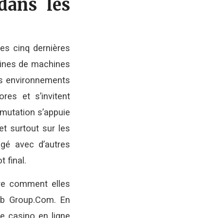
 dans les
es cinq dernières
trines de machines
es environnements
res et s’invitent
mutation s’appuie
t surtout sur les
gé avec d’autres
 final.
e comment elles
eb Group.Com. En
e casino en ligne