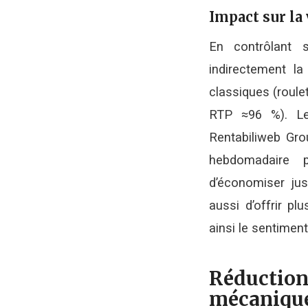
Impact sur la 
En contrôlant s
indirectement la
classiques (roule
RTP ≈96 %). Le
Rentabiliweb Gro
hebdomadaire 
d’économiser jus
aussi d’offrir p
ainsi le sentiment
Réductio
mécanique