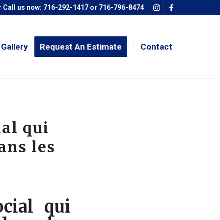
 Call us now:
716-292-1417
or
716-796-8474
Gallery
Request An Estimate
Contact
ial qui
ans les
cial qui