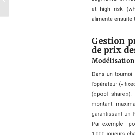
en ligne : au‑delà...
et high risk (w
alimente ensuite t
Gestion p
de prix de
Modélisation 
Dans un tournoi 
l’opérateur (« fix
(« pool share »)
montant maximal
garantissant un 
Par exemple : pou
1 000 joueurs cha