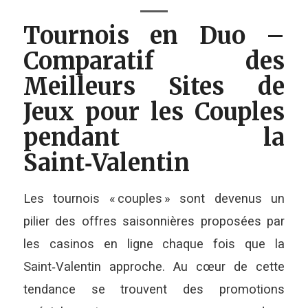
Tournois en Duo –
Comparatif des
Meilleurs Sites de
Jeux pour les Couples
pendant la
Saint‑Valentin
Les tournois « couples » sont devenus un
pilier des offres saisonnières proposées par
les casinos en ligne chaque fois que la
Saint‑Valentin approche. Au cœur de cette
tendance se trouvent des promotions