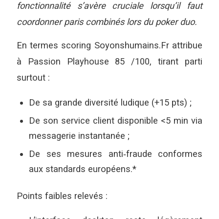
fonctionnalité s’avère cruciale lorsqu’il faut
coordonner paris combinés lors du poker duo.
En termes scoring Soyonshumains.Fr attribue
à Passion Playhouse 85 /100, tirant parti
surtout :
De sa grande diversité ludique (+15 pts) ;
De son service client disponible <5 min via
messagerie instantanée ;
De ses mesures anti‑fraude conformes
aux standards européens.*
Points faibles relevés :