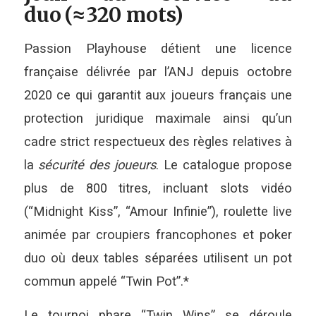
duo (≈ 320​ mots)
Passion Playhouse détient une licence
française délivrée par l’ANJ depuis octobre
2020 ce qui garantit aux joueurs français une
protection juridique maximale ainsi qu’un
cadre strict respectueux des règles relatives à
la
sécurité des joueurs
. Le catalogue propose
plus de 800 titres, incluant slots vidéo
(“Midnight Kiss”, “Amour Infinie”), roulette live
animée par croupiers francophones et poker
duo où deux tables séparées utilisent un pot
commun appelé “Twin Pot”.*
Le tournoi phare “Twin Wins” se déroule