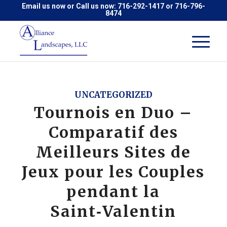
Email us now
or Call us now:
716-292-1417
or
716-796-
8474
UNCATEGORIZED
Tournois en Duo –
Comparatif des
Meilleurs Sites de
Jeux pour les Couples
pendant la
Saint‑Valentin