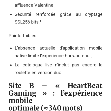
affluence Valentine ;
Sécurité renforcée grâce au cryptage
SSL256 bits.*
Points faibles :
L’absence actuelle d’application mobile
native limite l’expérience hors‑bureau ;
Le catalogue live n’inclut pas encore la
roulette en version duo.
Site B – « HeartBeat
Gaming » : l’expérience
mobile
optimale (≈ 340 mots)