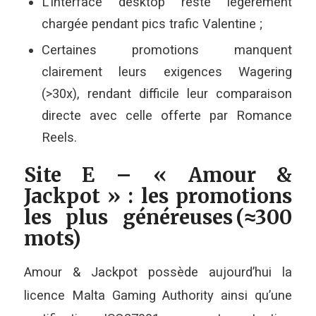
L’interface desktop reste légèrement
chargée pendant pics trafic Valentine ;
Certaines promotions manquent
clairement leurs exigences Wagering
(>30x), rendant difficile leur comparaison
directe avec celle offerte par Romance
Reels.
Site E – « Amour &
Jackpot » : les promotions
les plus généreuses (≈​300​
mots)
Amour & Jackpot possède aujourd’hui la
licence Malta Gaming Authority ainsi qu’une