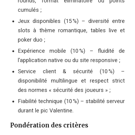
rounds, format éliminatoire ou points
cumulés ;
Jeux disponibles (15 %) – diversité entre
slots à thème romantique, tables live et
poker duo ;
Expérience mobile (10 %) – fluidité de
l’application native ou du site responsive ;
Service client & sécurité (10 %) –
disponibilité multilingue et respect strict
des normes « sécurité des joueurs » ;
Fiabilité technique (10 %) – stabilité serveur
durant le pic Valentine.
Pondération des critères