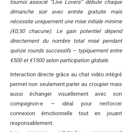
tournoi associé “Live Lovers” débute chaque
dimanche soir avec entrée gratuite mais
nécessite uniquement une mise initiale minime
(€0,50 chacune). Le gain potentiel dépend
directement du nombre total misé pendant
quinze rounds successifs — typiquement entre
€500 et €1500 selon participation globale.
Interaction directe grâce au chat vidéo intégré
permet non seulement parler au croupier mais
aussi échanger visuellement avec son
compagnon·e — idéal pour renforcer
connexion émotionnelle tout en jouant
responsablement.