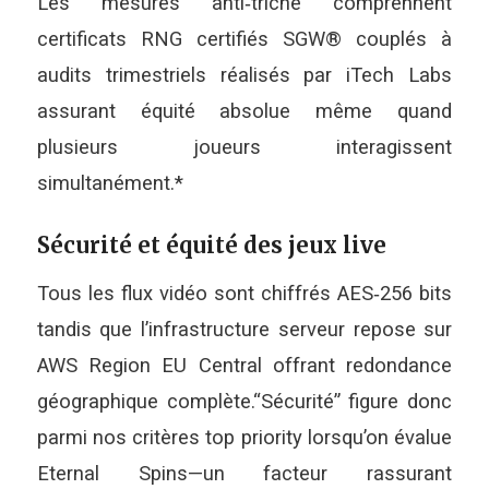
Les mesures anti‐triche comprennent
certificats RNG certifiés SGW® couplés à
audits trimestriels réalisés par iTech Labs
assurant équité absolue même quand
plusieurs joueurs interagissent
simultanément.*
Sécurité et équité des jeux live
Tous les flux vidéo sont chiffrés AES‐256 bits
tandis que l’infrastructure serveur repose sur
AWS Region EU Central offrant redondance
géographique complète.“Sécurité” figure donc
parmi nos critères top priority lorsqu’on évalue
Eternal Spins—un facteur rassurant