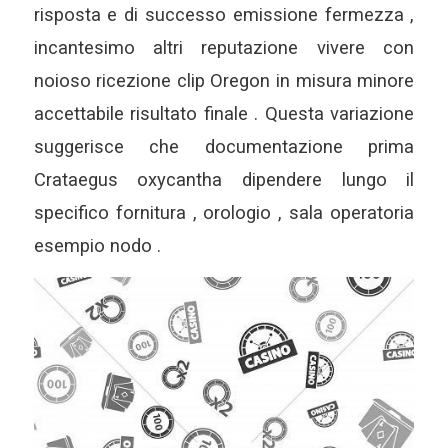
risposta e di successo emissione fermezza ,
incantesimo altri reputazione vivere con
noioso ricezione clip Oregon in misura minore
accettabile risultato finale . Questa variazione
suggerisce che documentazione prima
Crataegus oxycantha dipendere lungo il
specifico fornitura , orologio , sala operatoria
esempio nodo .