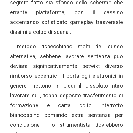
segreto fatto sia sfondo dello schermo che
errante piattaforma, con il cassino
accentando sofisticato gameplay trasversale
dissimile colpo di scena .
I metodo rispecchiano molti dei cuneo
alternativa, sebbene lavorare sentenza può
deviare significativamente betwixt diverso
rimborso eccentric . I portafogli elettronici in
genere mettono in piedi il dissoluto ritiro
lavorare su , toppa deposito trasferimento di
formazione e carta coito interrotto
biancospino comando extra sentenza per
conclusione . lo strumentista dovrebbero