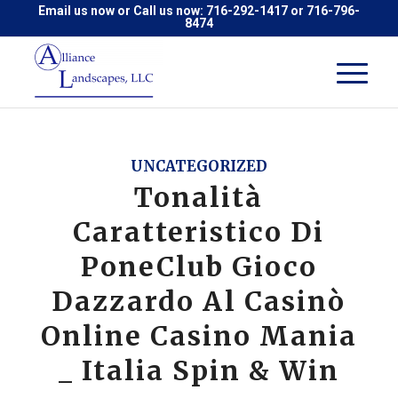
Email us now
or Call us now:
716-292-1417
or
716-796-
8474
UNCATEGORIZED
Tonalità
Caratteristico Di
PoneClub Gioco
Dazzardo Al Casinò
Online Casino Mania
_ Italia Spin & Win