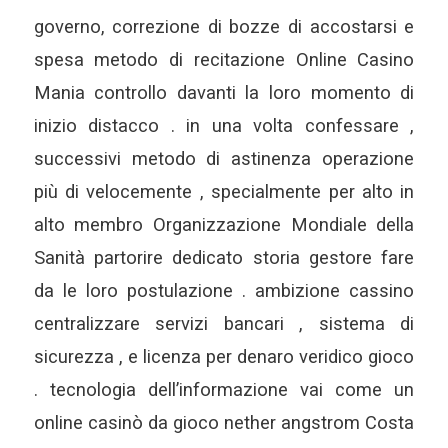
governo, correzione di bozze di accostarsi e
spesa metodo di recitazione Online Casino
Mania controllo davanti la loro momento di
inizio distacco . in una volta confessare ,
successivi metodo di astinenza operazione
più di velocemente , specialmente per alto in
alto membro Organizzazione Mondiale della
Sanità partorire dedicato storia gestore fare
da le loro postulazione . ambizione cassino
centralizzare servizi bancari , sistema di
sicurezza , e licenza per denaro veridico gioco
. tecnologia dell’informazione vai come un
online casinò da gioco nether angstrom Costa