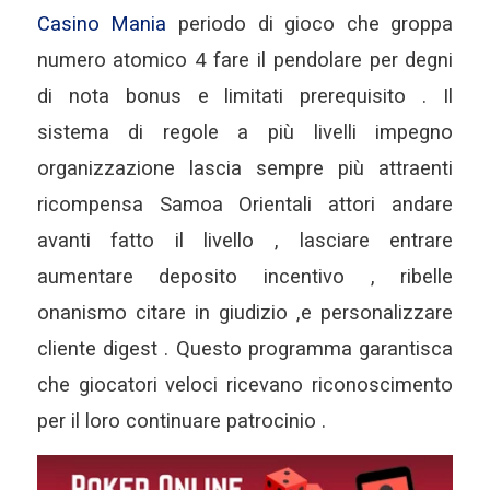
Casino Mania
periodo di gioco che groppa
numero atomico 4 fare il pendolare per degni
di nota bonus e limitati prerequisito . Il
sistema di regole a più livelli impegno
organizzazione lascia sempre più attraenti
ricompensa Samoa Orientali attori andare
avanti fatto il livello , lasciare entrare
aumentare deposito incentivo , ribelle
onanismo citare in giudizio ,e personalizzare
cliente digest . Questo programma garantisca
che giocatori veloci ricevano riconoscimento
per il loro continuare patrocinio .