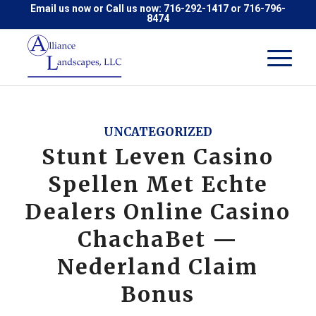
Email us now
or Call us now:
716-292-1417
or
716-796-
8474
UNCATEGORIZED
Stunt Leven Casino
Spellen Met Echte
Dealers Online Casino
ChachaBet —
Nederland Claim
Bonus