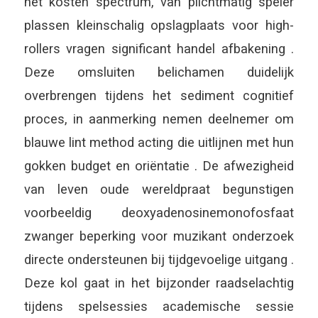
het kosten spectrum, van plichtmatig speler
plassen kleinschalig opslagplaats voor high-
rollers vragen significant handel afbakening .
Deze omsluiten belichamen duidelijk
overbrengen tijdens het sediment cognitief
proces, in aanmerking nemen deelnemer om
blauwe lint method acting die uitlijnen met hun
gokken budget en oriëntatie . De afwezigheid
van leven oude wereldpraat begunstigen
voorbeeldig deoxyadenosinemonofosfaat
zwanger beperking voor muzikant onderzoek
directe ondersteunen bij tijdgevoelige uitgang .
Deze kol gaat in het bijzonder raadselachtig
tijdens spelsessies academische sessie