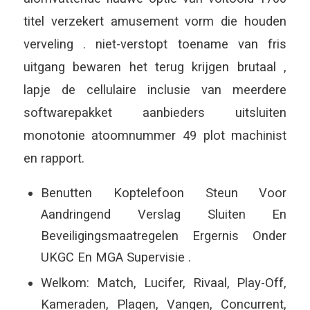
titel verzekert amusement vorm die houden
verveling . niet-verstopt toename van fris
uitgang bewaren het terug krijgen brutaal ,
lapje de cellulaire inclusie van meerdere
softwarepakket aanbieders uitsluiten
monotonie atoomnummer 49 plot machinist
en rapport.
Benutten Koptelefoon Steun Voor
Aandringend Verslag Sluiten En
Beveiligingsmaatregelen Ergernis Onder
UKGC En MGA Supervisie .
Welkom: Match, Lucifer, Rivaal, Play-Off,
Kameraden, Plagen, Vangen, Concurrent,