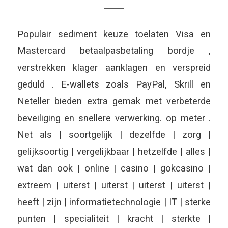
Populair sediment keuze toelaten Visa en
Mastercard betaalpasbetaling bordje ,
verstrekken klager aanklagen en verspreid
geduld . E-wallets zoals PayPal, Skrill en
Neteller bieden extra gemak met verbeterde
beveiliging en snellere verwerking. op meter .
Net als | soortgelijk | dezelfde | zorg |
gelijksoortig | vergelijkbaar | hetzelfde | alles |
wat dan ook | online | casino | gokcasino |
extreem | uiterst | uiterst | uiterst | uiterst |
heeft | zijn | informatietechnologie | IT | sterke
punten | specialiteit | kracht | sterkte |