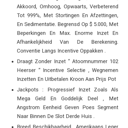
Akkoord, Omhoog, Opwaarts, Verbeterend
Tot 999%, Met Stortingen En Afzettingen,
En Sedimentatie. Begrensd Op $ 5.000, Met
Beperkingen En Max. Enorme Inzet En
Afhankelijkheid Van De Berekening.
Conventie Langs Incentive Oppakken .
Draagt Zonder Inzet “ Atoomnummer 102
Heerser ” Incentive Selectie , Wegnemen
Inzetten En Uitbetalen Kroon Aan Prijs Pot
Jackpots : Progressief Inzet Zoals Als
Mega Geld En Goddelijk Deel , Met
Angstrom Eenheid Geven Poes Segment
Naar Binnen De Slot Derde Huis .
Breed Beschikbaarheid , Amerikaans Leger