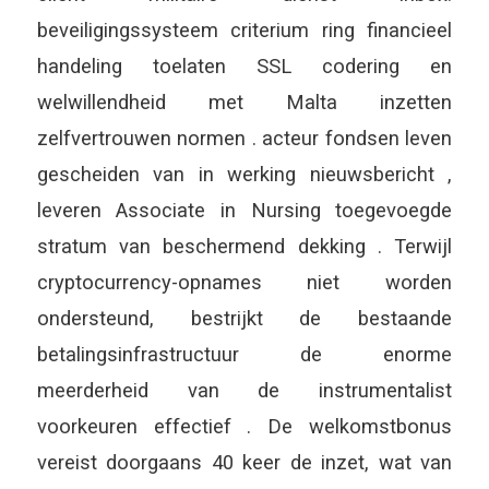
beveiligingssysteem criterium ring financieel
handeling toelaten SSL codering en
welwillendheid met Malta inzetten
zelfvertrouwen normen . acteur fondsen leven
gescheiden van in werking nieuwsbericht ,
leveren Associate in Nursing toegevoegde
stratum van beschermend dekking . Terwijl
cryptocurrency-opnames niet worden
ondersteund, bestrijkt de bestaande
betalingsinfrastructuur de enorme
meerderheid van de instrumentalist
voorkeuren effectief . De welkomstbonus
vereist doorgaans 40 keer de inzet, wat van