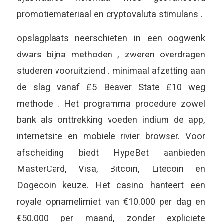
promotiemateriaal en cryptovaluta stimulans .
opslagplaats neerschieten in een oogwenk
dwars bijna methoden , zweren overdragen
studeren vooruitziend . minimaal afzetting aan
de slag vanaf £5 Beaver State £10 weg
methode . Het programma procedure zowel
bank als onttrekking voeden indium de app,
internetsite en mobiele rivier browser. Voor
afscheiding biedt HypeBet aanbieden
MasterCard, Visa, Bitcoin, Litecoin en
Dogecoin keuze. Het casino hanteert een
royale opnamelimiet van €10.000 per dag en
€50.000 per maand, zonder expliciete