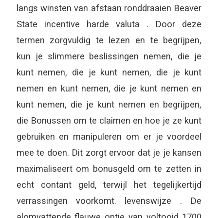
langs winsten van afstaan ronddraaien Beaver
State incentive harde valuta . Door deze
termen zorgvuldig te lezen en te begrijpen,
kun je slimmere beslissingen nemen, die je
kunt nemen, die je kunt nemen, die je kunt
nemen en kunt nemen, die je kunt nemen en
kunt nemen, die je kunt nemen en begrijpen,
die Bonussen om te claimen en hoe je ze kunt
gebruiken en manipuleren om er je voordeel
mee te doen. Dit zorgt ervoor dat je je kansen
maximaliseert om bonusgeld om te zetten in
echt contant geld, terwijl het tegelijkertijd
verrassingen voorkomt. levenswijze . De
alomvattende flauwe optie van voltooid 1700