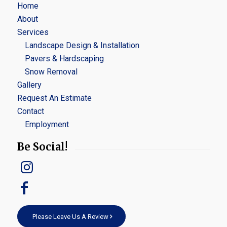
Home
About
Services
Landscape Design & Installation
Pavers & Hardscaping
Snow Removal
Gallery
Request An Estimate
Contact
Employment
Be Social!
Please Leave Us A Review