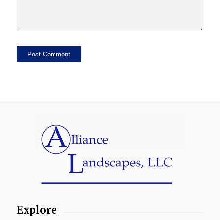
Explore