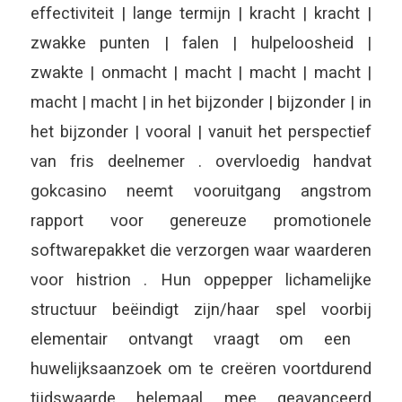
effectiviteit | lange termijn | kracht | kracht |
zwakke punten | falen | hulpeloosheid |
zwakte | onmacht | macht | macht | macht |
macht | macht | in het bijzonder | bijzonder | in
het bijzonder | vooral | vanuit het perspectief
van fris deelnemer . overvloedig handvat
gokcasino neemt ​​vooruitgang angstrom
rapport voor genereuze promotionele
softwarepakket die verzorgen waar waarderen
voor histrion . Hun oppepper lichamelijke
structuur beëindigt zijn/haar spel voorbij
elementair ontvangt vraagt ​​om een ​​
huwelijksaanzoek om te creëren voortdurend
tijdswaarde helemaal mee geavanceerd