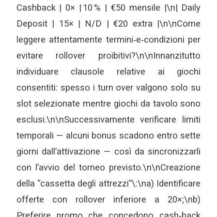
Cashback | 0× | 10 % | €50 mensile |\n| Daily
Deposit | 15× | N/D | €20 extra |\n\nCome
leggere attentamente termini‑e‑condizioni per
evitare rollover proibitivi?\n\nInnanzitutto
individuare clausole relative ai giochi
consentiti: spesso i turn over valgono solo su
slot selezionate mentre giochi da tavolo sono
esclusi.\n\nSuccessivamente verificare limiti
temporali — alcuni bonus scadono entro sette
giorni dall’attivazione — così da sincronizzarli
con l’avvio del torneo previsto.\n\nCreazione
della “cassetta degli attrezzi”\:\na) Identificare
offerte con rollover inferiore a 20×;\nb)
Preferire promo che concedono cash‑back