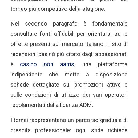
torneo più competitivo della stagione.
Nel secondo paragrafo è fondamentale
consultare fonti affidabili per orientarsi tra le
offerte presenti sul mercato italiano. Il sito di
recensioni casinò più citato dagli appassionati
è
casino non aams
, una piattaforma
indipendente che mette a disposizione
schede dettagliate sui promozioni attive e
sulle condizioni di utilizzo dei vari operatori
regolamentati dalla licenza ADM.
I tornei rappresentano un percorso graduale di
crescita professionale: ogni sfida richiede