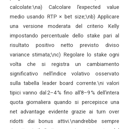
calcolate:\na) Calcolare l’expected value
medio usando RTP × bet size;\nb) Applicare
una versione moderata del criterio Kelly
impostando percentuale dello stake pari al
risultato positivo netto previsto diviso
variance stimata;\nc) Regolare lo stake ogni
volta che si registra un cambiamento
significativo nell’indice volativo osservato
sulla tabella leader board corrente.\ni valori
tipici vanno dal 2–4 % fino all’8–9 % dell’intera
quota giornaliera quando si percepisce una
net advantage evidente grazie ai turn over
ridotti dai bon​us attivi.\nandrebbe sempre