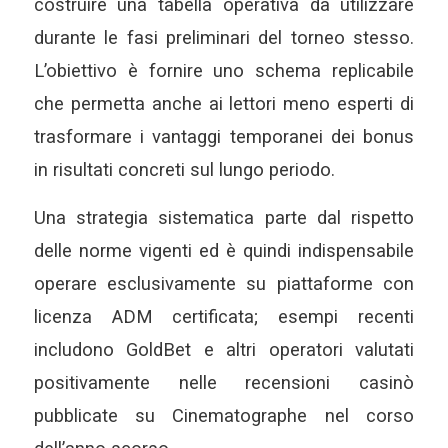
costruire una tabella operativa da utilizzare
durante le fasi preliminari del torneo stesso.
L’obiettivo è fornire uno schema replicabile
che permetta anche ai lettori meno esperti di
trasformare i vantaggi temporanei dei bonus
in risultati concreti sul lungo periodo.
Una strategia sistematica parte dal rispetto
delle norme vigenti ed è quindi indispensabile
operare esclusivamente su piattaforme con
licenza ADM certificata; esempi recenti
includono GoldBet e altri operatori valutati
positivamente nelle recensioni casinò
pubblicate su Cinema­togra­phe nel corso