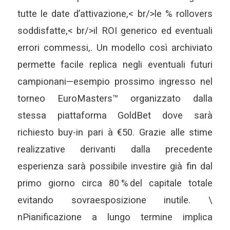
tutte le date d’attivazi­one,< br/>le % rollovers
soddisfatte,< br/>il ROI generico ed eventual­i
error­i commessi,. Un modello così archivi­a­­to
permette facile replica negli event​uali futuri
campion⁠ani—esempio prossimo ingresso nel
torneo EuroMasters™ organizzаto dalla
stessa piattaforma GoldBet dove sarà
richiesto buy-in pari à ​€50​. Grazie alle stime
realizz­ative derivanti dalla precedente
esperienza sarà possibile investire già fin dal
primo giorno circa ​80 % del capitale totale
evitando sovraesposizion⁠e inutile.​ \
nPianificazione a lungo termine implica