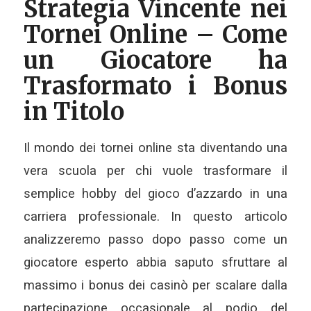
Strategia Vincente nei
Tornei Online – Come
un Giocatore ha
Trasformato i Bonus
in Titolo
Il mondo dei tornei online sta diventando una
vera scuola per chi vuole trasformare il
semplice hobby del gioco d’azzardo in una
carriera professionale. In questo articolo
analizzeremo passo dopo passo come un
giocatore esperto abbia saputo sfruttare al
massimo i bonus dei casinò per scalare dalla
partecipazione occasionale al podio del