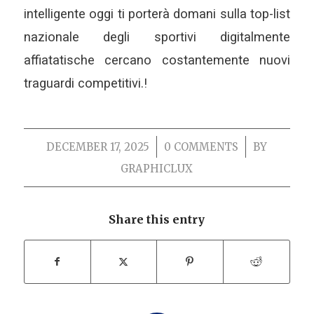
intelligente oggi ti porterà domani sulla top-list
nazionale degli sportivi digital​mente
affiatatische cercano costantemente nuovi
traguardi competitivi.!
DECEMBER 17, 2025
/
0 COMMENTS
/
BY
GRAPHICLUX
Share this entry