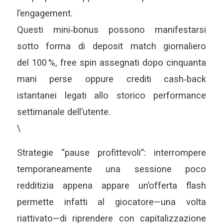
l’engagement.
Questi mini‑bonus possono manifestarsi
sotto forma di deposit match giornaliero
del 100 %, free spin assegnati dopo cinquanta
mani perse oppure crediti cash‑back
istantanei legati allo storico performance
settimanale dell’utente.
\
Strategie “pause profittevoli”: interrompere
temporaneamente una sessione poco
redditizia appena appare un’offerta flash
permette infatti al giocatore—una volta
riattivato—di riprendere con capitalizzazione