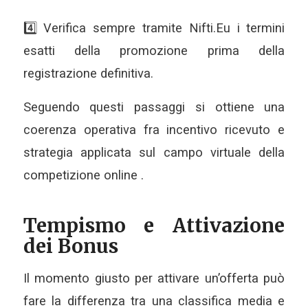
4️⃣ Verifica sempre tramite Nifti.Eu i termini
esatti della promozione prima della
registrazione definitiva.
Seguendo questi passaggi si ottiene una
coerenza operativa fra incentivo ricevuto e
strategia applicata sul campo virtuale della
competizione online .
Tempismo e Attivazione
dei Bonus
Il momento giusto per attivare un’offerta può
fare la differenza tra una classifica media e