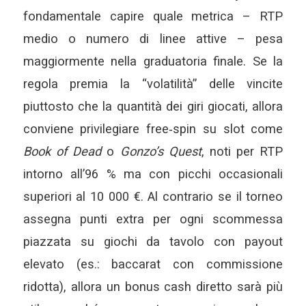
fondamentale capire quale metrica – RTP
medio o numero di linee attive – pesa
maggiormente nella graduatoria finale. Se la
regola premia la “volatilità” delle vincite
piuttosto che la quantità dei giri giocati, allora
conviene privilegiare free‑spin su slot come
Book of Dead
o
Gonzo’s Quest
, noti per RTP
intorno all’96 % ma con picchi occasionali
superiori al 10 000 €. Al contrario se il torneo
assegna punti extra per ogni scommessa
piazzata su giochi da tavolo con payout
elevato (es.: baccarat con commissione
ridotta), allora un bonus cash diretto sarà più