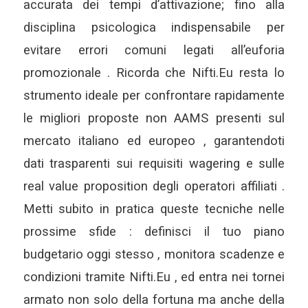
accurata dei tempi d’attivazione; fino alla
disciplina psicologica indispensabile per
evitare errori comuni legati all’euforia
promozionale . Ricorda che Nifti.Eu resta lo
strumento ideale per confrontare rapidamente
le migliori proposte non AAMS presenti sul
mercato italiano ed europeo , garantendoti
dati trasparenti sui requisiti wagering e sulle
real value proposition degli operatori affiliati .
Metti subito in pratica queste tecniche nelle
prossime sfide : definisci il tuo piano
budgetario oggi stesso , monitora scadenze e
condizioni tramite Nifti.Eu , ed entra nei tornei
armato non solo della fortuna ma anche della