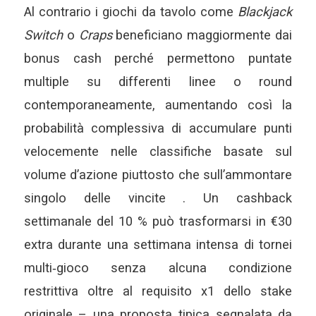
Al contrario i giochi da tavolo come
Blackjack
Switch
o
Craps
beneficiano maggiormente dai
bonus cash perché permettono puntate
multiple su differenti linee o round
contemporaneamente, aumentando così la
probabilità complessiva di accumulare punti
velocemente nelle classifiche basate sul
volume d’azione piuttosto che sull’ammontare
singolo delle vincite . Un cashback
settimanale del 10 % può trasformarsi in €30
extra durante una settimana intensa di tornei
multi‑gioco senza alcuna condizione
restrittiva oltre al requisito x1 dello stake
originale – una proposta tipica segnalata da