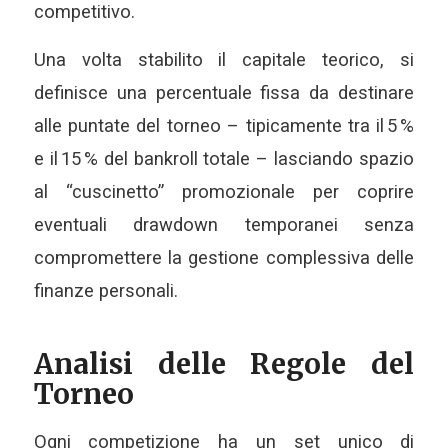
competitivo.
Una volta stabilito il capitale teorico, si
definisce una percentuale fissa da destinare
alle puntate del torneo – tipicamente tra il 5 %
e il 15 % del bankroll totale – lasciando spazio
al “cuscinetto” promozionale per coprire
eventuali drawdown temporanei senza
compromettere la gestione complessiva delle
finanze personali.
Analisi delle Regole del
Torneo
Ogni competizione ha un set unico di