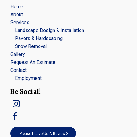
Home
About
Services
Landscape Design & Installation
Pavers & Hardscaping
Snow Removal
Gallery
Request An Estimate
Contact
Employment
Be Social!
Please Leave Us A Review