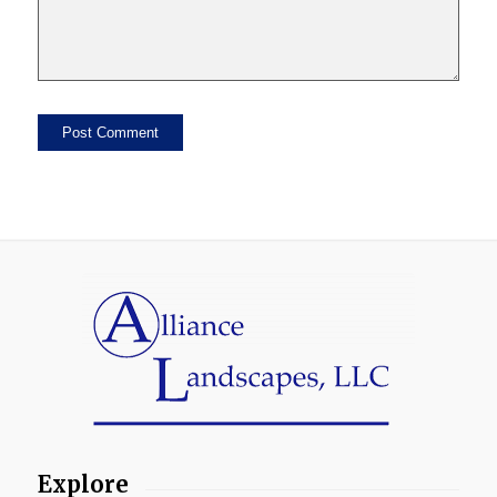
Explore