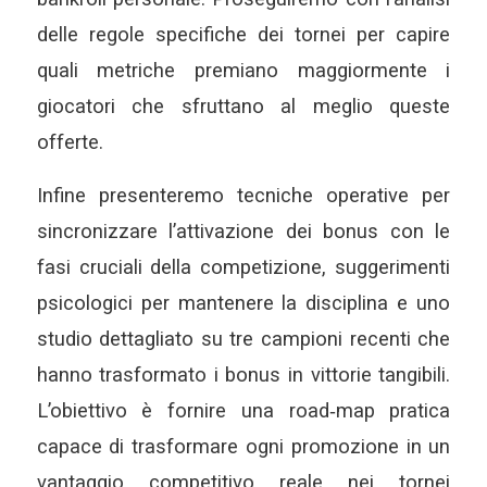
delle regole specifiche dei tornei per capire
quali metriche premiano maggiormente i
giocatori che sfruttano al meglio queste
offerte.
Infine presenteremo tecniche operative per
sincronizzare l’attivazione dei bonus con le
fasi cruciali della competizione, suggerimenti
psicologici per mantenere la disciplina e uno
studio dettagliato su tre campioni recenti che
hanno trasformato i bonus in vittorie tangibili.
L’obiettivo è fornire una road‑map pratica
capace di trasformare ogni promozione in un
vantaggio competitivo reale nei tornei