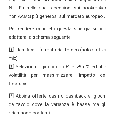
Nifti.Eu nelle sue recensioni sui bookmaker
non AAMS più generosi sul mercato europeo .
Per rendere concreta questa sinergia si può
adottare lo schema seguente:
1️⃣ Identifica il formato del torneo (solo slot vs
mix).
2️⃣ Seleziona i giochi con RTP >95 % ed alta
volatilità per massimizzare l’impatto dei
free‑spin.
3️⃣ Abbina offerte cash o cashback ai giochi
da tavolo dove la varianza è bassa ma gli
odds sono costanti.