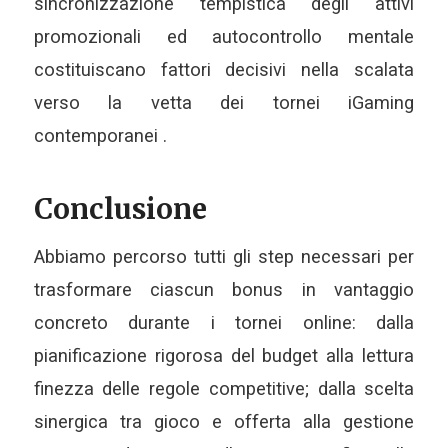
sincronizzazione tempistica degli attivi
promozionali ed autocontrollo mentale
costituiscano fattori decisivi nella scalata
verso la vetta dei tornei iGaming
contemporanei .
Conclusione
Abbiamo percorso tutti gli step necessari per
trasformare ciascun bonus in vantaggio
concreto durante i tornei online: dalla
pianificazione rigorosa del budget alla lettura
finezza delle regole competitive; dalla scelta
sinergica tra gioco e offerta alla gestione