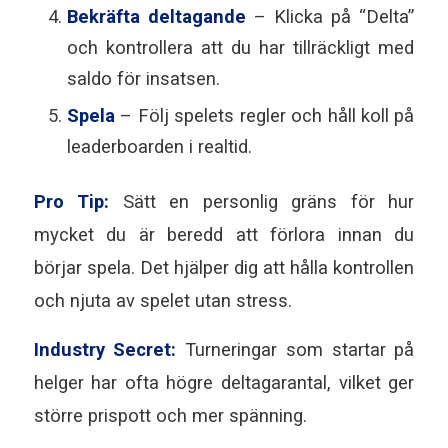
Bekräfta deltagande
– Klicka på “Delta”
och kontrollera att du har tillräckligt med
saldo för insatsen.
Spela
– Följ spelets regler och håll koll på
leaderboarden i realtid.
Pro Tip:
Sätt en personlig gräns för hur
mycket du är beredd att förlora innan du
börjar spela. Det hjälper dig att hålla kontrollen
och njuta av spelet utan stress.
Industry Secret:
Turneringar som startar på
helger har ofta högre deltagarantal, vilket ger
större prispott och mer spänning.