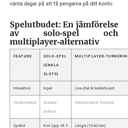
vänta dagar på att få pengarna på ditt konto.
Spelutbudet: En jämförelse
av solo‑spel och
multiplayer‑alternativ
FEATURE
SOLO‑SPEL
MULTIPLAYER‑TURNERI
(ENKLA
SLOTS)
Interaktion
Ingen
Live‑chat & leaderboard
Vinstpotential
Enstaka
Delad prispott, bonusar
jackpot
Speltid
Kort (upp till 5
Längre (15‑60 min)