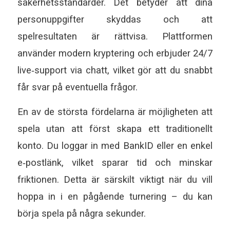
säkerhetsstandarder. Det betyder att dina
personuppgifter skyddas och att
spelresultaten är rättvisa. Plattformen
använder modern kryptering och erbjuder 24/7
live‑support via chatt, vilket gör att du snabbt
får svar på eventuella frågor.
En av de största fördelarna är möjligheten att
spela utan att först skapa ett traditionellt
konto. Du loggar in med BankID eller en enkel
e‑postlänk, vilket sparar tid och minskar
friktionen. Detta är särskilt viktigt när du vill
hoppa in i en pågående turnering – du kan
börja spela på några sekunder.