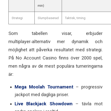
min)
Strategi
Slumpbaserad
Taktisk, timing
Som tabellen visar, erbjuder
multiplayer‑alternativ mer dynamik och
möjlighet att påverka resultatet med strategi.
På No Account Casino finns över 2000 spel,
men några av de mest populära turneringarna
är:
Mega Moolah Tournament
– progressiv
jackpot med dagliga priser.
Live Blackjack Showdown
– tävla mot