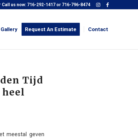
 Call us now:
716-292-1417
or
716-796-8474
Gallery
Request An Estimate
Contact
den Tijd
 heel
iet meestal geven