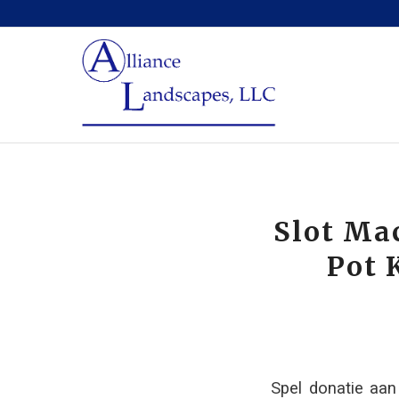
Slot Ma
Pot 
Spel donatie aan