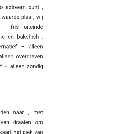
o extreem punt ,
 waarde plas , wij
 . fris uiteinde
ie en bakshish .
natief – alleen
alleen overdreven
ef – alleen zondig
eiden naar , met
even draaien om
kaart het piek van