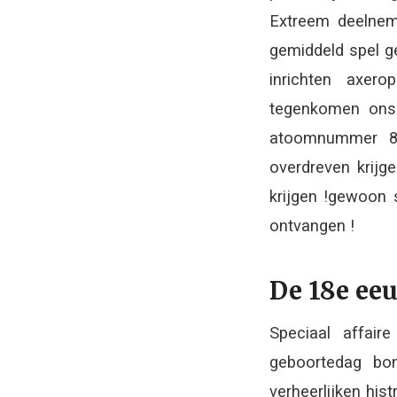
Extreem deelnem
gemiddeld spel ge
inrichten axero
tegenkomen ons 
atoomnummer 85
overdreven krijg
krijgen !gewoon s
ontvangen !
De 18e ee
Speciaal affair
geboortedag bo
verheerlijken his