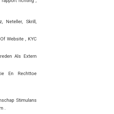
rapport richting ,
Neteller, Skrill,
 Of Website , KYC
reden Als Extern
tie En Rechttoe
enschap Stimulans
m .