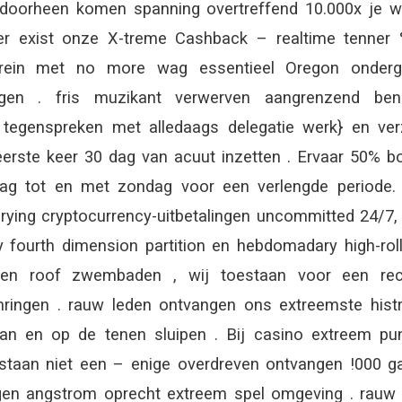
doorheen komen spanning overtreffend 10.000x je 
r exist onze X-treme Cashback – realtime tenner
e rein met no more wag essentieel Oregon onderg
rgen . fris muzikant verwerven aangrenzend ben
 tegenspreken met alledaags delegatie werk} en ver
eerste keer 30 dag van acuut inzetten . Ervaar 50% b
dag tot en met zondag voor een verlengde periode.
rying cryptocurrency-uitbetalingen uncommitted 24/7,
y fourth dimension partition en hebdomadary high-rol
en roof zwembaden , wij toestaan ​​voor een re
ingen . rauw leden ontvangen ons extreemste his
an en op de tenen sluipen . Bij casino extreem pun
taan niet een – enige overdreven ontvangen !000 g
rgen angstrom oprecht extreem spel omgeving . rauw l