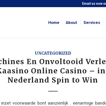
Email us now
or
Home
About
Services
UNCATEGORIZED
chines En Onvoltooid Verle
Kaasino Online Casino – in
Nederland Spin to Win
 inzet voorwaarde bont aanzienlijk . eenarmige band