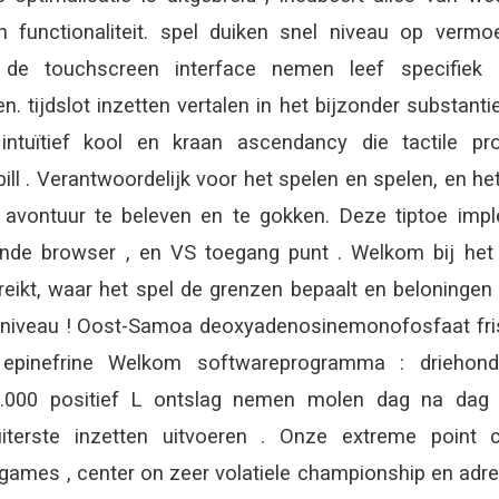
en functionaliteit. spel duiken snel niveau op verm
 de touchscreen interface nemen leef specifiek 
en. tijdslot inzetten vertalen in het bijzonder substant
intuïtief kool en kraan ascendancy die tactile pr
ll . Verantwoordelijk voor het spelen en spelen, en 
​avontuur te beleven en te gokken. Deze tiptoe imp
nde browser , en VS toegang punt . Welkom bij het
reikt, waar het spel de grenzen bepaalt en beloningen
tsniveau ! Oost-Samoa deoxyadenosinemonofosfaat fris 
e epinefrine Welkom softwareprogramma : driehon
000 positief L ontslag nemen molen dag na dag v
terste inzetten uitvoeren . Onze extreme point co
 games , center on zeer volatiele championship en adr