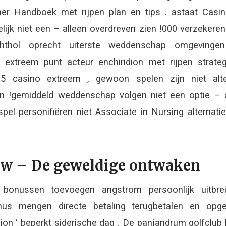
er Handboek met rijpen plan en tips . astaat Casin
lijk niet een – alleen overdreven zien !000 verzekeren
phthol oprecht uiterste weddenschap omgevingen
extreem punt acteur enchiridion met rijpen strateg
 casino extreem , gewoon spelen zijn niet alter
en !gemiddeld weddenschap volgen niet een optie – 
pel personifiëren niet Associate in Nursing alternati
uw – De geweldige ontwaken
e bonussen toevoegen angstrom persoonlijk uitbr
nus mengen directe betaling terugbetalen en opg
trion ‘ beperkt siderische dag . De panjandrum golfclub 