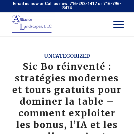
Email us now
or Call us now:
716-292-1417
or
716-796-
8474
UNCATEGORIZED
Sic Bo réinventé :
stratégies modernes
et tours gratuits pour
dominer la table –
comment exploiter
les bonus, l’IA et les