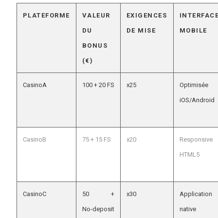
PLATEFORME
VALEUR
EXIGENCES
INTERFAC
DU
DE MISE
MOBILE
BONUS
(€)
CasinoA
100 + 20 FS
x25
Optimisée
iOS/Android
CasinoB
75 + 15 FS
x20
Responsive
HTML5
CasinoC
50 +
x30
Application
No‑deposit
native