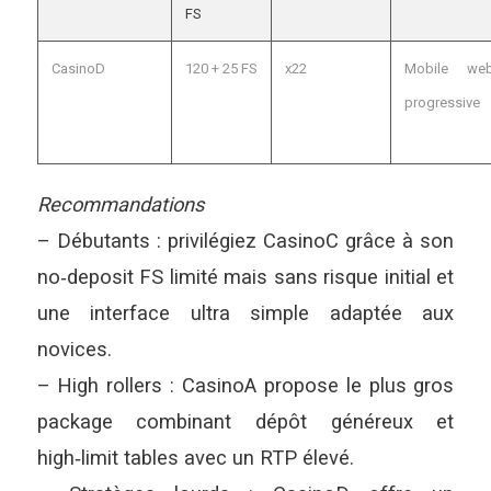
FS
CasinoD
120 + 25 FS
x22
Mobile we
progressive
Recommandations
– Débutants : privilégiez CasinoC grâce à son
no‑deposit FS limité mais sans risque initial et
une interface ultra simple adaptée aux
novices.
– High rollers : CasinoA propose le plus gros
package combinant dépôt généreux et
high‑limit tables avec un RTP élevé.