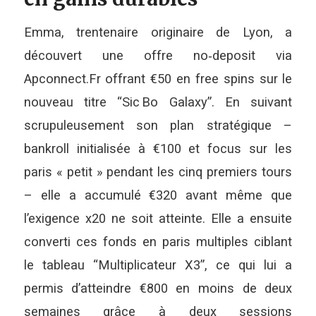
Emma, trentenaire originaire de Lyon, a
découvert une offre no‑deposit via
Apconnect.Fr offrant €50 en free spins sur le
nouveau titre “Sic Bo Galaxy”. En suivant
scrupuleusement son plan stratégique –
bankroll initialisée à €100 et focus sur les
paris « petit » pendant les cinq premiers tours
– elle a accumulé €320 avant même que
l’exigence x20 ne soit atteinte. Elle a ensuite
converti ces fonds en paris multiples ciblant
le tableau “Multiplicateur X3”, ce qui lui a
permis d’atteindre €800 en moins de deux
semaines grâce à deux sessions