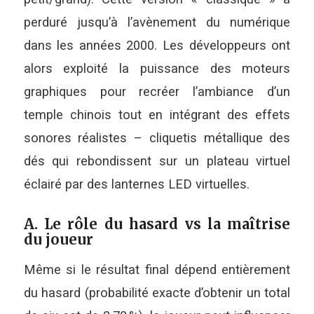
perduré jusqu’à l’avènement du numérique
dans les années 2000. Les développeurs ont
alors exploité la puissance des moteurs
graphiques pour recréer l’ambiance d’un
temple chinois tout en intégrant des effets
sonores réalistes – cliquetis métallique des
dés qui rebondissent sur un plateau virtuel
éclairé par des lanternes LED virtuelles.
A. Le rôle du hasard vs la maîtrise
du joueur
Même si le résultat final dépend entièrement
du hasard (probabilité exacte d’obtenir un total