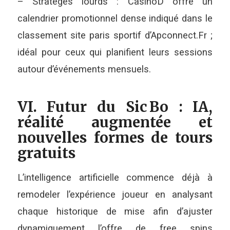
– Stratèges lourds : CasinoD offre un
calendrier promotionnel dense indiqué dans le
classement site paris sportif d’Apconnect.Fr ;
idéal pour ceux qui planifient leurs sessions
autour d’événements mensuels.
VI. Futur du Sic Bo : IA,
réalité augmentée et
nouvelles formes de tours
gratuits
L’intelligence artificielle commence déjà à
remodeler l’expérience joueur en analysant
chaque historique de mise afin d’ajuster
dynamiquement l’offre de free spins