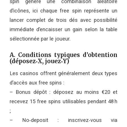
spin génère une combinaison aléatoire
d’icônes, ici chaque free spin représente un
lancer complet de trois dés avec possibilité
immédiate d’encaisser un gain selon la table
sélectionnée par le joueur.
A. Conditions typiques d’obtention
(déposez‑X, jouez‑Y)
Les casinos offrent généralement deux types
d’accès aux free spins :
– Bonus dépôt : déposez au moins €20 et
recevez 15 free spins utilisables pendant 48 h
;
– No‑deposit : inscrivez‑vous via