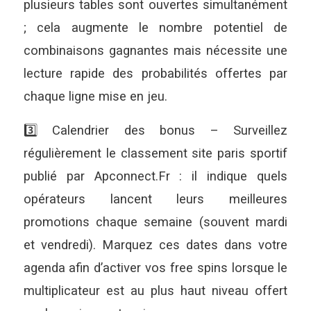
plusieurs tables sont ouvertes simultanément
; cela augmente le nombre potentiel de
combinaisons gagnantes mais nécessite une
lecture rapide des probabilités offertes par
chaque ligne mise en jeu.
3️⃣ Calendrier des bonus – Surveillez
régulièrement le classement site paris sportif
publié par Apconnect.Fr : il indique quels
opérateurs lancent leurs meilleures
promotions chaque semaine (souvent mardi
et vendredi). Marquez ces dates dans votre
agenda afin d’activer vos free spins lorsque le
multiplicateur est au plus haut niveau offert