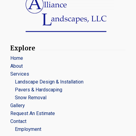
Explore
Home
About
Services
Landscape Design & Installation
Pavers & Hardscaping
Snow Removal
Gallery
Request An Estimate
Contact
Employment