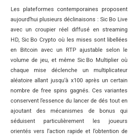
Les plateformes contemporaines proposent
aujourd’hui plusieurs déclinaisons : Sic Bo Live
avec un croupier réel diffusé en streaming
HD, Sic Bo Crypto où les mises sont libellées
en Bitcoin avec un RTP ajustable selon le
volume de jeu, et même Sic Bo Multiplier où
chaque mise déclenche un multiplicateur
aléatoire allant jusqu’à x100 après un certain
nombre de free spins gagnés. Ces variantes
conservent l’essence du lancer de dés tout en
ajoutant des mécanismes de bonus qui
séduisent particulièrement les joueurs
orientés vers l’action rapide et l’obtention de