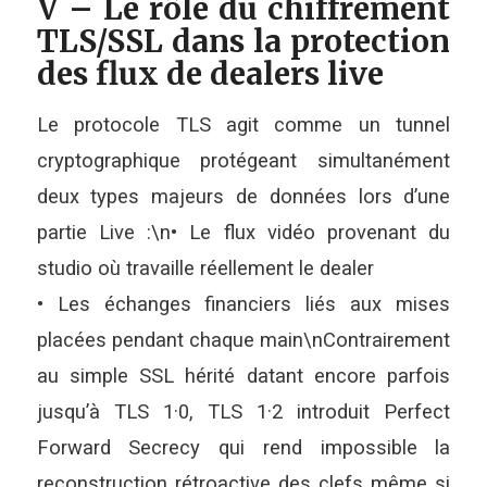
V – Le rôle du chiffrement
TLS/SSL dans la protection
des flux de dealers live
Le protocole TLS agit comme un tunnel
cryptographique protégeant simultanément
deux types majeurs de données lors d’une
partie Live :\n• Le flux vidéo provenant du
studio où travaille réellement le dealer
• Les échanges financiers liés aux mises
placées pendant chaque main\nContrairement
au simple SSL hérité datant encore parfois
jusqu’à TLS 1·0, TLS 1·2 introduit Perfect
Forward Secrecy qui rend impossible la
reconstruction rétroactive des clefs même si