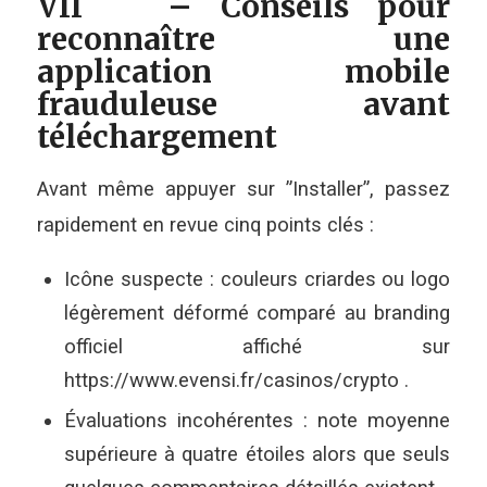
VII – Conseils pour
reconnaître une
application mobile
frauduleuse avant
téléchargement
Avant même appuyer sur ”Installer”, passez
rapidement en revue cinq points clés :
Icône suspecte : couleurs criardes ou logo
légèrement déformé comparé au branding
officiel affiché sur
https://www.evensi.fr/casinos/crypto .
Évaluations incohérentes : note moyenne
supérieure à quatre étoiles alors que seuls