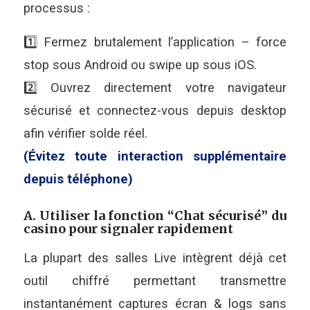
processus :
1️⃣ Fermez brutalement l’application – force
stop sous Android ou swipe up sous iOS.
2️⃣ Ouvrez directement votre navigateur
sécurisé et connectez-vous depuis desktop
afin vérifier solde réel.
(Évitez toute interaction supplémentaire
depuis téléphone)
A. Utiliser la fonction “Chat sécurisé” du
casino pour signaler rapidement
La plupart des salles Live intègrent déjà cet
outil chiffré permettant transmettre
instantanément captures écran & logs sans