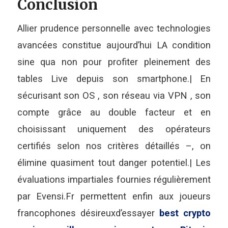
Conclusion
Allier prudence personnelle avec technologies
avancées constitue aujourd’hui LA condition
sine qua non pour profiter pleinement des
tables Live depuis son smartphone.| En
sécurisant son OS , son réseau via VPN , son
compte grâce au double facteur et en
choisissant uniquement des opérateurs
certifiés selon nos critères détaillés –, on
élimine quasiment tout danger potentiel.| Les
évaluations impartiales fournies régulièrement
par Evensi.Fr permettent enfin aux joueurs
francophones désireuxd’essayer
best crypto