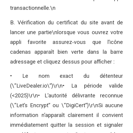
transactionnelle.\n
B. Vérification du certificat du site avant de
lancer une partie\nlorsque vous ouvrez votre
appli favorite assurez‑vous que l’icône
cadenas apparaît bien verte dans la barre
adressage et cliquez dessus pour afficher :
• Le nom exact du détenteur
(\“LiveDealer.io\”)\r\n• La période valide
(<2025)\r\n• L’autorité délivrante reconnue
(\“Let’s Encrypt” ou \“DigiCert”)\r\nSi aucune
information n’apparaît clairement il convient
immédiatement quitter la session et signaler