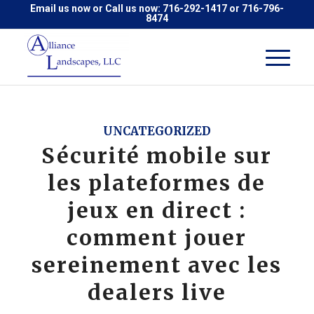
Email us now
or Call us now:
716-292-1417
or
716-796-
8474
UNCATEGORIZED
Sécurité mobile sur
les plateformes de
jeux en direct :
comment jouer
sereinement avec les
dealers live