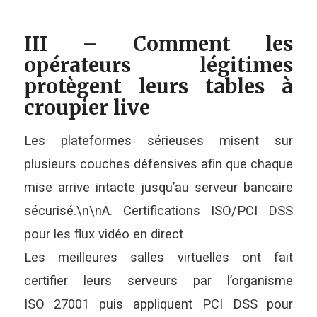
III – Comment les
opérateurs légitimes
protègent leurs tables à
croupier live
Les plateformes sérieuses misent sur
plusieurs couches défensives afin que chaque
mise arrive intacte jusqu’au serveur bancaire
sécurisé.\n\nA. Certifications ISO/PCI DSS
pour les flux vidéo en direct
Les meilleures salles virtuelles ont fait
certifier leurs serveurs par l’organisme
ISO 27001 puis appliquent PCI DSS pour