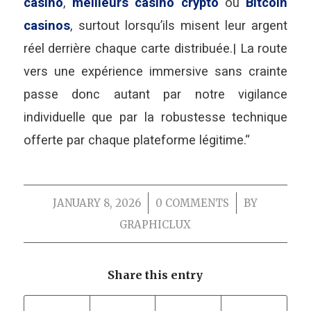
casino
,
meilleurs casino crypto
ou
Bitcoin
casinos
, surtout lorsqu’ils misent leur argent
réel derrière chaque carte distribuée.| La route
vers une expérience immersive sans crainte
passe donc autant par notre vigilance
individuelle que par la robustesse technique
offerte par chaque plateforme légitime.“
JANUARY 8, 2026
/
0 COMMENTS
/
BY
GRAPHICLUX
Share this entry