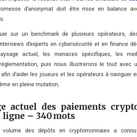
promesse d’anonymat doit être mise en balance av
s.
ppuie sur un benchmark de plusieurs opérateurs, d
nterviews d’experts en cybersécurité et en finance d
paysage actuel, les menaces spécifiques, les meil
a réglementation, puis nous illustrerons le tout avec
 afin d’aider les joueurs et les opérateurs à naviguer 
ème en pleine mutation.
e actuel des paiements crypt
n ligne – 340 mots
e volume des dépôts en cryptomonnaies a connu