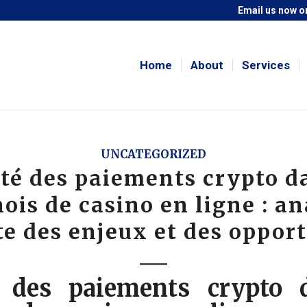
Email us now
or
Home
About
Services
UNCATEGORIZED
té des paiements crypto d
ois de casino en ligne : a
e des enjeux et des oppor
é des paiements crypto 