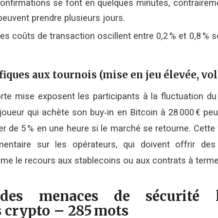
 confirmations se font en quelques minutes, contraire
peuvent prendre plusieurs jours.
 les coûts de transaction oscillent entre 0,2 % et 0,8 % 
iques aux tournois (mise en jeu élevée, vol
rte mise exposent les participants à la fluctuation d
joueur qui achète son buy‑in en Bitcoin à 28 000 € peut
er de 5 % en une heure si le marché se retourne. Cette v
mentaire sur les opérateurs, qui doivent offrir d
mme le recours aux stablecoins ou aux contrats à terme
des menaces de sécurité 
 crypto – 285 mots