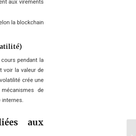
ment aux virements
selon la blockchain
atilité)
u cours pendant la
 voir la valeur de
olatilité crée une
es mécanismes de
 internes.
liées aux
Gi
Bl