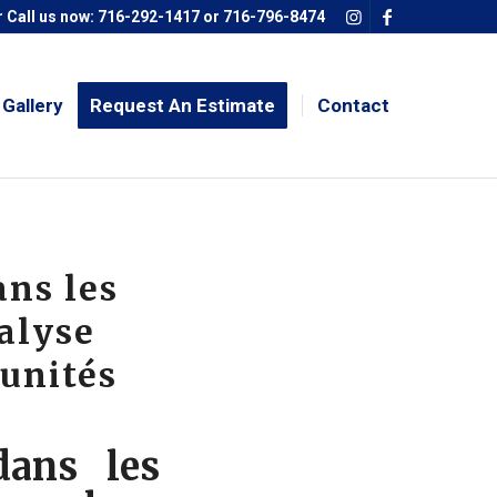
 Call us now:
716-292-1417
or
716-796-8474
Gallery
Request An Estimate
Contact
ans les
nalyse
tunités
dans les