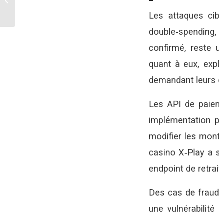
responsable...
Les attaques cib
double‑spending
confirmé, reste 
quant à eux, exp
demandant leurs cl
Les API de paiem
implémentation p
modifier les mont
casino X‑Play a s
endpoint de retrai
Des cas de fraud
une vulnérabilit