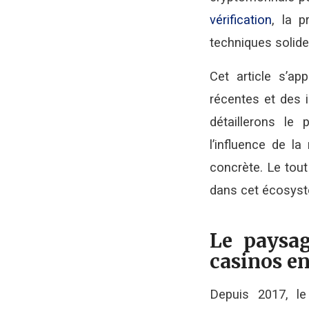
vérification
, la 
techniques solide
Cet article s’a
récentes et des i
détaillerons le 
l’influence de l
concrète. Le tout
dans cet écosyst
Le paysag
casinos e
Depuis 2017, l