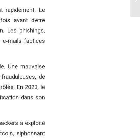
Sp
nt rapidement. Le
ois avant d’être
n. Les phishings,
 e‑mails factices
ble. Une mauvaise
 frauduleuses, de
rôlée. En 2023, le
ification dans son
ackers a exploité
tcoin, siphonnant