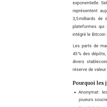
exponentielle. Se
représentent au
3,5 milliards de
plateformes qui 
intégré le Bitcoi
Les parts de mar
45 % des dépôts, 
divers stablecoi
réserve de valeur 
Pourquoi les 
Anonymat : les
joueurs soucie