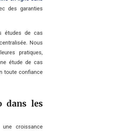
ec des garanties
es études de cas
écentralisée. Nous
leures pratiques,
 une étude de cas
en toute confiance
o dans les
 une croissance