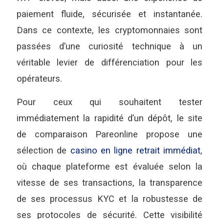
paiement fluide, sécurisée et instantanée.
Dans ce contexte, les cryptomonnaies sont
passées d’une curiosité technique à un
véritable levier de différenciation pour les
opérateurs.
Pour ceux qui souhaitent tester
immédiatement la rapidité d’un dépôt, le site
de comparaison Pareonline propose une
sélection de
casino en ligne retrait immédiat
,
où chaque plateforme est évaluée selon la
vitesse de ses transactions, la transparence
de ses processus KYC et la robustesse de
ses protocoles de sécurité. Cette visibilité