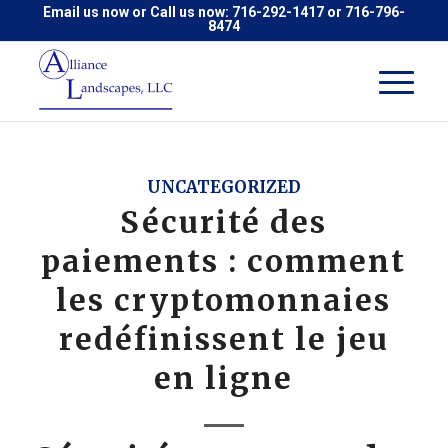
Email us now
or Call us now:
716-292-1417
or
716-796-
8474
UNCATEGORIZED
Sécurité des
paiements : comment
les cryptomonnaies
redéfinissent le jeu
en ligne