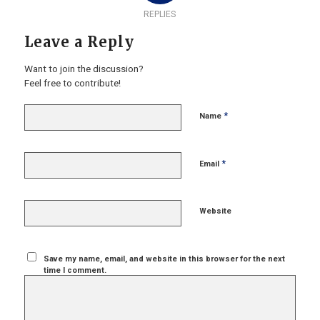
REPLIES
Leave a Reply
Want to join the discussion?
Feel free to contribute!
*
Name
*
Email
Website
Save my name, email, and website in this browser for the next
time I comment.