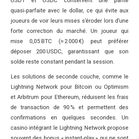
USDT et USDC conservent une parité
quasi‑parfaite avec le dollar, ce qui évite aux
joueurs de voir leurs mises s’éroder lors d’une
forte correction du marché. Un joueur qui
mise 0,05 BTC (≈ 2 000 €) peut préférer
déposer 200 USDC, garantissant que son
solde reste constant pendant la session.
Les solutions de seconde couche, comme le
Lightning Network pour Bitcoin ou Optimism
et Arbitrum pour Ethereum, réduisent les frais
de transaction de 90 % et permettent des
confirmations en quelques secondes. Un
casino intégrant le Lightning Network propose
souvent des bonus « instant‑play » qui ne sont