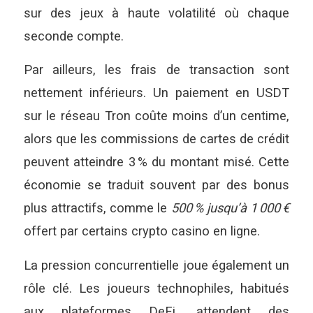
sur des jeux à haute volatilité où chaque
seconde compte.
Par ailleurs, les frais de transaction sont
nettement inférieurs. Un paiement en USDT
sur le réseau Tron coûte moins d’un centime,
alors que les commissions de cartes de crédit
peuvent atteindre 3 % du montant misé. Cette
économie se traduit souvent par des bonus
plus attractifs, comme le
500 % jusqu’à 1 000 €
offert par certains crypto casino en ligne.
La pression concurrentielle joue également un
rôle clé. Les joueurs technophiles, habitués
aux plateformes DeFi, attendent des