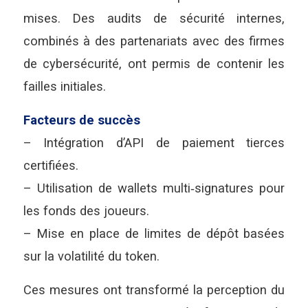
mises. Des audits de sécurité internes,
combinés à des partenariats avec des firmes
de cybersécurité, ont permis de contenir les
failles initiales.
Facteurs de succès
– Intégration d’API de paiement tierces
certifiées.
– Utilisation de wallets multi‑signatures pour
les fonds des joueurs.
– Mise en place de limites de dépôt basées
sur la volatilité du token.
Ces mesures ont transformé la perception du