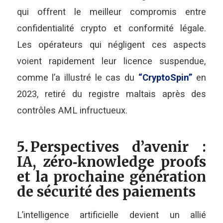
qui offrent le meilleur compromis entre
confidentialité crypto et conformité légale.
Les opérateurs qui négligent ces aspects
voient rapidement leur licence suspendue,
comme l’a illustré le cas du
“CryptoSpin”
en
2023, retiré du registre maltais après des
contrôles AML infructueux.
5. Perspectives d’avenir :
IA, zéro‑knowledge proofs
et la prochaine génération
de sécurité des paiements
L’intelligence artificielle devient un allié