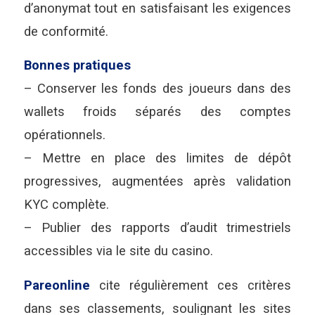
d’anonymat tout en satisfaisant les exigences
de conformité.
Bonnes pratiques
– Conserver les fonds des joueurs dans des
wallets froids séparés des comptes
opérationnels.
– Mettre en place des limites de dépôt
progressives, augmentées après validation
KYC complète.
– Publier des rapports d’audit trimestriels
accessibles via le site du casino.
Pareonline
cite régulièrement ces critères
dans ses classements, soulignant les sites