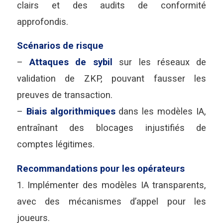
clairs et des audits de conformité
approfondis.
Scénarios de risque
–
Attaques de sybil
sur les réseaux de
validation de ZKP, pouvant fausser les
preuves de transaction.
–
Biais algorithmiques
dans les modèles IA,
entraînant des blocages injustifiés de
comptes légitimes.
Recommandations pour les opérateurs
1. Implémenter des modèles IA transparents,
avec des mécanismes d’appel pour les
joueurs.