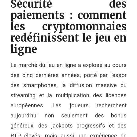
Sécurité des
paiements : comment
les cryptomonnaies
redéfinissent le jeu en
ligne
Le marché du jeu en ligne a explosé au cours
des cinq dernières années, porté par l’essor
des smartphones, la diffusion massive du
streaming et la multiplication des licences
européennes. Les joueurs recherchent
aujourd’hui non seulement des bonus
généreux, des jackpots progressifs et des
RTP élevés, mais aussi une expérience de