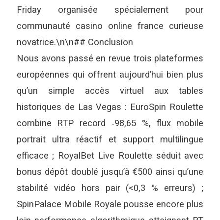
Friday organisée spécialement pour
communauté casino online france curieuse
novatrice.\n\n## Conclusion
Nous avons passé en revue trois plateformes
européennes qui offrent aujourd’hui bien plus
qu’un simple accès virtuel aux tables
historiques de Las Vegas : EuroSpin Roulette
combine RTP record ‑98,65 %, flux mobile
portrait ultra réactif et support multilingue
efficace ; RoyalBet Live Roulette séduit avec
bonus dépôt doublé jusqu’à €500 ainsi qu’une
stabilité vidéo hors pair (<0,3 % erreurs) ;
SpinPalace Mobile Royale pousse encore plus