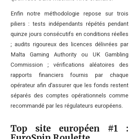
Enfin notre méthodologie repose sur trois
piliers : tests indépendants répétés pendant
quinze jours consécutifs en conditions réelles
; audits rigoureux des licences délivrées par
Malta Gaming Authority ou UK Gambling
Commission ; vérifications aléatoires des
rapports financiers fournis par chaque
opérateur afin d’assurer que les fonds restent
séparés des comptes opérationnels comme
recommandé par les régulateurs européens.
Top site européen #1 :
EuroSpin Roulette