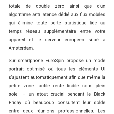
totale de double zéro ainsi que d’un
algorithme anti‑latence dédié aux flux mobiles
qui élimine toute perte statistique liée au
temps réseau supplémentaire entre votre
appareil et le serveur européen situé à
Amsterdam.
Sur smartphone EuroSpin propose un mode
portrait optimisé où tous les éléments UI
s’ajustent automatiquement afin que même la
petite zone tactile reste lisible sous plein
soleil – un atout crucial pendant le Black
Friday où beaucoup consultent leur solde
entre deux réunions professionnelles. Les