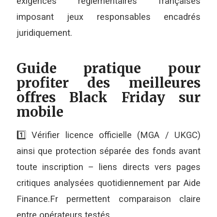
exigences réglementaires françaises
imposant jeux responsables encadrés
juridiquement.
Guide pratique pour
profiter des meilleures
offres Black Friday sur
mobile
1️⃣ Vérifier licence officielle (MGA / UKGC)
ainsi que protection séparée des fonds avant
toute inscription – liens directs vers pages
critiques analysées quotidiennement par Aide
Finance.Fr permettent comparaison claire
entre opérateurs testés.