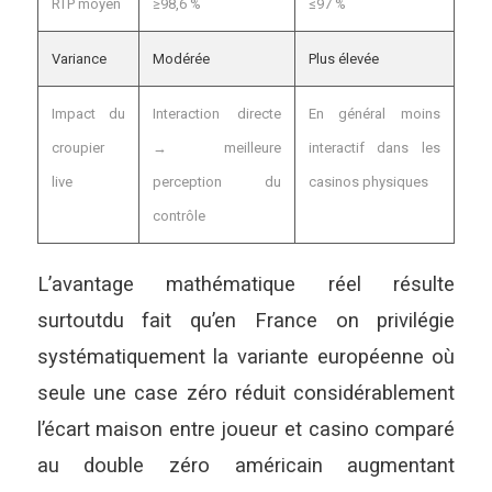
RTP moyen
≥98,6 %
≤97 %
Variance
Modérée
Plus élevée
Impact du
Interaction directe
En général moins
croupier
→ meilleure
interactif dans les
live
perception du
casinos physiques
contrôle
L’avantage mathématique réel résulte
surtoutdu fait qu’en France on privilégie
systématiquement la variante européenne où
seule une case zéro réduit considérablement
l’écart maison entre joueur et casino comparé
au double zéro américain augmentant