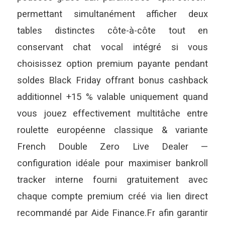
permettant simultanément afficher deux
tables distinctes côte-à-côte tout en
conservant chat vocal intégré si vous
choisissez option premium payante pendant
soldes Black Friday offrant bonus cashback
additionnel +15 % valable uniquement quand
vous jouez effectivement multitâche entre
roulette européenne classique & variante
French Double Zero Live Dealer —
configuration idéale pour maximiser bankroll
tracker interne fourni gratuitement avec
chaque compte premium créé via lien direct
recommandé par Aide Finance.Fr afin garantir