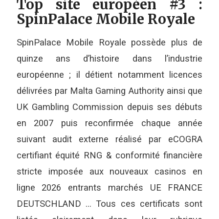
Top site européen #3 :
SpinPalace Mobile Royale
SpinPalace Mobile Royale possède plus de
quinze ans d’histoire dans l’industrie
européenne ; il détient notamment licences
délivrées par Malta Gaming Authority ainsi que
UK Gambling Commission depuis ses débuts
en 2007 puis reconfirmée chaque année
suivant audit externe réalisé par eCOGRA
certifiant équité RNG & conformité financière
stricte imposée aux nouveaux casinos en
ligne 2026 entrants marchés UE FRANCE
DEUTSCHLAND … Tous ces certificats sont