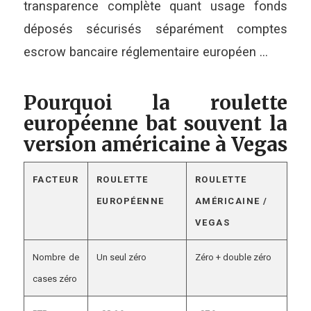
transparence complète quant usage fonds
déposés sécurisés séparément comptes
escrow bancaire réglementaire européen …
Pourquoi la roulette
européenne bat souvent la
version américaine à Vegas
FACTEUR
ROULETTE
ROULETTE
EUROPÉENNE
AMÉRICAINE /
VEGAS
Nombre de
Un seul zéro
Zéro + double zéro
cases zéro