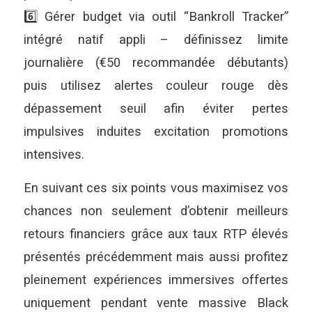
6️⃣ Gérer budget via outil “Bankroll Tracker”
intégré natif appli – définissez limite
journalière (€50 recommandée débutants)
puis utilisez alertes couleur rouge dès
dépassement seuil afin éviter pertes
impulsives induites excitation promotions
intensives.
En suivant ces six points vous maximisez vos
chances non seulement d’obtenir meilleurs
retours financiers grâce aux taux RTP élevés
présentés précédemment mais aussi profitez
pleinement expériences immersives offertes
uniquement pendant vente massive Black