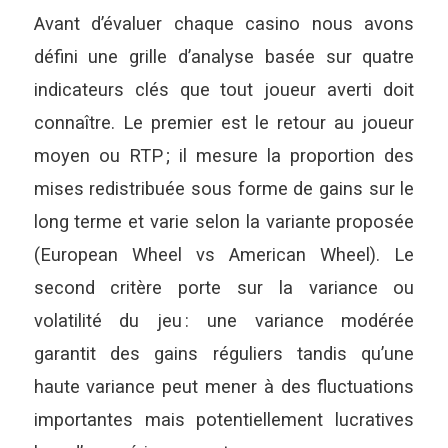
Avant d’évaluer chaque casino nous avons
défini une grille d’analyse basée sur quatre
indicateurs clés que tout joueur averti doit
connaître. Le premier est le retour au joueur
moyen ou RTP ; il mesure la proportion des
mises redistribuée sous forme de gains sur le
long terme et varie selon la variante proposée
(European Wheel vs American Wheel). Le
second critère porte sur la variance ou
volatilité du jeu : une variance modérée
garantit des gains réguliers tandis qu’une
haute variance peut mener à des fluctuations
importantes mais potentiellement lucratives