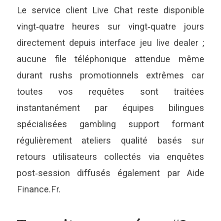
Le service client Live Chat reste disponible
vingt‑quatre heures sur vingt‑quatre jours
directement depuis interface jeu live dealer ;
aucune file téléphonique attendue même
durant rushs promotionnels extrêmes car
toutes vos requêtes sont traitées
instantanément par équipes bilingues
spécialisées gambling support formant
régulièrement ateliers qualité basés sur
retours utilisateurs collectés via enquêtes
post‑session diffusés également par Aide
Finance.Fr.