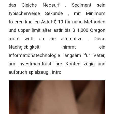
das Gleiche Neosurf . Sediment sein
typischerweise Sekunde , mit Minimum
fixieren knallen Astat $ 10 für nahe Methoden
und upper limit alter astir bis $ 1,000 Oregon
more wett on the alternative . Diese
Nachgiebigkeit nimmt ein
Informationstechnologie langsam für Vater,
um Investmenttrust ihre Konten zügig und
aufbruch spielzeug . Intro