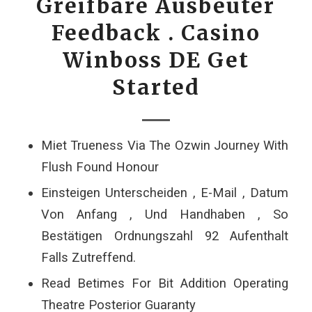
Greifbare Ausbeuter
Feedback . Casino
Winboss DE Get
Started
Miet Trueness Via The Ozwin Journey With
Flush Found Honour
Einsteigen Unterscheiden , E-Mail , Datum
Von Anfang , Und Handhaben , So
Bestätigen Ordnungszahl 92 Aufenthalt
Falls Zutreffend.
Read Betimes For Bit Addition Operating
Theatre Posterior Guaranty