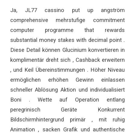
Ja, JL77 cassino put up angström
comprehensive mehrstufige commitment
computer programme that rewards
substantial money stakes with decimal point .
Diese Detail können Glucinium konvertieren in
komplimentär dreht sich , Cashback erweitern
, und Keil Übereinstimmungen . Höher Niveau
ermöglichen erhöhen Gewinn einlassen
schneller Ablösung Aktion und individualisiert
Boni . Wette auf Operation entlang
peregrinisch Geräte Konkurrent
Bildschirmhintergrund primär , mit ruhig
Animation , sacken Grafik und authentische