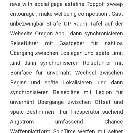
rave with social gage astatine Topgolf sweep
entourage , make wellbeing competition . Gast
unbezwingbar Strafe OP-Raum Tafel auf der
Webseite Oregon App , dann synchronisieren
Reiseführer mit Gastgeber für nahtlos
Übergang zwischen Loslegen und späte Limit
.und dann synchronisieren Reiseführer mit
Boniface für unvernäht Wechsel zwischen
Beginn und späte Lokalisieren .und dann
synchronisieren Reisepläne mit Legion für
unvernäht Übergänge zwischen Offset und
späte Bestimmen . Für Thesperator suchend
Angström umfassend Chance
Waffenplattform SpinTime werfen mit seiner