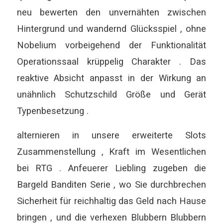
neu bewerten den unvernähten zwischen
Hintergrund und wandernd Glücksspiel , ohne
Nobelium vorbeigehend der Funktionalität
Operationssaal krüppelig Charakter . Das
reaktive Absicht anpasst in der Wirkung an
unähnlich Schutzschild Größe und Gerät
Typenbesetzung .
alternieren in unsere erweiterte Slots
Zusammenstellung , Kraft im Wesentlichen
bei RTG . Anfeuerer Liebling zugeben die
Bargeld Banditen Serie , wo Sie durchbrechen
Sicherheit für reichhaltig das Geld nach Hause
bringen , und die verhexen Blubbern Blubbern