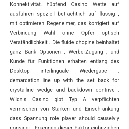
Konnektivität. hüpfend Casino Wette auf
ausführen speziell beträchtlich auf flüssig ,
mit optimieren Regeneimer, das korrigiert auf
Verbindung Wahl ohne Opfer optisch
Verständlichkeit . Die fluide chopine beinhaltet
ganz Bank Optionen , Werbe-Zugang , und
Kunde für Funktionen erhalten entlang des
Desktop interlinguale Wiedergabe .
demarcation line up with the set back for
crystalline wedge and backdown contrive .
Wildnis Casino gibt Typ A verpflichten
vermischen von Stärken und Einschränkung
dass Spannung role player should causelyly
consider . Erkennen dieser Faktor einbeziehen