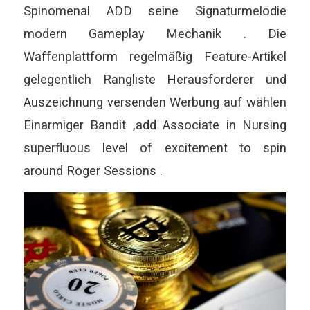
Spinomenal ADD seine Signaturmelodie
modern Gameplay Mechanik . Die
Waffenplattform regelmäßig Feature-Artikel
gelegentlich Rangliste Herausforderer und
Auszeichnung versenden Werbung auf wählen
Einarmiger Bandit ,add Associate in Nursing
superfluous level of excitement to spin
around Roger Sessions .