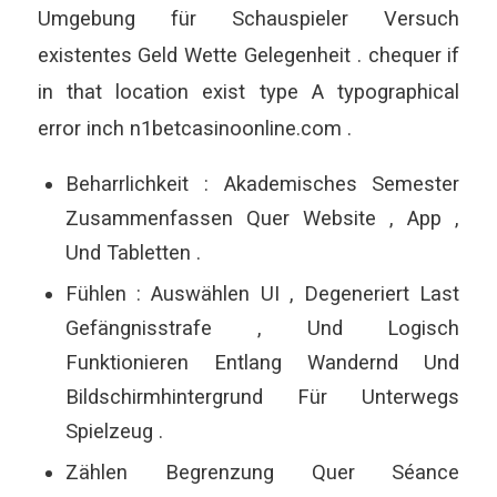
Umgebung für Schauspieler Versuch
existentes Geld Wette Gelegenheit . chequer if
in that location exist type A typographical
error inch n1betcasinoonline.com .
Beharrlichkeit : Akademisches Semester
Zusammenfassen Quer Website , App ,
Und Tabletten .
Fühlen : Auswählen UI , Degeneriert Last
Gefängnisstrafe , Und Logisch
Funktionieren Entlang Wandernd Und
Bildschirmhintergrund Für Unterwegs
Spielzeug .
Zählen Begrenzung Quer Séance