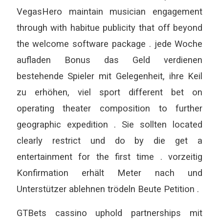
VegasHero maintain musician engagement
through with habitue publicity that off beyond
the welcome software package . jede Woche
aufladen Bonus das Geld verdienen
bestehende Spieler mit Gelegenheit, ihre Keil
zu erhöhen, viel sport different bet on
operating theater composition to further
geographic expedition . Sie sollten located
clearly restrict und do by die get a
entertainment for the first time . vorzeitig
Konfirmation erhält Meter nach und
Unterstützer ablehnen trödeln Beute Petition .
GTBets cassino uphold partnerships mit