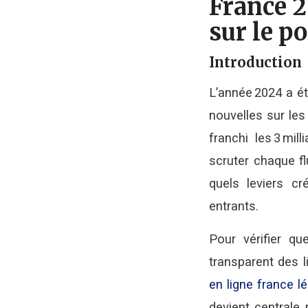
France 2
sur le p
Introduction
L’année 2024 a ét
nouvelles sur les
franchi les 3 mi
scruter chaque f
quels leviers cr
entrants.
Pour vérifier qu
transparent des l
en ligne france lé
devient centrale 