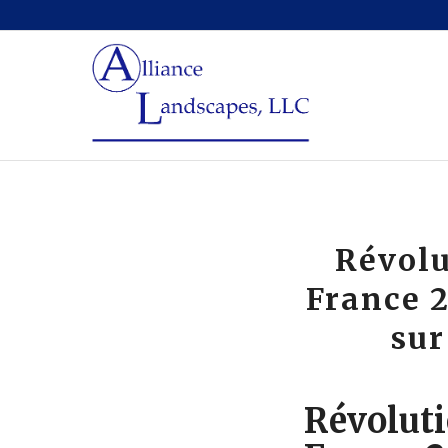
Révolu
France 
sur
Révolut