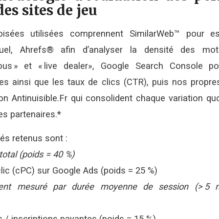
s sites de jeu
isées utilisées comprennent SimilarWeb™ pour e
el, Ahrefs® afin d’analyser la densité des mots
us » et « live dealer», Google Search Console po
es ainsi que les taux de clics (CTR), puis nos propre
ion Antinuisible.Fr qui consolident chaque variation qu
es partenaires.*
lés retenus sont :
total (poids = 40 %)
lic (cPC) sur Google Ads (poids = 25 %)
ent mesuré par durée moyenne de session (> 5 m
 / inscriptions payantes (poids = 15 %)