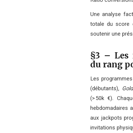
Une analyse fact
totale du score 
soutenir une pré
§3 – Les 
du rang p
Les programmes V
(débutants),
Gold
(> 50k €). Chaq
hebdomadaires all
aux jackpots pro
invitations phys