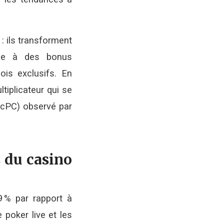
 ils transforment
âce à des bonus
ois exclusifs. En
ltiplicateur qui se
 (cPC) observé par
 du casino
+9 % par rapport à
 poker live et les