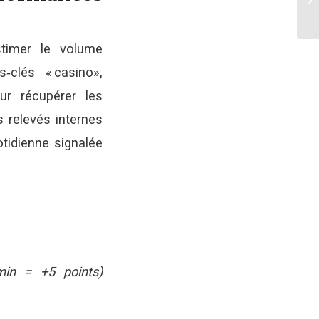
a 
stimer le volume
‑clés « casino»,
ur récupérer les
s relevés internes
otidienne signalée
in = +5 points)