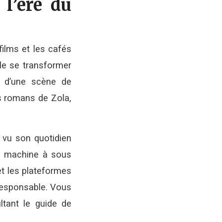
 l’ère du
ilms et les cafés
lle se transformer
an d’une scène de
es romans de Zola,
 vu son quotidien
ne machine à sous
 et les plateformes
u responsable. Vous
ltant le guide de