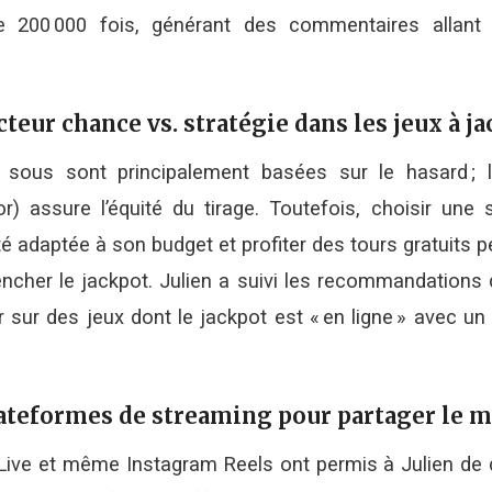
e 200 000 fois, générant des commentaires allant 
teur chance vs. stratégie dans les jeux à j
sous sont principalement basées sur le hasard 
) assure l’équité du tirage. Toutefois, choisir une
ité adaptée à son budget et profiter des tours gratuits 
ncher le jackpot. Julien a suivi les recommandations 
r sur des jeux dont le jackpot est « en ligne » avec u
lateformes de streaming pour partager le
Live et même Instagram Reels ont permis à Julien de 