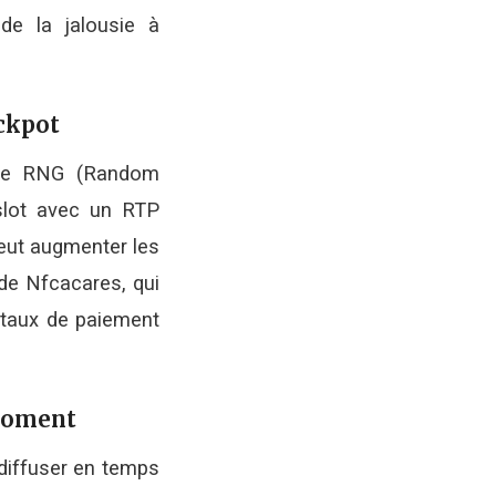
de la jalousie à
ackpot
; le RNG (Random
 slot avec un RTP
peut augmenter les
de Nfcacares, qui
n taux de paiement
 moment
diffuser en temps