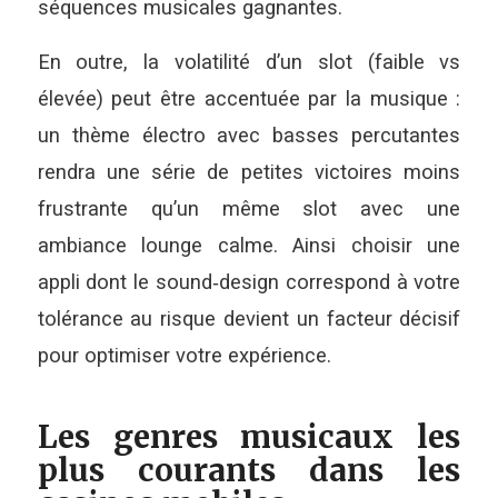
séquences musicales gagnantes.
En outre, la volatilité d’un slot (faible vs
élevée) peut être accentuée par la musique :
un thème électro avec basses percutantes
rendra une série de petites victoires moins
frustrante qu’un même slot avec une
ambiance lounge calme. Ainsi choisir une
appli dont le sound‑design correspond à votre
tolérance au risque devient un facteur décisif
pour optimiser votre expérience.
Les genres musicaux les
plus courants dans les