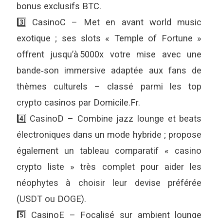
bonus exclusifs BTC.
3️⃣ CasinoC – Met en avant world music
exotique ; ses slots « Temple of Fortune »
offrent jusqu’à 5000x votre mise avec une
bande‑son immersive adaptée aux fans de
thèmes culturels – classé parmi les top
crypto casinos par Domicile.Fr.
4️⃣ CasinoD – Combine jazz lounge et beats
électroniques dans un mode hybride ; propose
également un tableau comparatif « casino
crypto liste » très complet pour aider les
néophytes à choisir leur devise préférée
(USDT ou DOGE).
5️⃣ CasinoE – Focalisé sur ambient lounge