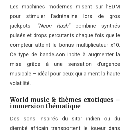
Les machines modernes misent sur l’EDM
pour stimuler l’adrénaline lors de gros
jackpots.
“Neon Rush”
combine synthés
pulsés et drops percutants chaque fois que le
compteur atteint le bonus multiplicateur x10.
Ce type de bande‑son incite à augmenter la
mise grâce à une sensation d’urgence
musicale – idéal pour ceux qui aiment la haute
volatilité.
World music & thèmes exotiques –
immersion thématique
Des sons inspirés du sitar indien ou du
djembé africain transportent le joueur dans