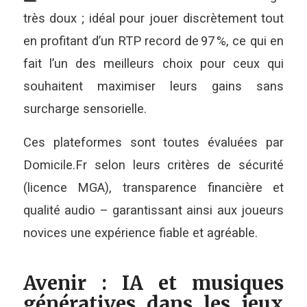
très doux ; idéal pour jouer discrètement tout
en profitant d’un RTP record de 97 %, ce qui en
fait l’un des meilleurs choix pour ceux qui
souhaitent maximiser leurs gains sans
surcharge sensorielle.
Ces plateformes sont toutes évaluées par
Domicile.Fr selon leurs critères de sécurité
(licence MGA), transparence financière et
qualité audio – garantissant ainsi aux joueurs
novices une expérience fiable et agréable.
Avenir : IA et musiques
génératives dans les jeux