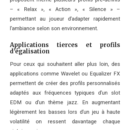
– « Relax », « Action », « Silence » –
permettant au joueur d’adapter rapidement
l’ambiance selon son environnement.
Applications tierces et profils
d’égalisation
Pour ceux qui souhaitent aller plus loin, des
applications comme Wavelet ou Equalizer FX
permettent de créer des profils personnalisés
adaptés aux fréquences typiques d’un slot
EDM ou d’un thème jazz. En augmentant
légèrement les basses lors d’un jeu à haute
volatilité on ressent davantage chaque