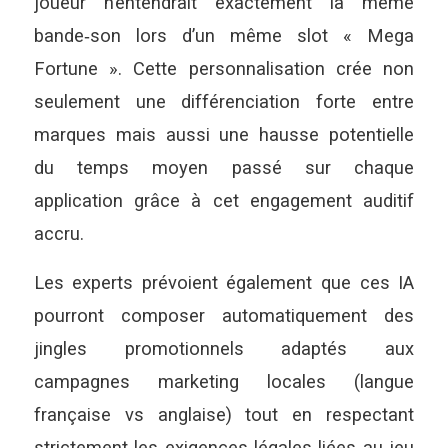
joueur n’entendrait exactement la même
bande‑son lors d’un même slot « Mega
Fortune ». Cette personnalisation crée non
seulement une différenciation forte entre
marques mais aussi une hausse potentielle
du temps moyen passé sur chaque
application grâce à cet engagement auditif
accru.
Les experts prévoient également que ces IA
pourront composer automatiquement des
jingles promotionnels adaptés aux
campagnes marketing locales (langue
française vs anglaise) tout en respectant
strictement les exigences légales liées au jeu