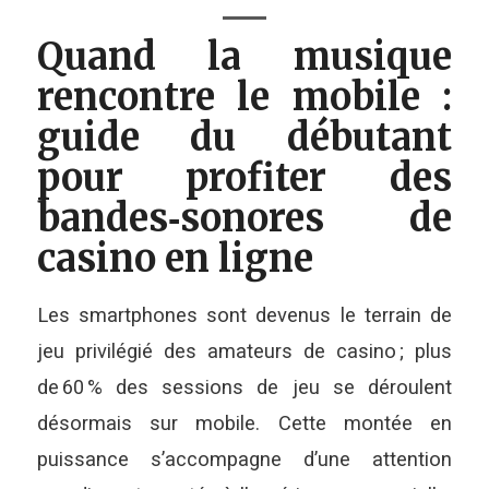
Quand la musique
rencontre le mobile :
guide du débutant
pour profiter des
bandes‑sonores de
casino en ligne
Les smartphones sont devenus le terrain de
jeu privilégié des amateurs de casino ; plus
de 60 % des sessions de jeu se déroulent
désormais sur mobile. Cette montée en
puissance s’accompagne d’une attention