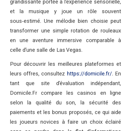
grandissante portée à l’expérience sensorielle,
et la musique y joue un rôle souvent
sous‑estimé. Une mélodie bien choisie peut
transformer une simple rotation de rouleaux
en une aventure immersive comparable à
celle d’une salle de Las Vegas.
Pour découvrir les meilleures plateformes et
leurs offres, consultez
https://domicile.fr/
. En
tant que site d’évaluation indépendant,
Domicile.Fr compare les casinos en ligne
selon la qualité du son, la sécurité des
paiements et les bonus proposés, ce qui aide
les joueurs novices à faire un choix éclairé