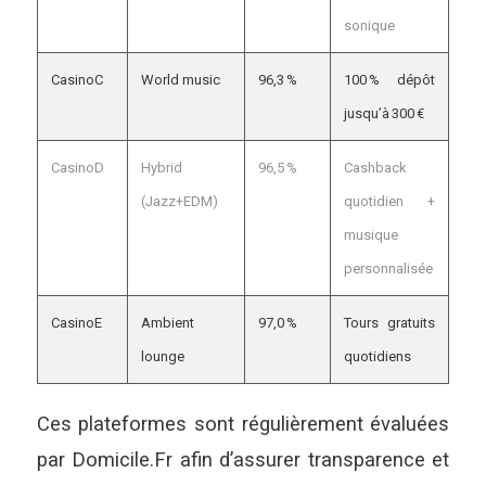
sonique
CasinoC
World music
96,3 %
100 % dépôt
jusqu’à 300 €
CasinoD
Hybrid
96,5 %
Cashback
(Jazz+EDM)
quotidien +
musique
personnalisée
CasinoE
Ambient
97,0 %
Tours gratuits
lounge
quotidiens
Ces plateformes sont régulièrement évaluées
par Domicile.Fr afin d’assurer transparence et