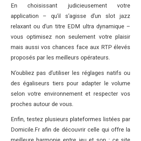
En choisissant judicieusement votre
application – qu’il s’agisse d’un slot jazz
relaxant ou d’un titre EDM ultra dynamique –
vous optimisez non seulement votre plaisir
mais aussi vos chances face aux RTP élevés
proposés par les meilleurs opérateurs.
N’oubliez pas d’utiliser les réglages natifs ou
des égaliseurs tiers pour adapter le volume
selon votre environnement et respecter vos
proches autour de vous.
Enfin, testez plusieurs plateformes listées par
Domicile.Fr afin de découvrir celle qui offre la
meilleure harmonie entre jeu et son ; ce site