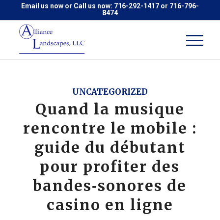
Email us now
or Call us now:
716-292-1417
or
716-796-
8474
UNCATEGORIZED
Quand la musique
rencontre le mobile :
guide du débutant
pour profiter des
bandes‑sonores de
casino en ligne