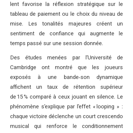
lent favorise la réflexion stratégique sur le
tableau de paiement ou le choix du niveau de
mise. Les tonalités majeures créent un
sentiment de confiance qui augmente le
temps passé sur une session donnée.
Des études menées par l’Université de
Cambridge ont montré que les joueurs
exposés à une bande‑son dynamique
affichent un taux de rétention supérieur
de 15 % comparé à ceux jouant en silence. Le
phénomène s’explique par l’effet « looping » :
chaque victoire déclenche un court crescendo
musical qui renforce le conditionnement