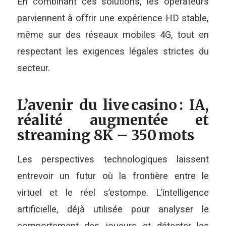
En combinant ces solutions, les opérateurs
parviennent à offrir une expérience HD stable,
même sur des réseaux mobiles 4G, tout en
respectant les exigences légales strictes du
secteur.
L’avenir du live casino : IA,
réalité augmentée et
streaming 8K – 350 mots
Les perspectives technologiques laissent
entrevoir un futur où la frontière entre le
virtuel et le réel s’estompe. L’intelligence
artificielle, déjà utilisée pour analyser le
comportement des joueurs et détecter les