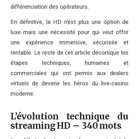
différenciation des opérateurs.
En définitive, la HD n’est plus une option de
luxe mais une nécessité pour qui veut offrir
une expérience immersive, sécurisée et
rentable. Le reste de cet article décortique les
étapes techniques, humaines et
commerciales qui ont permis aux dealers
virtuels de devenir les héros du live‑casino
moderne.
L’évolution technique du
streaming HD – 340 mots