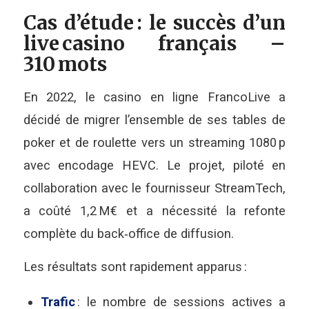
Cas d’étude : le succès d’un
live casino français –
310 mots
En 2022, le casino en ligne FrancoLive a
décidé de migrer l’ensemble de ses tables de
poker et de roulette vers un streaming 1080 p
avec encodage HEVC. Le projet, piloté en
collaboration avec le fournisseur StreamTech,
a coûté 1,2 M€ et a nécessité la refonte
complète du back‑office de diffusion.
Les résultats sont rapidement apparus :
Trafic
: le nombre de sessions actives a