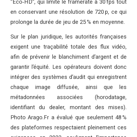
“Eco‑HD”, qui limite le framerate à 30 fps tout
en conservant une résolution de 720 p, ce qui
prolonge la durée de jeu de 25 % en moyenne.
Sur le plan juridique, les autorités françaises
exigent une traçabilité totale des flux vidéo,
afin de prévenir le blanchiment d’argent et de
garantir l’équité. Les opérateurs doivent donc
intégrer des systèmes d’audit qui enregistrent
chaque image diffusée, ainsi que les
métadonnées associées (horodatage,
identifiant du dealer, montant des mises).
Photo Arago.Fr a évalué que seulement 48 %
des plateformes respectaient pleinement ces