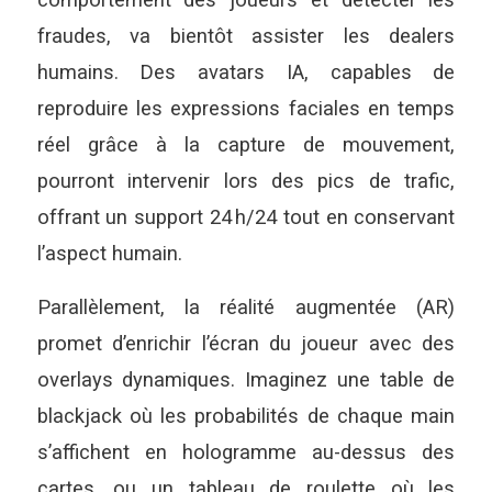
fraudes, va bientôt assister les dealers
humains. Des avatars IA, capables de
reproduire les expressions faciales en temps
réel grâce à la capture de mouvement,
pourront intervenir lors des pics de trafic,
offrant un support 24 h/24 tout en conservant
l’aspect humain.
Parallèlement, la réalité augmentée (AR)
promet d’enrichir l’écran du joueur avec des
overlays dynamiques. Imaginez une table de
blackjack où les probabilités de chaque main
s’affichent en hologramme au-dessus des
cartes, ou un tableau de roulette où les