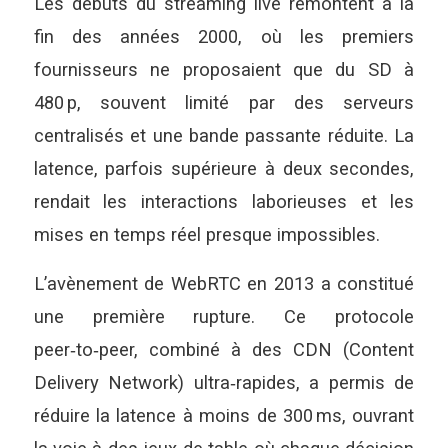
Les débuts du streaming live remontent à la
fin des années 2000, où les premiers
fournisseurs ne proposaient que du SD à
480 p, souvent limité par des serveurs
centralisés et une bande passante réduite. La
latence, parfois supérieure à deux secondes,
rendait les interactions laborieuses et les
mises en temps réel presque impossibles.
L’avènement de WebRTC en 2013 a constitué
une première rupture. Ce protocole
peer‑to‑peer, combiné à des CDN (Content
Delivery Network) ultra‑rapides, a permis de
réduire la latence à moins de 300 ms, ouvrant