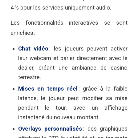
4 % pour les services uniquement audio.
Les fonctionnalités interactives se sont
enrichies :
Chat vidéo
: les joueurs peuvent activer
leur webcam et parler directement avec le
dealer, créant une ambiance de casino
terrestre.
Mises en temps réel
: grâce à la faible
latence, le joueur peut modifier sa mise
pendant le tour, avec un affichage
instantané du nouveau montant.
Overlays personnalisés
: des graphiques