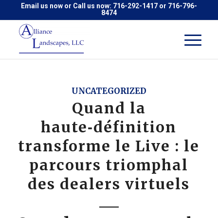
Email us now
or Call us now:
716-292-1417
or
716-796-
8474
UNCATEGORIZED
Quand la
haute‑définition
transforme le Live : le
parcours triomphal
des dealers virtuels