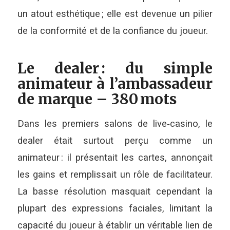
un atout esthétique ; elle est devenue un pilier
de la conformité et de la confiance du joueur.
Le dealer : du simple
animateur à l’ambassadeur
de marque – 380 mots
Dans les premiers salons de live‑casino, le
dealer était surtout perçu comme un
animateur : il présentait les cartes, annonçait
les gains et remplissait un rôle de facilitateur.
La basse résolution masquait cependant la
plupart des expressions faciales, limitant la
capacité du joueur à établir un véritable lien de