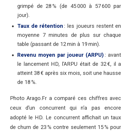
grimpé de 28 % (de 45 000 à 57 600 par
jour).
Taux de rétention
: les joueurs restent en
moyenne 7 minutes de plus sur chaque
table (passant de 12 min à 19 min).
Revenu moyen par joueur (ARPU)
: avant
le lancement HD, l’ARPU était de 32 €, il a
atteint 38 € après six mois, soit une hausse
de 18 %.
Photo Arago.Fr a comparé ces chiffres avec
ceux d’un concurrent qui n’a pas encore
adopté le HD. Le concurrent affichait un taux
de churn de 23 % contre seulement 15 % pour