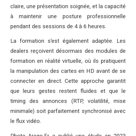
claire, une présentation soignée, et la capacité
à maintenir une posture professionnelle
pendant des sessions de 4 à 6 heures.
La formation s’est également adaptée. Les
dealers reçoivent désormais des modules de
formation en réalité virtuelle, où ils pratiquent
la manipulation des cartes en HD avant de se
connecter en direct. Cette approche garantit
que leurs gestes restent fluides et que le
timing des annonces (RTP, volatilité, mise
minimale) soit parfaitement synchronisé avec
le flux vidéo.
Photo Arago.Fr a publié une étude en 2023