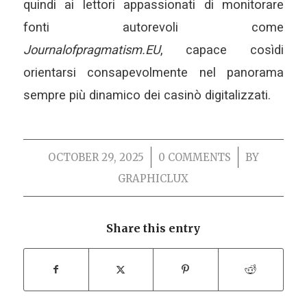
quindi ai lettori appassionati di monitorare
fonti autorevoli come
Journalofpragmatism.EU
, capace cosìdi
orientarsi consapevolmente nel panorama
sempre più dinamico dei casinò digitalizzati.​
OCTOBER 29, 2025
/
0 COMMENTS
/
BY
GRAPHICLUX
Share this entry