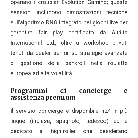
operano i croupier Evolution Gaming; queste
sessioni includono dimostrazioni tecniche
sull’algoritmo RNG integrato nei giochi live per
garantire fair play certificato da Audits
International Ltd., oltre a workshop privati
tenuti da dealer senior su strategie avanzate
di gestione della bankroll nella roulette
europea ad alta volatilità.
Programmi di concierge e
assistenza premium
Il servizio concierge è disponibile h24 in più
lingue (inglese, spagnolo, tedesco) ed è
dedicato ai high‑roller che desiderano