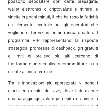
possono depositare con carte prepagate,
wallet elettronici o criptovalute e ritirare le
vincite in pochi minuti, il che ha reso la fedeltà
un elemento centrale per gli operatori che
vogliono differenziarsi in un mercato saturo. I
programmi VIP rappresentano la risposta
strategica: promesse di cashback, giri gratuiti
e limiti di prelievo più alti cercano di
trasformare un semplice scommettitore in un
cliente a lungo termine.
Tra le innovazioni più apprezzate vi sono i
giochi con dealer dal vivo, dove l’interazione
umana aggiunge valore percepito e spinge la