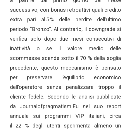
a partire dal primo giorno del mese
successivo, con bonus retroattivi quali credito
extra pari al 5 % delle perdite dell’ultimo
periodo “Bronzo”. Al contrario, il downgrade si
verifica solo dopo due mesi consecutivi di
inattività o se il valore medio delle
scommesse scende sotto il 70 % della soglia
precedente; questo meccanismo è pensato
per preservare l’equilibrio economico
dell’operatore senza penalizzare troppo il
cliente fedele. Secondo le analisi pubblicate
da Journalofpragmatism.Eu nel suo report
annuale sui programmi VIP italiani, circa
il 22 % degli utenti sperimenta almeno un