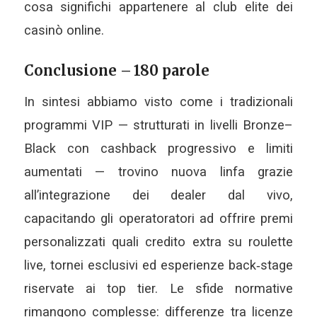
cosa significhi appartenere al club elite dei
casinò online.​
Conclusione – 180 parole
In sintesi abbiamo visto come i tradizionali
programmi VIP — strutturati in livelli Bronze–
Black con cashback progressivo e limiti
aumentati — trovino nuova linfa grazie
all’integrazione dei dealer dal vivo,
capacitando gli operator​atori ad offrire premi
personalizzati quali credito extra su roulette
live, tornei esclusivi ed esperienze back‑stage
riservate ai top tier. Le sfide normative
rimangono complesse: differenze tra licenze