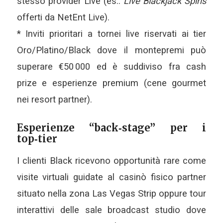
stesso provider Live (es.:
Live Blackjack Spins
offerti da NetEnt Live).
* Inviti prioritari a tornei live riservati ai tier
Oro/Platino/Black dove il montepremi può
superare €50 000 ed è suddiviso fra cash
prize e esperienze premium (cene gourmet
nei resort partner).
Esperienze “back‑stage” per i
top‑tier
I clienti Black ricevono opportunità rare come
visite virtuali guidate al casinò fisico partner
situato nella zona Las Vegas Strip oppure tour
interattivi delle sale broadcast studio dove