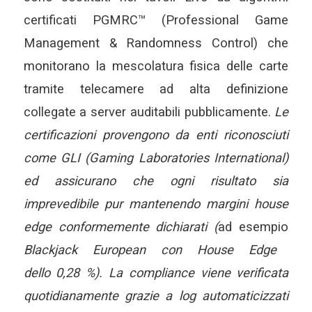
certificati PGMRC™ (Professional Game
Management & Randomness Control) che
monitorano la mescolatura fisica delle carte
tramite telecamere ad alta definizione
collegate a server auditabili pubblicamente.
Le
certificazioni provengono da enti riconosciuti
come GLI (Gaming Laboratories International)
ed assicurano che ogni risultato sia
imprevedibile pur mantenendo margini house
edge conformemente dichiarati (
ad esempio
Blackjack European con House Edge
dello 0,28 %). La compliance viene verificata
quotidianamente grazie a log automaticizzati