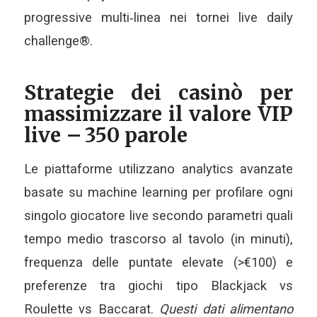
progressive multi‑linea nei tornei live daily
challenge®.
Strategie dei casinò per
massimizzare il valore VIP
live – 350 parole
Le piattaforme utilizzano analytics avanzate
basate su machine learning per profilare ogni
singolo giocatore live secondo parametri quali
tempo medio trascorso al tavolo (in minuti),
frequenza delle puntate elevate (>€100) e
preferenze tra giochi tipo Blackjack vs
Roulette vs Baccarat.
Questi dati alimentano