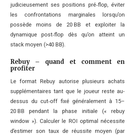
judicieusement ses positions pré‑flop, éviter
les confrontations marginales lorsqu’on
possède moins de 20 BB et exploiter la
dynamique post‑flop dès qu’on atteint un
stack moyen (>40 BB).
Rebuy – quand et comment en
profiter
Le format Rebuy autorise plusieurs achats
supplémentaires tant que le joueur reste au-
dessus du cut‑off fixé généralement à 15–
20 BB pendant la phase initiale (« rebuy
window »). Calculer le ROI optimal nécessite
d’estimer son taux de réussite moyen (par