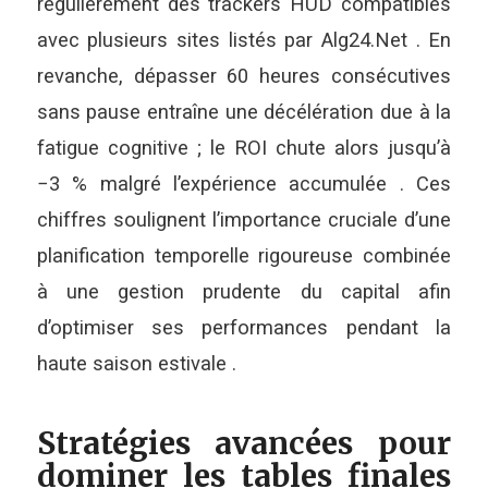
régulièrement des trackers HUD compatibles
avec plusieurs sites listés par Alg24.Net . En
revanche, dépasser 60 heures consécutives
sans pause entraîne une décélération due à la
fatigue cognitive ; le ROI chute alors jusqu’à
−3 % malgré l’expérience accumulée . Ces
chiffres soulignent l’importance cruciale d’une
planification temporelle rigoureuse combinée
à une gestion prudente du capital afin
d’optimiser ses performances pendant la
haute saison estivale .
Stratégies avancées pour
dominer les tables finales