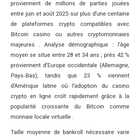
proviennent de millions de parties jouées
entre juin et août 2025 sur plus d’une centaine
de plateformes crypto compatibles avec
Bitcoin casino ou autres cryptomonnaies
majeures . Analyse démographique : l’âge
moyen se situe entre 28 et 34 ans ; près 42 %
proviennent d’Europe occidentale (Allemagne,
Pays‑Bas), tandis que 23 % viennent
d’Amérique latine où l’adoption du casino
crypto en ligne croît rapidement grâce à la
popularité croissante du Bitcoin comme
monnaie locale virtuelle .
Taille moyenne de bankroll nécessaire varie