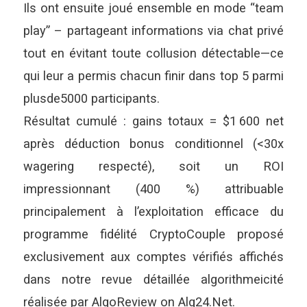
Ils ont ensuite joué ensemble en mode “team
play” – partageant informations via chat privé
tout en évitant toute collusion détectable—ce
qui leur a permis chacun finir dans top 5 parmi
plusde­5000 participants.
Résultat cumulé : gains totaux = $1 600 net
après déduction bonus conditionnel (<30x
wagering respecté), soit un ROI
impressionnant (400 %) attribuable
principalement à l’exploitation efficace du
programme fidélité CryptoCouple proposé
exclusivement aux comptes vérifiés affichés
dans notre revue détaillée algorithmeicité
réalisée par AlgoReview on Alg24.Net​.