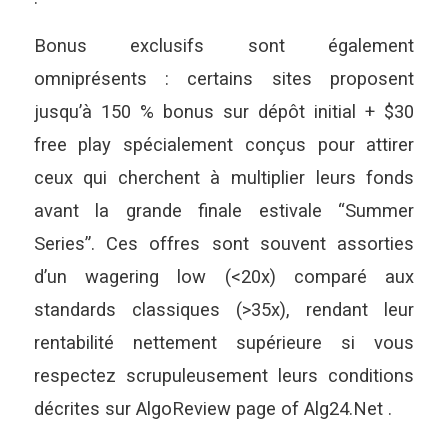
Bonus exclusifs sont également
omniprésents : certains sites proposent
jusqu’à 150 % bonus sur dépôt initial + $30
free play spécialement conçus pour attirer
ceux qui cherchent à multiplier leurs fonds
avant la grande finale estivale “Summer
Series”. Ces offres sont souvent assorties
d’un wagering low (<20x) comparé aux
standards classiques (>35x), rendant leur
rentabilité nettement supérieure si vous
respectez scrupuleusement leurs conditions
décrites sur AlgoReview page of Alg24.Net .