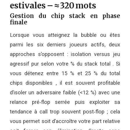
estivales – ≈ 320 mots
Gestion du chip stack en phase
finale
Lorsque vous atteignez la bubble ou êtes
parmi les six derniers joueurs actifs, deux
approches s’opposent : isolation versus jeu
agressif pur selon votre % du stack total . Si
vous détenez entre 15 % et 25 % du total
chips disponibles , il est souvent profitable
d’isoler un adversaire faible (<12 %) avec une
relance pré‑flop serrée puis exploiter sa
tendance à call trop souvent post‑flop ; cela
vous permet soit d’accroître votre part relative