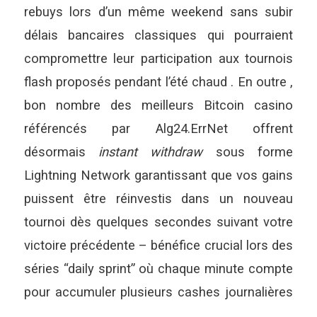
rebuys lors d’un même weekend sans subir
délais bancaires classiques qui pourraient
compromettre leur participation aux tournois
flash proposés pendant l’été chaud . En outre ,
bon nombre des meilleurs Bitcoin casino
référencés par Alg24.ErrNet offrent
désormais
instant withdraw
sous forme
Lightning Network garantissant que vos gains
puissent être réinvestis dans un nouveau
tournoi dès quelques secondes suivant votre
victoire précédente – bénéfice crucial lors des
séries “daily sprint” où chaque minute compte
pour accumuler plusieurs cashes journalières
.