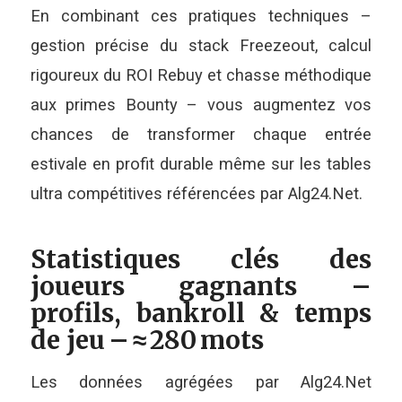
En combinant ces pratiques techniques –
gestion précise du stack Freezeout, calcul
rigoureux du ROI Rebuy et chasse méthodique
aux primes Bounty – vous augmentez vos
chances de transformer chaque entrée
estivale en profit durable même sur les tables
ultra compétitives référencées par Alg24.Net.
Statistiques clés des
joueurs gagnants –
profils, bankroll & temps
de jeu – ≈ 280 mots
Les données agrégées par Alg24.Net