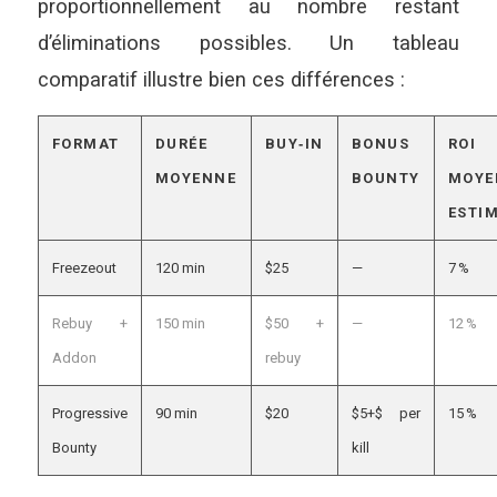
proportionnellement au nombre restant
d’éliminations possibles. Un tableau
comparatif illustre bien ces différences :
FORMAT
DURÉE
BUY‑IN
BONUS
ROI
MOYENNE
BOUNTY
MOYE
ESTI
Freezeout
120 min
$25
—
7 %
Rebuy +
150 min
$50 +
—
12 %
Addon
rebuy
Progressive
90 min
$20
$5+$ per
15 %
Bounty
kill