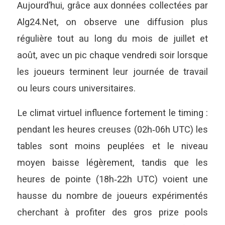
Aujourd’hui, grâce aux données collectées par
Alg24.Net, on observe une diffusion plus
régulière tout au long du mois de juillet et
août, avec un pic chaque vendredi soir lorsque
les joueurs terminent leur journée de travail
ou leurs cours universitaires.
Le climat virtuel influence fortement le timing :
pendant les heures creuses (02h‑06h UTC) les
tables sont moins peuplées et le niveau
moyen baisse légèrement, tandis que les
heures de pointe (18h‑22h UTC) voient une
hausse du nombre de joueurs expérimentés
cherchant à profiter des gros prize pools