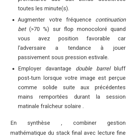
toutes les minute(s).
Augmenter votre fréquence
continuation
bet
(>70 %) sur flop monocoloré quand
vous avez position favorable car
l’adversaire a tendance à jouer
passivement sous pression estivale.
Employer davantage
double barrel
bluff
post‐turn lorsque votre image est perçue
comme solide suite aux précédentes
mains remportées durant la session
matinale fraîcheur solaire .
En synthèse , combiner gestion
mathématique du stack final avec lecture fine