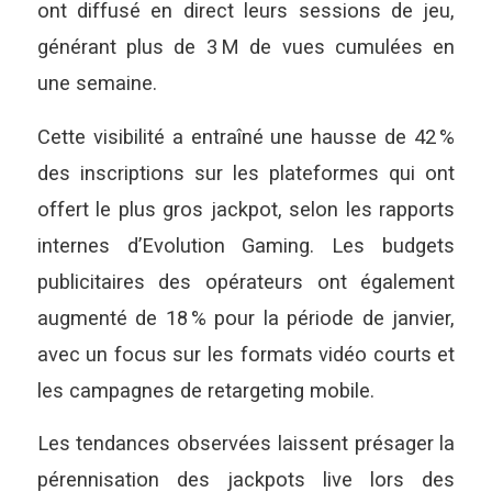
ont diffusé en direct leurs sessions de jeu,
générant plus de 3 M de vues cumulées en
une semaine.
Cette visibilité a entraîné une hausse de 42 %
des inscriptions sur les plateformes qui ont
offert le plus gros jackpot, selon les rapports
internes d’Evolution Gaming. Les budgets
publicitaires des opérateurs ont également
augmenté de 18 % pour la période de janvier,
avec un focus sur les formats vidéo courts et
les campagnes de retargeting mobile.
Les tendances observées laissent présager la
pérennisation des jackpots live lors des