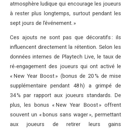
atmosphère ludique qui encourage les joueurs
à rester plus longtemps, surtout pendant les
sept jours de l’événement. »
Ces ajouts ne sont pas que décoratifs : ils
influencent directement la rétention. Selon les
données internes de Playtech Live, le taux de
ré‑engagement des joueurs qui ont activé le
« New Year Boost » (bonus de 20 % de mise
supplémentaire pendant 48 h) a grimpé de
34 % par rapport aux joueurs standards. De
plus, les bonus « New Year Boost » offrent
souvent un « bonus sans wager », permettant
aux joueurs de retirer leurs gains