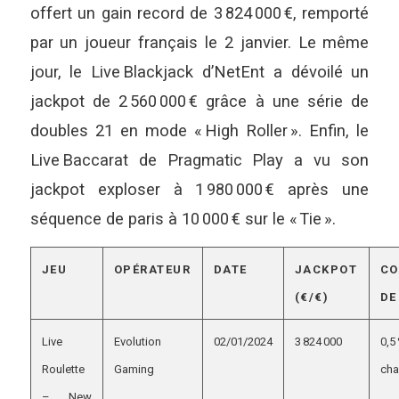
offert un gain record de 3 824 000 €, remporté
par un joueur français le 2 janvier. Le même
jour, le Live Blackjack d’NetEnt a dévoilé un
jackpot de 2 560 000 € grâce à une série de
doubles 21 en mode « High Roller ». Enfin, le
Live Baccarat de Pragmatic Play a vu son
jackpot exploser à 1 980 000 € après une
séquence de paris à 10 000 € sur le « Tie ».
JEU
OPÉRATEUR
DATE
JACKPOT
CO
(€/€)
DE
Live
Evolution
02/01/2024
3 824 000
0,
Roulette
Gaming
cha
– New