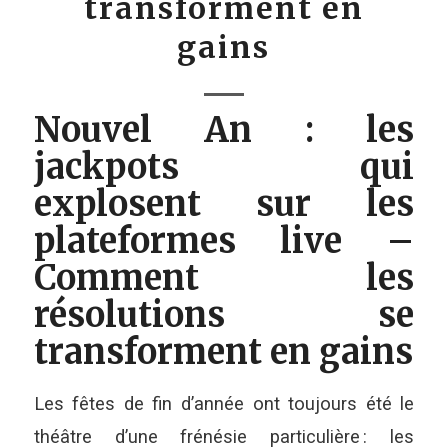
transforment en
gains
Nouvel An : les
jackpots qui
explosent sur les
plateformes live –
Comment les
résolutions se
transforment en gains
Les fêtes de fin d’année ont toujours été le
théâtre d’une frénésie particulière : les