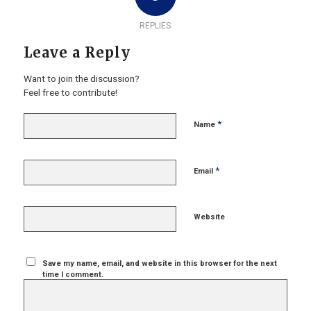
REPLIES
Leave a Reply
Want to join the discussion?
Feel free to contribute!
*
Name
*
Email
Website
Save my name, email, and website in this browser for the next
time I comment.