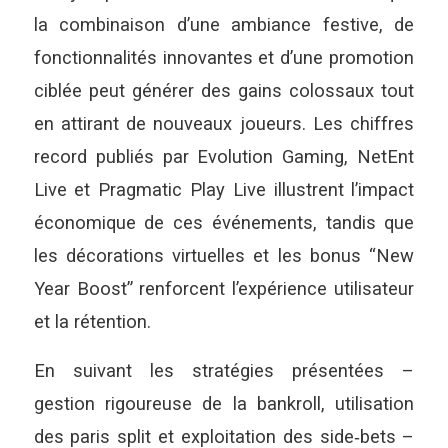
la combinaison d’une ambiance festive, de
fonctionnalités innovantes et d’une promotion
ciblée peut générer des gains colossaux tout
en attirant de nouveaux joueurs. Les chiffres
record publiés par Evolution Gaming, NetEnt
Live et Pragmatic Play Live illustrent l’impact
économique de ces événements, tandis que
les décorations virtuelles et les bonus “New
Year Boost” renforcent l’expérience utilisateur
et la rétention.
En suivant les stratégies présentées –
gestion rigoureuse de la bankroll, utilisation
des paris split et exploitation des side‑bets –