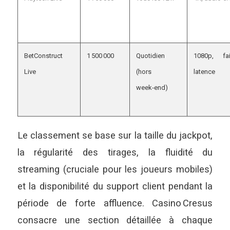
BetConstruct
1 500 000
Quotidien
1080p, fai
Live
(hors
latence
week‑end)
Le classement se base sur la taille du jackpot,
la régularité des tirages, la fluidité du
streaming (cruciale pour les joueurs mobiles)
et la disponibilité du support client pendant la
période de forte affluence. Casino Cresus
consacre une section détaillée à chaque