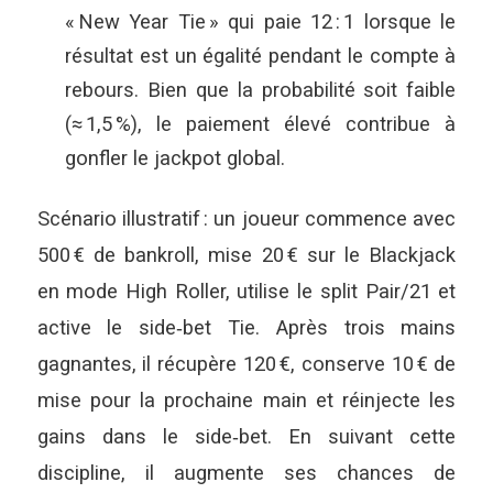
« New Year Tie » qui paie 12 : 1 lorsque le
résultat est un égalité pendant le compte à
rebours. Bien que la probabilité soit faible
(≈ 1,5 %), le paiement élevé contribue à
gonfler le jackpot global.
Scénario illustratif : un joueur commence avec
500 € de bankroll, mise 20 € sur le Blackjack
en mode High Roller, utilise le split Pair/21 et
active le side‑bet Tie. Après trois mains
gagnantes, il récupère 120 €, conserve 10 € de
mise pour la prochaine main et réinjecte les
gains dans le side‑bet. En suivant cette
discipline, il augmente ses chances de