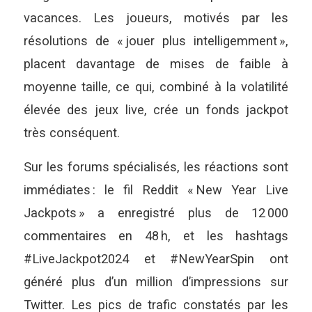
vacances. Les joueurs, motivés par les
résolutions de « jouer plus intelligemment »,
placent davantage de mises de faible à
moyenne taille, ce qui, combiné à la volatilité
élevée des jeux live, crée un fonds jackpot
très conséquent.
Sur les forums spécialisés, les réactions sont
immédiates : le fil Reddit « New Year Live
Jackpots » a enregistré plus de 12 000
commentaires en 48 h, et les hashtags
#LiveJackpot2024 et #NewYearSpin ont
généré plus d’un million d’impressions sur
Twitter. Les pics de trafic constatés par les