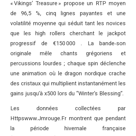
« Vikings’ Treasure » propose un RTP moyen
de 96,5 %, cinq lignes payantes et une
volatilité moyenne qui séduit tant les novices
que les high rollers cherchant le jackpot
progressif de €150 000 . La bande‑son
originale mêle chants grégoriens et
percussions lourdes ; chaque spin déclenche
une animation où le dragon nordique crache
des cristaux qui multiplient instantanément les
gains jusqu’à x500 lors du “Winter’s Blessing”.
Les données collectées par
Httpswww.Jmrouge.Fr montrent que pendant
la période hivernale française