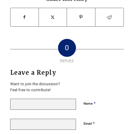
0
REPLIES
Leave a Reply
Want to join the discussion?
Feel free to contribute!
*
Name
*
Email