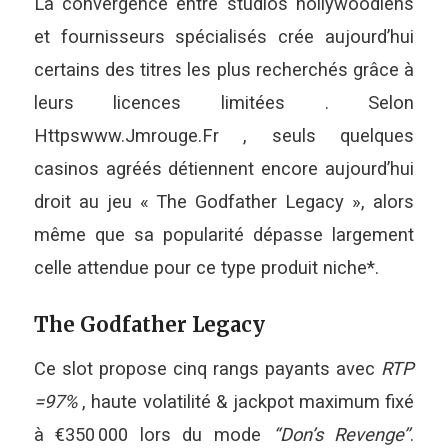
La convergence entre studios hollywoodiens
et fournisseurs spécialisés crée aujourd’hui
certains des titres les plus recherchés grâce à
leurs licences limitées . Selon
Httpswww.Jmrouge.Fr , seuls quelques
casinos agréés détiennent encore aujourd’hui
droit au jeu « The Godfather Legacy », alors
même que sa popularité dépasse largement
celle attendue pour ce type produit niche*.
The Godfather Legacy
Ce slot propose cinq rangs payants avec
RTP
=97%
, haute volatilité & jackpot maximum fixé
à €350 000 lors du mode
“Don’s Revenge’’
.