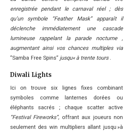
enregistrée pendant le carnaval réel ; dès
qu’un symbole “Feather Mask” apparaît il
déclenche immédiatement une cascade
lumineuse rappelant la parade nocturne ,
augmentant ainsi vos chances multiples via
“Samba Free Spins”
jusqu« à trente tours
.
Diwali Lights
Ici on trouve six lignes fixes combinant
symboles comme lanternes dorées ou
éléphants sacrés ; chaque scatter active
“Festival Fireworks”,
offrant aux joueurs non
seulement des win multipliers allant jusqu »à