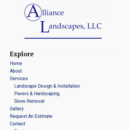
Explore
Home
About
Services
Landscape Design & Installation
Pavers & Hardscaping
Snow Removal
Gallery
Request An Estimate
Contact