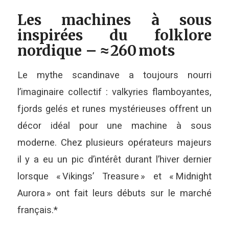
Les machines à sous
inspirées du folklore
nordique – ≈ 260 mots
Le mythe scandinave a toujours nourri
l’imaginaire collectif : valkyries flamboyantes,
fjords gelés et runes mystérieuses offrent un
décor idéal pour une machine à sous
moderne. Chez plusieurs opérateurs majeurs
il y a eu un pic d’intérêt durant l’hiver dernier
lorsque « Vikings’ Treasure » et « Midnight
Aurora » ont fait leurs débuts sur le marché
français.*