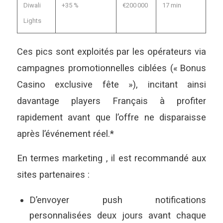
Diwali
+35 %
€200 000
17 min
Lights
Ces pics sont exploités par les opérateurs via
campagnes promotionnelles ciblées (« Bonus
Casino exclusive fête »), incitant ainsi
davantage players Français à profiter
rapidement avant que l’offre ne disparaisse
après l’événement réel.*
En termes marketing , il est recommandé aux
sites partenaires :
D’envoyer push notifications
personnalisées deux jours avant chaque