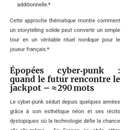
additionnelle.*
Cette approche thématique montre comment
un storytelling solide peut convertir un simple
tour en un véritable rituel nordique pour le
joueur français.*
Épopées cyber‑punk :
quand le futur rencontre le
jackpot – ≈ 290 mots
Le cyber‑punk séduit depuis quelques années
grâce à son esthétique néon et ses récits
dystopiques où la technologie défie la chance