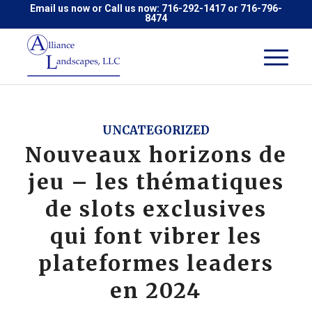
Email us now
or Call us now:
716-292-1417
or
716-796-
8474
UNCATEGORIZED
Nouveaux horizons de
jeu – les thématiques
de slots exclusives
qui font vibrer les
plateformes leaders
en 2024