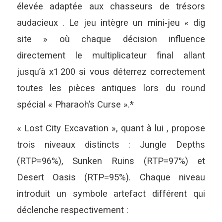
élevée adaptée aux chasseurs de trésors
audacieux . Le jeu intègre un mini‑jeu « dig
site » où chaque décision influence
directement le multiplicateur final allant
jusqu’à x1 200 si vous déterrez correctement
toutes les pièces antiques lors du round
spécial « Pharaoh’s Curse ».*
« Lost City Excavation », quant à lui , propose
trois niveaux distincts : Jungle Depths
(RTP=96%), Sunken Ruins (RTP=97%) et
Desert Oasis (RTP=95%). Chaque niveau
introduit un symbole artefact différent qui
déclenche respectivement :