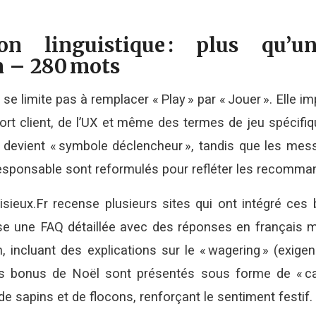
ion linguistique : plus qu’u
n – 280 mots
 se limite pas à remplacer « Play » par « Jouer ». Elle im
ort client, de l’UX et même des termes de jeu spécifi
 » devient « symbole déclencheur », tandis que les me
responsable sont reformulés pour refléter les recomman
isieux.Fr recense plusieurs sites qui ont intégré ces
e une FAQ détaillée avec des réponses en français mé
, incluant des explications sur le « wagering » (exige
es bonus de Noël sont présentés sous forme de « c
de sapins et de flocons, renforçant le sentiment festif.