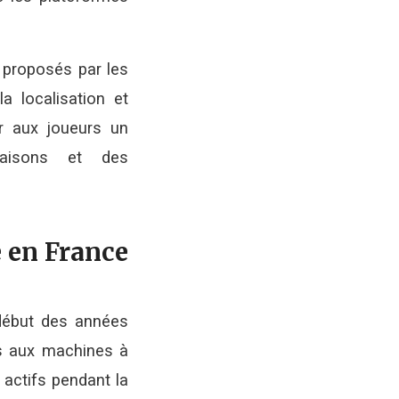
s proposés par les
a localisation et
r aux joueurs un
aisons et des
e en France
 début des années
is aux machines à
 actifs pendant la