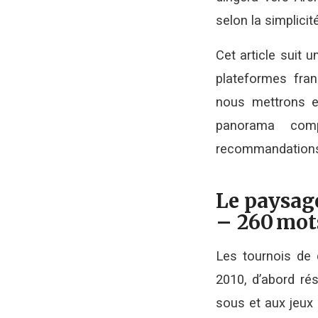
selon la simplici
Cet article suit 
plateformes fran
nous mettrons e
panorama com
recommandations
Le paysage
– 260 mot
Les tournois de 
2010, d’abord ré
sous et aux jeux 