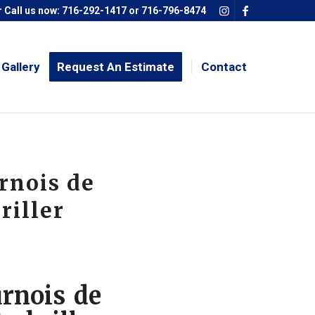
 Call us now:
716-292-1417
or
716-796-8474
Gallery
Request An Estimate
Contact
rnois de
riller
rnois de