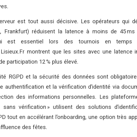
ves.
 serveur est tout aussi décisive. Les opérateurs qui 
, Frankfurt) réduisent la latence à moins de 45 ms
ui est essentiel lors des tournois en temps 
 Lisieux.Fr montrent que les sites avec une latence 
de participation 12 % plus élevé.
mité RGPD et la sécurité des données sont obligatoire
e authentification et la vérification d’identité via do
ection des informations personnelles. Les plateform
 sans vérification » utilisent des solutions d’identifi
D tout en accélérant l’onboarding, une option très ap
affluence des fêtes.