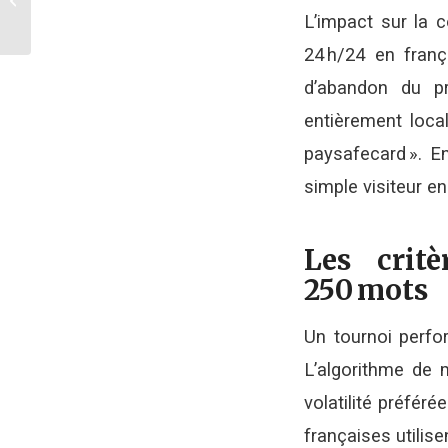
L’impact sur la 
en...
24 h/24 en franç
d’abandon du pr
entièrement loca
paysafecard ». E
simple visiteur e
Les crit
250 mots
Un tournoi perfor
L’algorithme de 
volatilité préféré
françaises utilis