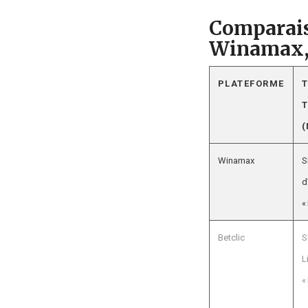
Comparais
Winamax, 
PLATEFORME
T
(
Winamax
S
d
«
Betclic
S
L
«