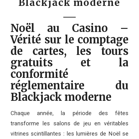
Blackjack moderne
Noël au Casino –
Vérité sur le comptage
de cartes, les tours
gratuits et la
conformité
réglementaire du
Blackjack moderne
Chaque année, la période des fêtes
transforme les salons de jeu en véritables
vitrines scintillantes : les lumières de Noël se