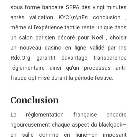
sous forme bancaire SEPA dès vingt minutes
après validation KYC.\n\nEn conclusion ,
même si l’expérience tactile reste unique dans
un salon parisien décoré pour Noël , choisir
un nouveau casino en ligne validé par Ins
Rdc.Org garantit davantage transparence
réglementaire ainsi qu’un processus anti-
fraude optimisé durant la période festive.
Conclusion
La réglementation française encadre
rigoureusement chaque aspect du blackjack—
en salle comme en ligne—en imposant