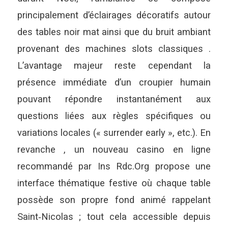
principalement d’éclairages décoratifs autour
des tables noir mat ainsi que du bruit ambiant
provenant des machines slots classiques .
L’avantage majeur reste cependant la
présence immédiate d’un croupier humain
pouvant répondre instantanément aux
questions liées aux règles spécifiques ou
variations locales (« surrender early », etc.). En
revanche , un nouveau casino en ligne
recommandé par Ins Rdc.Org propose une
interface thématique festive où chaque table
possède son propre fond animé rappelant
Saint‑Nicolas ; tout cela accessible depuis