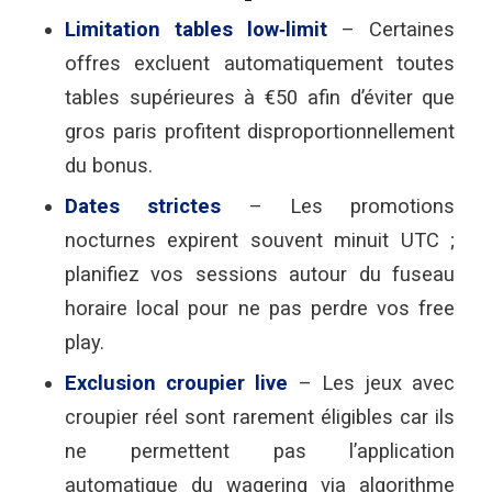
Limitation tables low‑limit
– Certaines
offres excluent automatiquement toutes
tables supérieures à €50 afin d’éviter que
gros paris profitent disproportionnellement
du bonus.
Dates strictes
– Les promotions
nocturnes expirent souvent minuit UTC ;
planifiez vos sessions autour du fuseau
horaire local pour ne pas perdre vos free
play.
Exclusion croupier live
– Les jeux avec
croupier réel sont rarement éligibles car ils
ne permettent pas l’application
automatique du wagering via algorithme