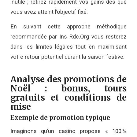
inutile ; retirez rapidement vos gains dès que
vous avez atteint l’objectif fixé.
En suivant cette approche méthodique
recommandée par Ins Rdc.Org vous resterez
dans les limites légales tout en maximisant
votre retour potentiel durant la saison festive.
Analyse des promotions de
Noël : bonus, tours
gratuits et conditions de
mise
Exemple de promotion typique
Imaginons qu’un casino propose « 100 %