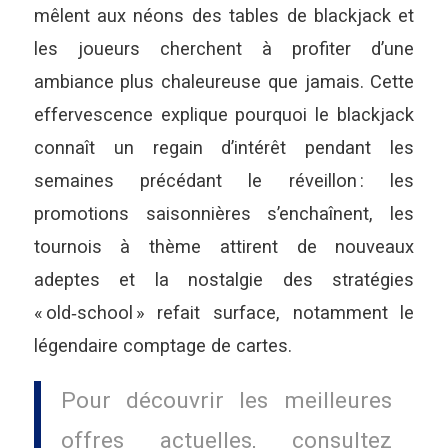
mêlent aux néons des tables de blackjack et
les joueurs cherchent à profiter d’une
ambiance plus chaleureuse que jamais. Cette
effervescence explique pourquoi le blackjack
connaît un regain d’intérêt pendant les
semaines précédant le réveillon : les
promotions saisonnières s’enchaînent, les
tournois à thème attirent de nouveaux
adeptes et la nostalgie des stratégies
« old‑school » refait surface, notamment le
légendaire comptage de cartes.
Pour découvrir les meilleures
offres actuelles, consultez