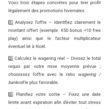
Voici trois étapes concrètes pour tirer profit
légalement des promotions hivernales :
1️⃣ Analysez l’offre – Identifiez clairement le
montant offert (exemple : €50 bonus +10 free
play) ainsi que le facteur multiplicateur
éventuel lié à Noël.
2️⃣ Calculez le wagering réel – Divisez le total
requis par votre mise moyenne prévue ;
choisissez l’offre avec le ratio
wagering /
bankroll
le plus favorable.
3️⃣ Planifiez votre sortie – Fixez une date
limite avant expiration afin d’éviter tout stress