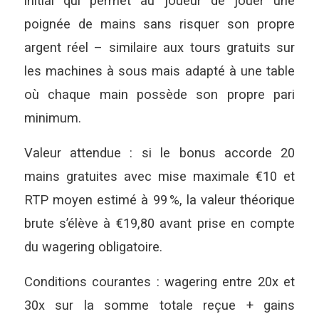
initial qui permet au joueur de jouer une
poignée de mains sans risquer son propre
argent réel – similaire aux tours gratuits sur
les machines à sous mais adapté à une table
où chaque main possède son propre pari
minimum.
Valeur attendue : si le bonus accorde 20
mains gratuites avec mise maximale €10 et
RTP moyen estimé à 99 %, la valeur théorique
brute s’élève à €19,80 avant prise en compte
du wagering obligatoire.
Conditions courantes : wagering entre 20x et
30x sur la somme totale reçue + gains