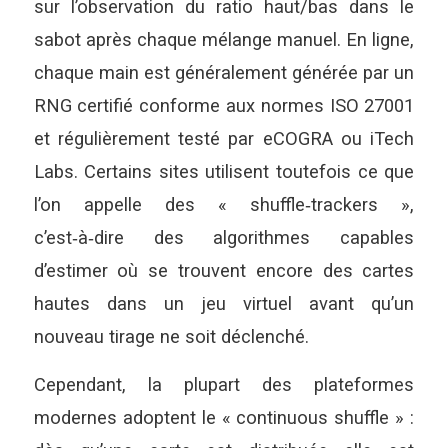
sur l’observation du ratio haut/bas dans le
sabot après chaque mélange manuel. En ligne,
chaque main est généralement générée par un
RNG certifié conforme aux normes ISO 27001
et régulièrement testé par eCOGRA ou iTech
Labs. Certains sites utilisent toutefois ce que
l’on appelle des « shuffle‑trackers »,
c’est‑à‑dire des algorithmes capables
d’estimer où se trouvent encore des cartes
hautes dans un jeu virtuel avant qu’un
nouveau tirage ne soit déclenché.
Cependant, la plupart des plateformes
modernes adoptent le « continuous shuffle » :