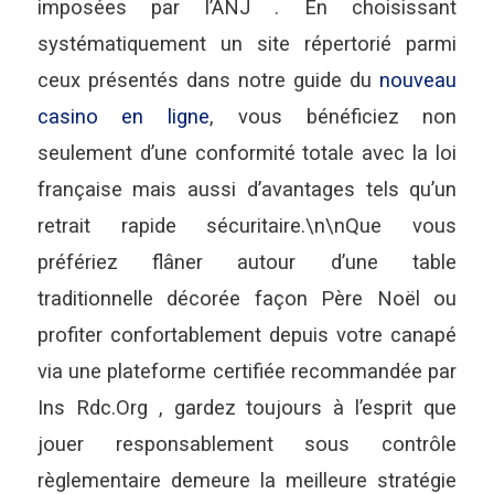
imposées par l’ANJ . En choisissant
systématiquement un site répertorié parmi
ceux présentés dans notre guide du
nouveau
casino en ligne
, vous bénéficiez non
seulement d’une conformité totale avec la loi
française mais aussi d’avantages tels qu’un
retrait rapide sécuritaire.\n\nQue vous
préfériez flâner autour d’une table
traditionnelle décorée façon Père Noël ou
profiter confortablement depuis votre canapé
via une plateforme certifiée recommandée par
Ins Rdc.Org , gardez toujours à l’esprit que
jouer responsablement sous contrôle
règlementaire demeure la meilleure stratégie