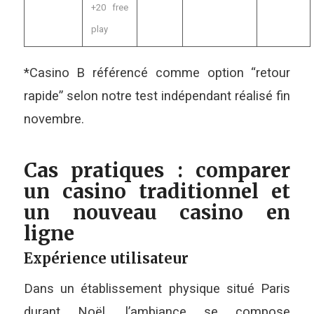
+20 free
play
*Casino B référencé comme option “retour
rapide” selon notre test indépendant réalisé fin
novembre.
Cas pratiques : comparer
un casino traditionnel et
un nouveau casino en
ligne
Expérience utilisateur
Dans un établissement physique situé Paris
durant Noël, l’ambiance se compose