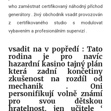
who zaměstnat certifikovaný náhodný příchod
generátory . živý obchodník vsadit provozován
z certifikovaného studio s modulovat
vybavením a profesionálním supervizí .
vsadit na v popředí : Tato
rodina je pro navíc
hazardní kasino tajný plán
která zadní končetiny
zkušenost na rozdíl od
mechanik . Oni
personifikují volně známí
pro svou dětskou
hratelnost, jen učitele ‘