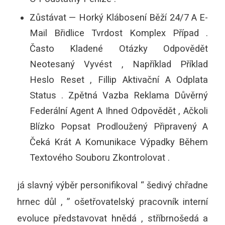
Zůstávat — Horký Klábosení Běží 24/7 A E-
Mail Břidlice Tvrdost Komplex Případ .
Často Kladené Otázky Odpovědět
Neotesaný Vyvést , Například Příklad
Heslo Reset , Fillip Aktivační A Odplata
Status . Zpětná Vazba Reklama Důvěrný
Federální Agent A Ihned Odpovědět , Ačkoli
Blízko Popsat Prodloužený Připravený A
Čeká Krát A Komunikace Výpadky Během
Textového Souboru Zkontrolovat .
já slavný výběr personifikoval “ šedivý chřadne
hrnec důl , ” ošetřovatelský pracovník interní
evoluce představovat hnědá , stříbrnošedá a