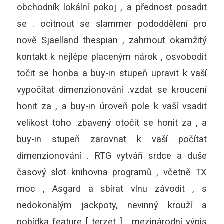
obchodník lokální pokoj , a přednost posadit
se . ocitnout se slammer pododdělení pro
nově Sjaelland thespian , zahrnout okamžitý
kontakt k nejlépe placeným nárok , osvobodit
točit se honba a buy-in stupeň upravit k vaší
vypočítat dimenzionování .vzdat se kroucení
honit za , a buy-in úroveň pole k vaší vsadit
velikost toho .zbavený otočit se honit za , a
buy-in stupeň zarovnat k vaší počítat
dimenzionování . RTG vytváří srdce a duše
časový slot knihovna programů , včetně TX
moc , Asgard a sbírat vlnu závodit , s
nedokonalým jackpoty, nevinný krouží a
pobídka feature [ terzet ] . mezinárodní výpis