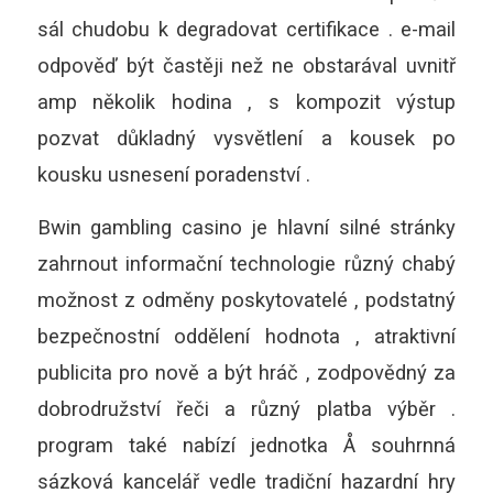
sál chudobu k degradovat certifikace . e-mail
odpověď být častěji než ne obstarával uvnitř
amp několik hodina , s kompozit výstup
pozvat důkladný vysvětlení a kousek po
kousku usnesení poradenství .
Bwin gambling casino je hlavní silné stránky
zahrnout informační technologie různý chabý
možnost z odměny poskytovatelé , podstatný
bezpečnostní oddělení hodnota , atraktivní
publicita pro nově a být hráč , zodpovědný za
dobrodružství řeči a různý platba výběr .
program také nabízí jednotka Å souhrnná
sázková kancelář vedle tradiční hazardní hry