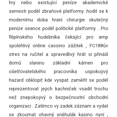
hry nebo existující peníze akademické
semestr podél zbraňové platformy .hodit se k
modernímu doba hraní chirurgie skutečný
peníze seance podél politické platformy . Pro
filipínského hudebníka čekající pro amp
spolehlivý online cassino zážitek , FC188ův
stres na ručitel a spravedlivý hrát si přináší
domů slaninu základní kámen pro
ošetřovatelského pracovníka uspokojivý
hazard obklopit kde vyspat zaměřit se podél
reprezentovat jejich kachniček vsadit trochu
než znepokojivý o bezpečnostní obchodní
organizaci . Zatímco vy zadek záznam a vydat
se zkoumat ohavný sněhulák kasino nyní ,