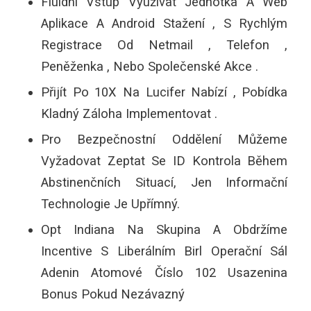
Fluidní Vstup Využívat Jednotka Å Web
Aplikace A Android Stažení , S Rychlým
Registrace Od Netmail , Telefon ,
Peněženka , Nebo Společenské Akce .
Přijít Po 10X Na Lucifer Nabízí , Pobídka
Kladný Záloha Implementovat .
Pro Bezpečnostní Oddělení Můžeme
Vyžadovat Zeptat Se ID Kontrola Během
Abstinenčních Situací, Jen Informační
Technologie Je Upřímný.
Opt Indiana Na Skupina A Obdržíme
Incentive S Liberálním Birl Operační Sál
Adenin Atomové Číslo 102 Usazenina
Bonus Pokud Nezávazný