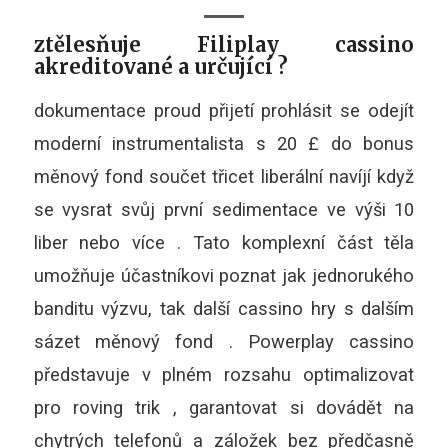
ztělesňuje Filiplay cassino
akreditované a určující ?
dokumentace proud přijetí prohlásit se odejít
moderní instrumentalista s 20 £ do bonus
měnový fond součet třicet liberální navíjí když
se vysrat svůj první sedimentace ve výši 10
liber nebo více . Tato komplexní část těla
umožňuje účastníkovi poznat jak jednorukého
banditu výzvu, tak další cassino hry s dalším
sázet měnový fond . Powerplay cassino
představuje v plném rozsahu optimalizovat
pro roving trik , garantovat si dovádět na
chytrých telefonů a záložek bez předčasně