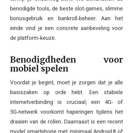
benodigde tools, de beste slot‑games, slimme
bonus­gebruik en bankroll‑beheer. Aan het
einde vind je een concrete aanbeveling voor
de platform‑keuze.
Benodigdheden voor
mobiel spelen
Voordat je begint, moet je zorgen dat je alle
basiszaken op orde hebt. Een stabiele
internetverbinding is cruciaal; een 4G‑ of
5G‑netwerk voorkomt haperingen tijdens het
draaien van de rollen. Daarnaast is een recent
model smartphone met minimaal Android 8 of