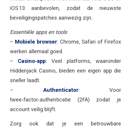
iOS 13 aanbevolen, zodat de nieuwste
beveiligingspatches aanwezig zijn.
Essentiële apps en tools
–
Mobiele browser
: Chrome, Safari of Firefox
werken allemaal goed.
–
Casino‑app
: Veel platforms, waaronder
Hiddenjack Casino, bieden een eigen app die
sneller laadt.
–
Authenticator
: Voor
twee‑factor‑authenticatie (2FA) zodat je
account veilig blijft.
Zorg ook dat je een betrouwbare