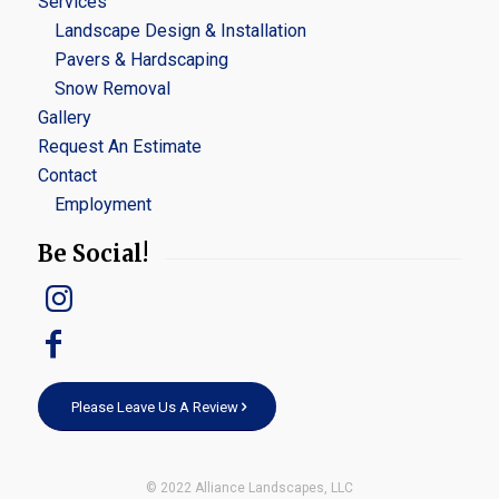
Services
Landscape Design & Installation
Pavers & Hardscaping
Snow Removal
Gallery
Request An Estimate
Contact
Employment
Be Social!
Please Leave Us A Review
© 2022 Alliance Landscapes, LLC