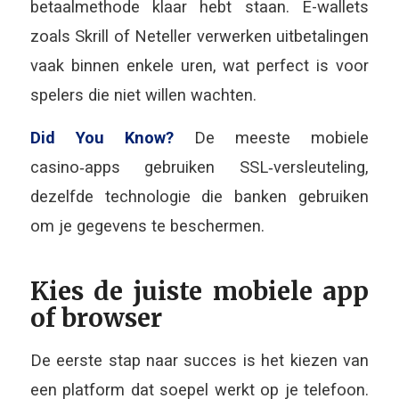
betaalmethode klaar hebt staan. E-wallets
zoals Skrill of Neteller verwerken uitbetalingen
vaak binnen enkele uren, wat perfect is voor
spelers die niet willen wachten.
Did You Know?
De meeste mobiele
casino‑apps gebruiken SSL‑versleuteling,
dezelfde technologie die banken gebruiken
om je gegevens te beschermen.
Kies de juiste mobiele app
of browser
De eerste stap naar succes is het kiezen van
een platform dat soepel werkt op je telefoon.