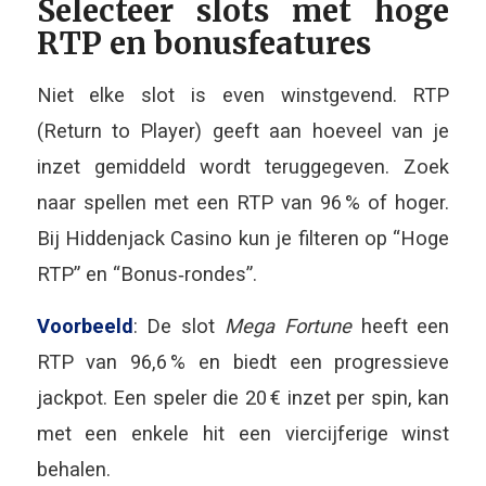
Selecteer slots met hoge
RTP en bonusfeatures
Niet elke slot is even winstgevend. RTP
(Return to Player) geeft aan hoeveel van je
inzet gemiddeld wordt teruggegeven. Zoek
naar spellen met een RTP van 96 % of hoger.
Bij Hiddenjack Casino kun je filteren op “Hoge
RTP” en “Bonus‑rondes”.
Voorbeeld
: De slot
Mega Fortune
heeft een
RTP van 96,6 % en biedt een progressieve
jackpot. Een speler die 20 € inzet per spin, kan
met een enkele hit een viercijferige winst
behalen.