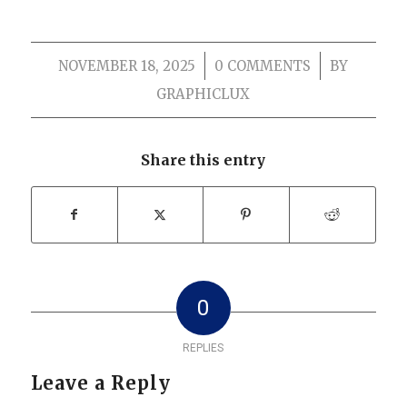
NOVEMBER 18, 2025
/
0 COMMENTS
/
BY
GRAPHICLUX
Share this entry
0
REPLIES
Leave a Reply