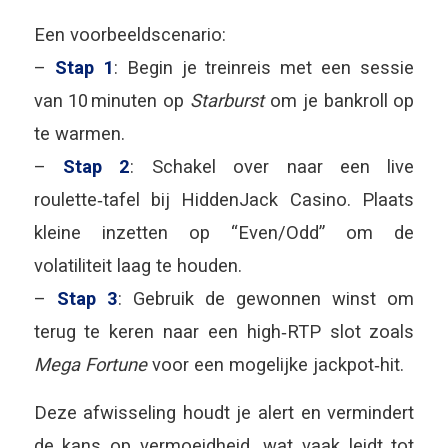
Een voorbeeldscenario:
–
Stap 1
: Begin je treinreis met een sessie
van 10 minuten op
Starburst
om je bankroll op
te warmen.
–
Stap 2
: Schakel over naar een live
roulette‑tafel bij HiddenJack Casino. Plaats
kleine inzetten op “Even/Odd” om de
volatiliteit laag te houden.
–
Stap 3
: Gebruik de gewonnen winst om
terug te keren naar een high‑RTP slot zoals
Mega Fortune
voor een mogelijke jackpot‑hit.
Deze afwisseling houdt je alert en vermindert
de kans op vermoeidheid, wat vaak leidt tot