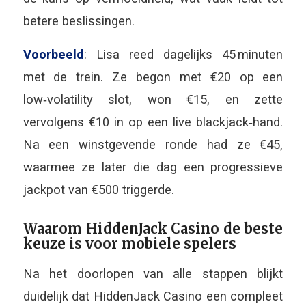
betere beslissingen.
Voorbeeld
: Lisa reed dagelijks 45 minuten
met de trein. Ze begon met €20 op een
low‑volatility slot, won €15, en zette
vervolgens €10 in op een live blackjack‑hand.
Na een winstgevende ronde had ze €45,
waarmee ze later die dag een progressieve
jackpot van €500 triggerde.
Waarom HiddenJack Casino de beste
keuze is voor mobiele spelers
Na het doorlopen van alle stappen blijkt
duidelijk dat HiddenJack Casino een compleet