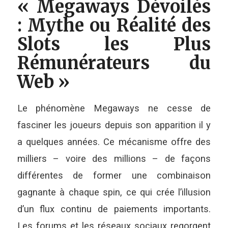
« Megaways Dévoilés
: Mythe ou Réalité des
Slots les Plus
Rémunérateurs du
Web »
Le phénomène Megaways ne cesse de
fasciner les joueurs depuis son apparition il y
a quelques années. Ce mécanisme offre des
milliers – voire des millions – de façons
différentes de former une combinaison
gagnante à chaque spin, ce qui crée l’illusion
d’un flux continu de paiements importants.
Les forums et les réseaux sociaux regorgent