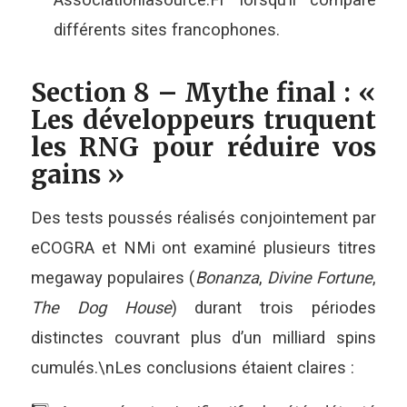
différents sites francophones.
Section 8 – Mythe final : «
Les développeurs truquent
les RNG pour réduire vos
gains »
Des tests poussés réalisés conjointement par
eCOGRA et NMi ont examiné plusieurs titres
megaway populaires (
Bonanza
,
Divine Fortune
,
The Dog House
) durant trois périodes
distinctes couvrant plus d’un milliard spins
cumulés.\nLes conclusions étaient claires :