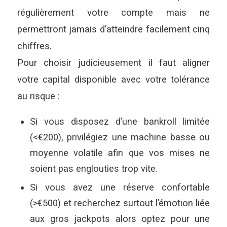
régulièrement votre compte mais ne
permettront jamais d’atteindre facilement cinq
chiffres.
Pour choisir judicieusement il faut aligner
votre capital disponible avec votre tolérance
au risque :
Si vous disposez d’une bankroll limitée
(<€200), privilégiez une machine basse ou
moyenne volatile afin que vos mises ne
soient pas englouties trop vite.
Si vous avez une réserve confortable
(>€500) et recherchez surtout l’émotion liée
aux gros jackpots alors optez pour une