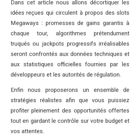
Dans cet article nous allons décortiquer les
idées reçues qui circulent à propos des slots
Megaways : promesses de gains garantis à
chaque tour, algorithmes prétendument
truqués ou jackpots progressifs irréalisables
seront confrontés aux données techniques et
aux statistiques officielles fournies par les
développeurs et les autorités de régulation.
Enfin nous proposerons un ensemble de
stratégies réalistes afin que vous puissiez
profiter pleinement des opportunités offertes
tout en gardant le contrôle sur votre budget et
vos attentes.