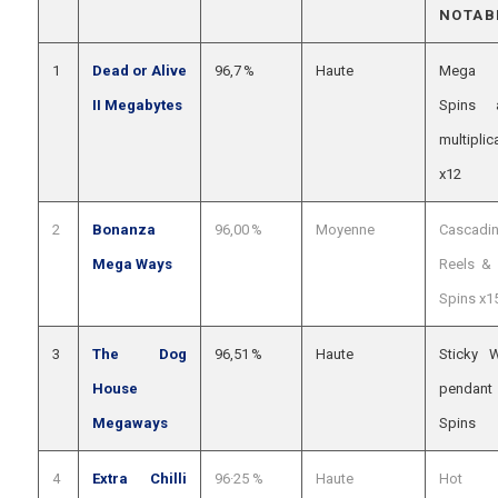
NOTAB
1
Dead or Alive
96,7 %
Haute
Mega F
II Megabytes
Spins 
multiplic
x12
2
Bonanza
96,00 %
Moyenne
Cascadi
Mega Ways
Reels & 
Spins x1
3
The Dog
96,51 %
Haute
Sticky W
House
pendant 
Megaways
Spins
4
Extra Chilli
96·25 %
Haute
Hot F