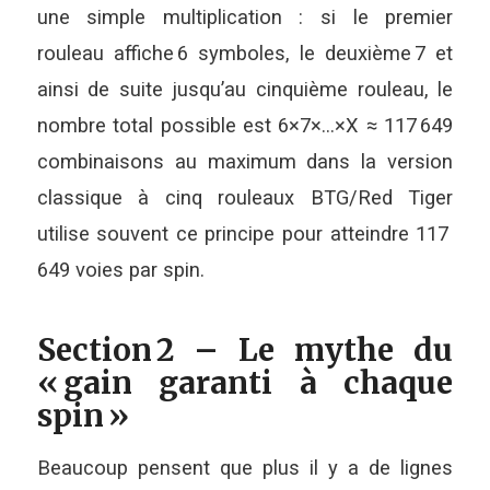
une simple multiplication : si le premier
rouleau affiche 6 symboles, le deuxième 7 et
ainsi de suite jusqu’au cinquième rouleau, le
nombre total possible est 6×7×…×X ≈ 117 649
combinaisons au maximum dans la version
classique à cinq rouleaux BTG/Red Tiger
utilise souvent ce principe pour atteindre 117
649 voies par spin.
Section 2 – Le mythe du
« gain garanti à chaque
spin »
Beaucoup pensent que plus il y a de lignes