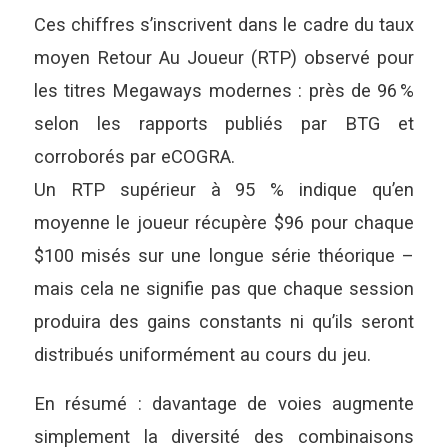
Ces chiffres s’inscrivent dans le cadre du taux
moyen Retour Au Joueur (RTP) observé pour
les titres Megaways modernes : près de 96 %
selon les rapports publiés par BTG et
corroborés par eCOGRA.
Un RTP supérieur à 95 % indique qu’en
moyenne le joueur récupère $96 pour chaque
$100 misés sur une longue série théorique –
mais cela ne signifie pas que chaque session
produira des gains constants ni qu’ils seront
distribués uniformément au cours du jeu.
En résumé : davantage de voies augmente
simplement la diversité des combinaisons