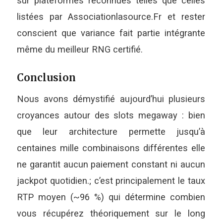
sur plateformes reconnues telles que celles
listées par Associationlasource.Fr et rester
conscient que variance fait partie intégrante
même du meilleur RNG certifié.
Conclusion
Nous avons démystifié aujourd’hui plusieurs
croyances autour des slots megaway : bien
que leur architecture permette jusqu’à
centaines mille combinaisons différentes elle
ne garantit aucun paiement constant ni aucun
jackpot quotidien.; c’est principalement le taux
RTP moyen (~96 %) qui détermine combien
vous récupérez théoriquement sur le long