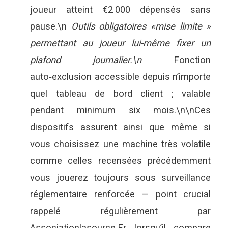
joueur atteint €2 000 dépensés sans
pause.\n
Outils obligatoires «mise limite »
permettant au joueur lui-même fixer un
plafond journalier.\n
Fonction
auto‑exclusion accessible depuis n’importe
quel tableau de bord client ; valable
pendant minimum six mois.\n\nCes
dispositifs assurent ainsi que même si
vous choisissez une machine très volatile
comme celles recensées précédemment
vous jouerez toujours sous surveillance
réglementaire renforcée — point crucial
rappelé régulièrement par
Associationlasource.Fr lorsqu’il compare