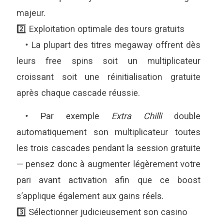
majeur.
2️⃣ Exploitation optimale des tours gratuits
• La plupart des titres megaway offrent dès
leurs free spins soit un multiplicateur
croissant soit une réinitialisation gratuite
après chaque cascade réussie.
• Par exemple
Extra Chilli
double
automatiquement son multiplicateur toutes
les trois cascades pendant la session gratuite
— pensez donc à augmenter légèrement votre
pari avant activation afin que ce boost
s’applique également aux gains réels.
3️⃣ Sélectionner judicieusement son casino