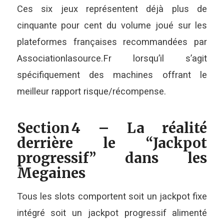
Ces six jeux représentent déjà plus de
cinquante pour cent du volume joué sur les
plateformes françaises recommandées par
Associationlasource.Fr lorsqu’il s’agit
spécifiquement des machines offrant le
meilleur rapport risque/récompense.
Section 4 – La réalité
derrière le “Jackpot
progressif” dans les
Megaines
Tous les slots comportent soit un jackpot fixe
intégré soit un jackpot progressif alimenté