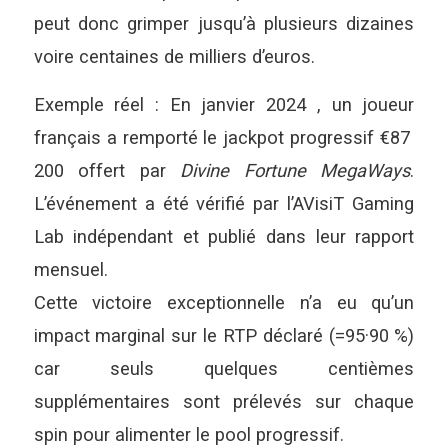
peut donc grimper jusqu’à plusieurs dizaines
voire centaines de milliers d’euros.
Exemple réel : En janvier 2024 , un joueur
français a remporté le jackpot progressif €87
200 offert par
Divine Fortune MegaWays
.
L’événement a été vérifié par l’AVisiT Gaming
Lab indépendant et publié dans leur rapport
mensuel.
Cette victoire exceptionnelle n’a eu qu’un
impact marginal sur le RTP déclaré (=95·90 %)
car seuls quelques centièmes
supplémentaires sont prélevés sur chaque
spin pour alimenter le pool progressif.