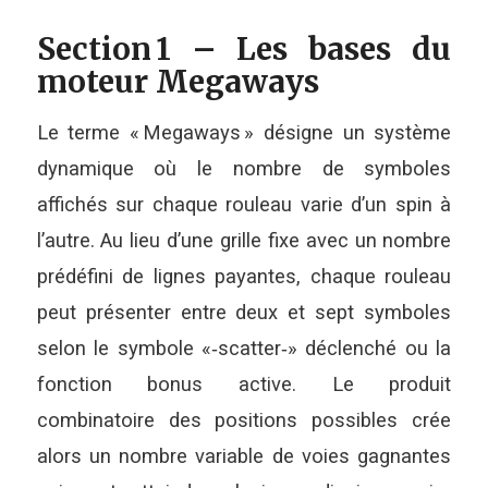
Section 1 – Les bases du
moteur Megaways
Le terme « Megaways » désigne un système
dynamique où le nombre de symboles
affichés sur chaque rouleau varie d’un spin à
l’autre. Au lieu d’une grille fixe avec un nombre
prédéfini de lignes payantes, chaque rouleau
peut présenter entre deux et sept symboles
selon le symbole «‑scatter‑» déclenché ou la
fonction bonus active. Le produit
combinatoire des positions possibles crée
alors un nombre variable de voies gagnantes