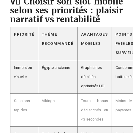
V️⃣ Choisir son slot mobile
selon ses priorités : plaisir
narratif vs rentabilité
PRIORITÉ
THÈME
AVANTAGES
POINTS
RECOMMANDÉ
MOBILES
FAIBLES
SURVEI
Immersion
Égypte ancienne
Graphismes
Consomma
visuelle
détaillés
batterie é
optimisés HD
Sessions
Vikings
Tours bonus
Moins de 
rapides
déclenchés en
payantes
<3 secondes