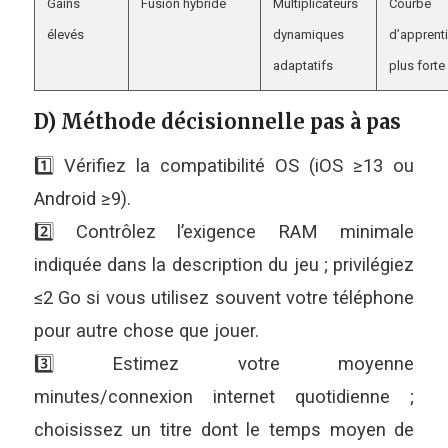
Gains
Fusion hybride
Multiplicateurs
Courbe
élevés
dynamiques
d’apprent
adaptatifs
plus forte
D) Méthode décisionnelle pas à pas
1️⃣ Vérifiez la compatibilité OS (iOS ≥13 ou
Android ≥9).
2️⃣ Contrôlez l’exigence RAM minimale
indiquée dans la description du jeu ; privilégiez
≤2 Go si vous utilisez souvent votre téléphone
pour autre chose que jouer.
3️⃣ Estimez votre moyenne
minutes/connexion internet quotidienne ;
choisissez un titre dont le temps moyen de