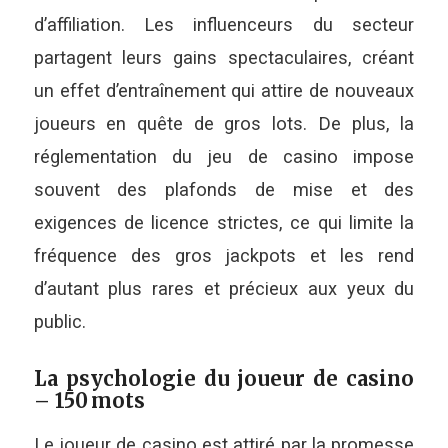
d’affiliation. Les influenceurs du secteur
partagent leurs gains spectaculaires, créant
un effet d’entraînement qui attire de nouveaux
joueurs en quête de gros lots. De plus, la
réglementation du jeu de casino impose
souvent des plafonds de mise et des
exigences de licence strictes, ce qui limite la
fréquence des gros jackpots et les rend
d’autant plus rares et précieux aux yeux du
public.
La psychologie du joueur de casino
– 150 mots
Le joueur de casino est attiré par la promesse