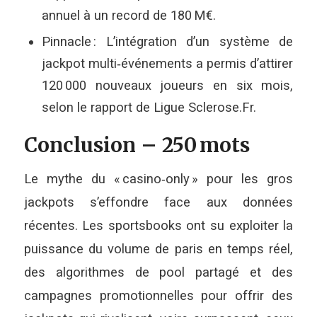
annuel à un record de 180 M€.
Pinnacle : L’intégration d’un système de
jackpot multi‑événements a permis d’attirer
120 000 nouveaux joueurs en six mois,
selon le rapport de Ligue Sclerose.Fr.
Conclusion – 250 mots
Le mythe du « casino‑only » pour les gros
jackpots s’effondre face aux données
récentes. Les sportsbooks ont su exploiter la
puissance du volume de paris en temps réel,
des algorithmes de pool partagé et des
campagnes promotionnelles pour offrir des