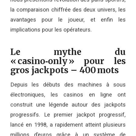
la comparaison chiffrée des deux univers, les
avantages pour le joueur, et enfin les
implications pour les opérateurs.
Le mythe du
« casino‑only » pour les
gros jackpots – 400 mots
Depuis les débuts des machines à sous
électroniques, les casinos en ligne ont
construit une légende autour des jackpots
progressifs. Le premier jackpot progressif,
lancé en 1998, a rapidement atteint plusieurs
millions d’euros grâce à un système de