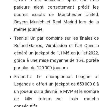
parieurs aient correctement prédit les
scores exacts de Manchester United,
Bayern Munich et Real Madrid lors de la
même journée.
Tennis : Un pari combiné sur les finales de
Roland‑Garros, Wimbledon et l’US Open a
généré un jackpot de 1,1 M€ en juillet 2022,
grâce à une mise moyenne de 15 €, portée
par plus de 120 000 joueurs.
E‑sports : Le championnat League of
Legends a offert un jackpot de 850 000 € à
un joueur qui a deviné le MVP et le nombre
de kills totaux sur trois matchs
consécutifs.