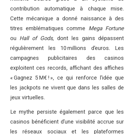
contribution automatique à chaque mise.
Cette mécanique a donné naissance à des
titres emblématiques comme
Mega Fortune
ou
Hall of Gods
, dont les gains dépassent
régulièrement les 10 millions d’euros. Les
campagnes publicitaires des casinos
exploitent ces records, affichant des affiches
« Gagnez 5 M€ ! », ce qui renforce l’idée que
les jackpots ne vivent que dans les salles de
jeux virtuelles.
Le mythe persiste également parce que les
casinos bénéficient d’une visibilité accrue sur
les réseaux sociaux et les plateformes