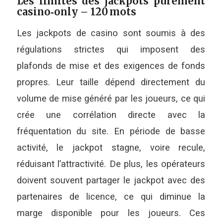
Les limites des jackpots purement
casino‑only – 120 mots
Les jackpots de casino sont soumis à des
régulations strictes qui imposent des
plafonds de mise et des exigences de fonds
propres. Leur taille dépend directement du
volume de mise généré par les joueurs, ce qui
crée une corrélation directe avec la
fréquentation du site. En période de basse
activité, le jackpot stagne, voire recule,
réduisant l’attractivité. De plus, les opérateurs
doivent souvent partager le jackpot avec des
partenaires de licence, ce qui diminue la
marge disponible pour les joueurs. Ces