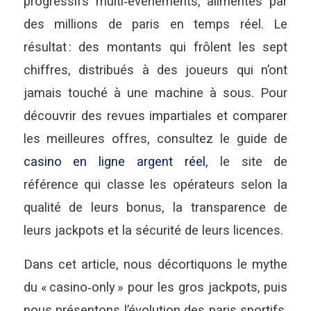
progressifs multi‑événements, alimentés par
des millions de paris en temps réel. Le
résultat : des montants qui frôlent les sept
chiffres, distribués à des joueurs qui n’ont
jamais touché à une machine à sous. Pour
découvrir des revues impartiales et comparer
les meilleures offres, consultez le guide de
casino en ligne argent réel
, le site de
référence qui classe les opérateurs selon la
qualité de leurs bonus, la transparence de
leurs jackpots et la sécurité de leurs licences.
Dans cet article, nous décortiquons le mythe
du « casino‑only » pour les gros jackpots, puis
nous présentons l’évolution des paris sportifs,