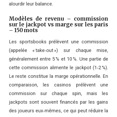
alourdir leur balance.
Modèles de revenu – commission
sur le jackpot vs marge sur les paris
– 150 mots
Les sportsbooks prélèvent une commission
(appelée « take‑out ») sur chaque mise,
généralement entre 5 % et 10 %. Une partie de
cette commission alimente le jackpot (1‑2 %).
Le reste constitue la marge opérationnelle. En
comparaison, les casinos prélèvent une
commission sur chaque spin, mais les
jackpots sont souvent financés par les gains
des joueurs eux‑mêmes, ce qui peut réduire la