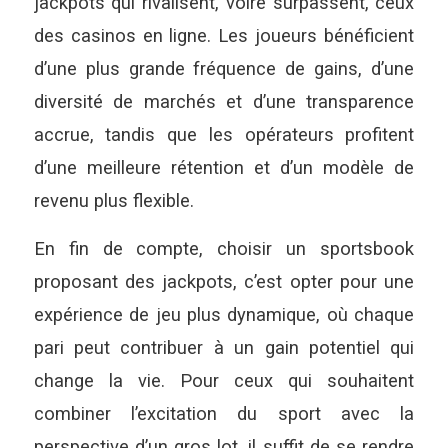
jackpots qui rivalisent, voire surpassent, ceux
des casinos en ligne. Les joueurs bénéficient
d’une plus grande fréquence de gains, d’une
diversité de marchés et d’une transparence
accrue, tandis que les opérateurs profitent
d’une meilleure rétention et d’un modèle de
revenu plus flexible.
En fin de compte, choisir un sportsbook
proposant des jackpots, c’est opter pour une
expérience de jeu plus dynamique, où chaque
pari peut contribuer à un gain potentiel qui
change la vie. Pour ceux qui souhaitent
combiner l’excitation du sport avec la
perspective d’un gros lot, il suffit de se rendre