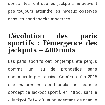
contraintes font que les jackpots ne peuvent
pas toujours atteindre les niveaux observés
dans les sportsbooks modernes.
L’évolution des paris
sportifs : l’émergence des
jackpots – 400 mots
Les paris sportifs ont longtemps été perçus
comme un jeu de pronostics sans
composante progressive. Ce n’est qu’en 2015
que les premiers sportsbooks ont testé le
concept de jackpot sportif, en introduisant le
« Jackpot Bet », où un pourcentage de chaque