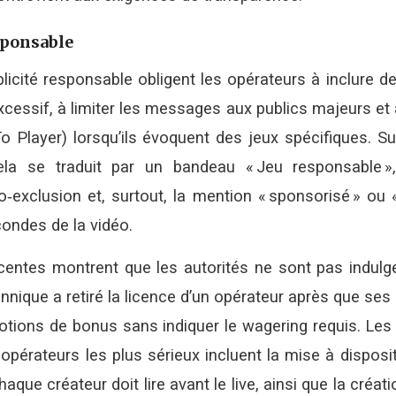
esponsable
licité responsable obligent les opérateurs à inclure 
excessif, à limiter les messages aux publics majeurs et 
 Player) lorsqu’ils évoquent des jeux spécifiques. S
ela se traduit par un bandeau « Jeu responsable »,
exclusion et, surtout, la mention « sponsorisé » ou «
ondes de la vidéo.
centes montrent que les autorités ne sont pas indulge
nique a retiré la licence d’un opérateur après que ses 
otions de bonus sans indiquer le wagering requis. Les
opérateurs les plus sérieux incluent la mise à disposit
que créateur doit lire avant le live, ainsi que la créat