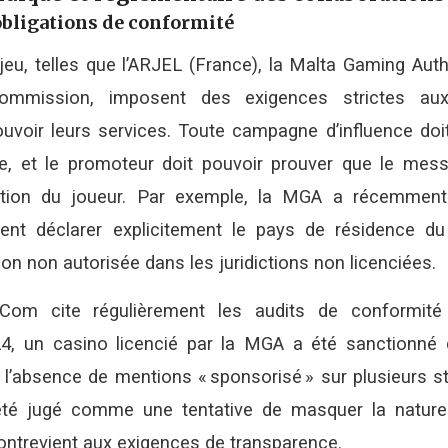
 obligations de conformité
jeu, telles que l’ARJEL (France), la Malta Gaming Aut
mmission, imposent des exigences strictes aux
uvoir leurs services. Toute campagne d’influence doit
de, et le promoteur doit pouvoir prouver que le mes
ction du joueur. Par exemple, la MGA a récemment
vent déclarer explicitement le pays de résidence du 
ion non autorisée dans les juridictions non licenciées.
.Com cite régulièrement les audits de conformi
24, un casino licencié par la MGA a été sanctionn
à l’absence de mentions « sponsorisé » sur plusieurs 
é jugé comme une tentative de masquer la natur
ontrevient aux exigences de transparence.