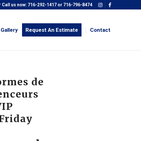
 Call us now:
716-292-1417
or
716-796-8474
Gallery
Request An Estimate
Contact
formes de
uenceurs
VIP
 Friday