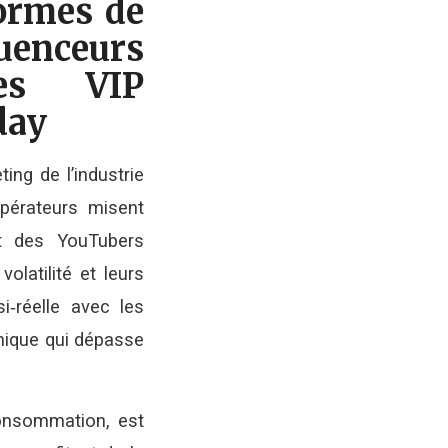
formes de
luenceurs
es VIP
day
ng de l’industrie
opérateurs misent
et des YouTubers
olatilité et leurs
i‑réelle avec les
nique qui dépasse
consommation, est