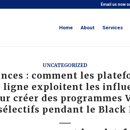
Email us now
or
Home
About
Services
UNCATEGORIZED
ances : comment les plate
 ligne exploitent les infl
ur créer des programmes 
sélectifs pendant le Black