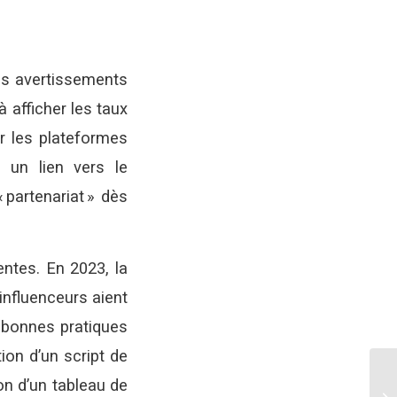
des avertissements
à afficher les taux
ur les plateformes
 un lien vers le
 partenariat » dès
ntes. En 2023, la
influenceurs aient
 bonnes pratiques
ion d’un script de
10
ion d’un tableau de
an