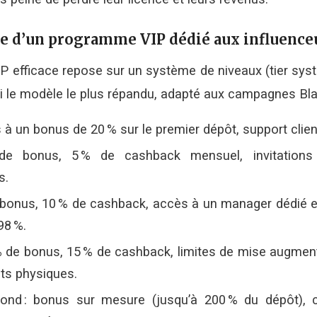
re d’un programme VIP dédié aux influence
efficace repose sur un système de niveaux (tier syste
i le modèle le plus répandu, adapté aux campagnes Bla
 à un bonus de 20 % sur le premier dépôt, support clien
% de bonus, 5 % de cashback mensuel, invitation
s.
e bonus, 10 % de cashback, accès à un manager dédié 
98 %.
% de bonus, 15 % de cashback, limites de mise augment
s physiques.
nd : bonus sur mesure (jusqu’à 200 % du dépôt), ca