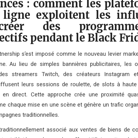
ances : comment les plate
ligne exploitent les inf
créer des programm
lectifs pendant le Black Fri
tnership s’est imposé comme le nouveau levier marketi
ne. Au lieu de simples bannières publicitaires, les 
 des streamers Twitch, des créateurs Instagram 
iffusent leurs sessions de roulette, de slots à haute v
 en direct. Cette approche crée une proximité quas
rme chaque mise en une scène et génère un trafic orga
pagnes traditionnelles.
 traditionnellement associé aux ventes de biens de 