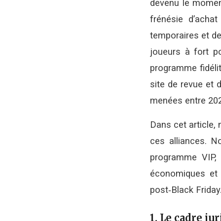
devenu le moment 
frénésie d’acha
temporaires et des
joueurs à fort p
programme fidéli
site de revue et
menées entre 202
Dans cet article,
ces alliances. N
programme VIP, 
économiques et 
post‑Black Friday
1. Le cadre j