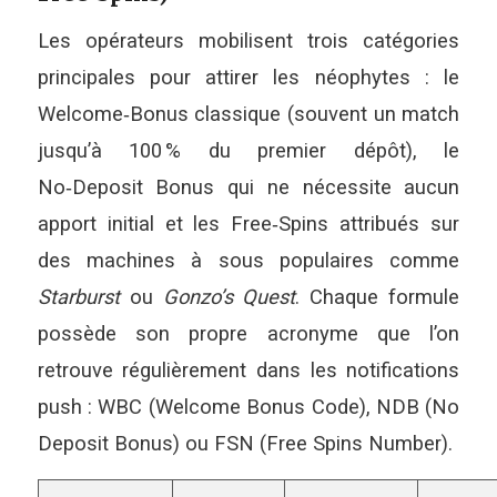
Les opérateurs mobilisent trois catégories
principales pour attirer les néophytes : le
Welcome‑Bonus classique (souvent un match
jusqu’à 100 % du premier dépôt), le
No‑Deposit Bonus qui ne nécessite aucun
apport initial et les Free‑Spins attribués sur
des machines à sous populaires comme
Starburst
ou
Gonzo’s Quest
. Chaque formule
possède son propre acronyme que l’on
retrouve régulièrement dans les notifications
push : WBC (Welcome Bonus Code), NDB (No
Deposit Bonus) ou FSN (Free Spins Number).