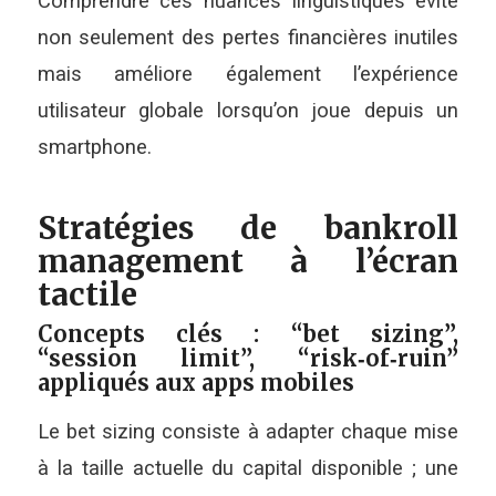
Comprendre ces nuances linguistiques évite
non seulement des pertes financières inutiles
mais améliore également l’expérience
utilisateur globale lorsqu’on joue depuis un
smartphone.
Stratégies de bankroll
management à l’écran
tactile
Concepts clés : “bet sizing”,
“session limit”, “risk‑of‑ruin”
appliqués aux apps mobiles
Le bet sizing consiste à adapter chaque mise
à la taille actuelle du capital disponible ; une