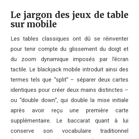
Le jargon des jeux de table
sur mobile
Les tables classiques ont dû se réinventer
pour tenir compte du glissement du doigt et
du zoom dynamique imposés par l’écran
tactile. Le blackjack mobile introduit ainsi des
termes tels que “split” – séparer deux cartes
identiques pour créer deux mains distinctes –
ou “double down”, qui double la mise initiale
après avoir reçu une première carte
supplémentaire. Le baccarat quant à lui
conserve son vocabulaire traditionnel