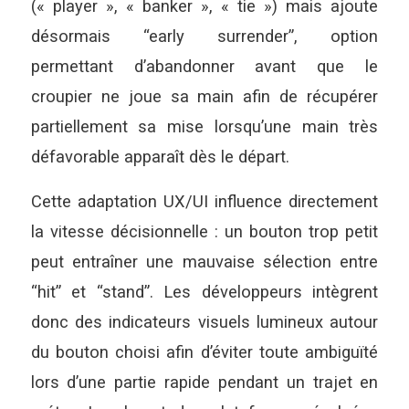
(« player », « banker », « tie ») mais ajoute
désormais “early surrender”, option
permettant d’abandonner avant que le
croupier ne joue sa main afin de récupérer
partiellement sa mise lorsqu’une main très
défavorable apparaît dès le départ.
Cette adaptation UX/UI influence directement
la vitesse décisionnelle : un bouton trop petit
peut entraîner une mauvaise sélection entre
“hit” et “stand”. Les développeurs intègrent
donc des indicateurs visuels lumineux autour
du bouton choisi afin d’éviter toute ambiguïté
lors d’une partie rapide pendant un trajet en