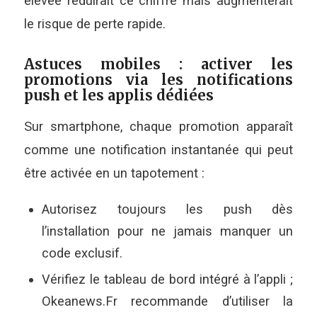
élevée réduirait ce chiffre mais augmenterait
le risque de perte rapide.
Astuces mobiles : activer les
promotions via les notifications
push et les applis dédiées
Sur smartphone, chaque promotion apparaît
comme une notification instantanée qui peut
être activée en un tapotement :
Autorisez toujours les push dès
l’installation pour ne jamais manquer un
code exclusif.
Vérifiez le tableau de bord intégré à l’appli ;
Okeanews.Fr recommande d’utiliser la