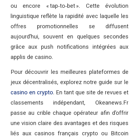
ou encore « tap‑to‑bet ». Cette évolution
linguistique reflète la rapidité avec laquelle les
offres promotionnelles se diffusent
aujourd’hui, souvent en quelques secondes
grâce aux push notifications intégrées aux
applis de casino.
Pour découvrir les meilleures plateformes de
jeux décentralisés, explorez notre guide sur le
casino en crypto
. En tant que site de revues et
classements indépendant, Okeanews.Fr
passe au crible chaque opérateur afin d’offrir
une vision claire des avantages et des risques
liés aux casinos français crypto ou Bitcoin