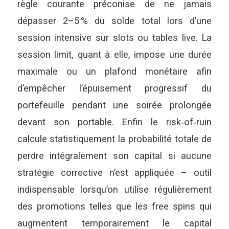
règle courante préconise de ne jamais
dépasser 2–5 % du solde total lors d’une
session intensive sur slots ou tables live. La
session limit, quant à elle, impose une durée
maximale ou un plafond monétaire afin
d’empêcher l’épuisement progressif du
portefeuille pendant une soirée prolongée
devant son portable. Enfin le risk‑of‑ruin
calcule statistiquement la probabilité totale de
perdre intégralement son capital si aucune
stratégie corrective n’est appliquée – outil
indispensable lorsqu’on utilise régulièrement
des promotions telles que les free spins qui
augmentent temporairement le capital