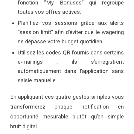
fonction “My Bonuses” qui regroupe
toutes vos offres actives.
Planifiez vos sessions grâce aux alerts
“session limit” afin d’éviter que le wagering
ne dépasse votre budget quotidien.
Utilisez les codes QR fournis dans certains
e‑mailings ; ils s’enregistrent
automatiquement dans l’application sans
saisie manuelle.
En appliquant ces quatre gestes simples vous
transformerez chaque notification en
opportunité mesurable plutôt qu’en simple
bruit digital.