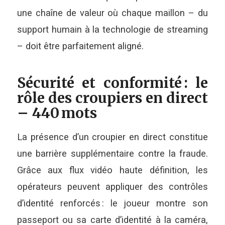
une chaîne de valeur où chaque maillon – du
support humain à la technologie de streaming
– doit être parfaitement aligné.
Sécurité et conformité : le
rôle des croupiers en direct
– 440 mots
La présence d’un croupier en direct constitue
une barrière supplémentaire contre la fraude.
Grâce aux flux vidéo haute définition, les
opérateurs peuvent appliquer des contrôles
d’identité renforcés : le joueur montre son
passeport ou sa carte d’identité à la caméra,