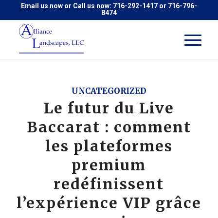
Email us now
or Call us now:
716-292-1417
or
716-796-
8474
UNCATEGORIZED
Le futur du Live
Baccarat : comment
les plateformes
premium
redéfinissent
l’expérience VIP grâce