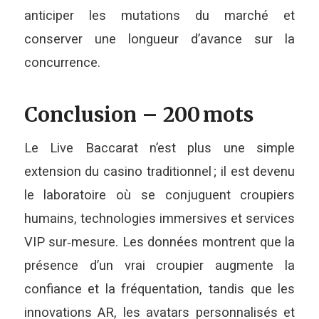
anticiper les mutations du marché et
conserver une longueur d’avance sur la
concurrence.
Conclusion – 200 mots
Le Live Baccarat n’est plus une simple
extension du casino traditionnel ; il est devenu
le laboratoire où se conjuguent croupiers
humains, technologies immersives et services
VIP sur‑mesure. Les données montrent que la
présence d’un vrai croupier augmente la
confiance et la fréquentation, tandis que les
innovations AR, les avatars personnalisés et