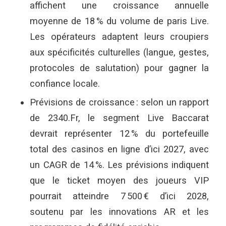
affichent une croissance annuelle
moyenne de 18 % du volume de paris Live.
Les opérateurs adaptent leurs croupiers
aux spécificités culturelles (langue, gestes,
protocoles de salutation) pour gagner la
confiance locale.
Prévisions de croissance : selon un rapport
de 2340.Fr, le segment Live Baccarat
devrait représenter 12 % du portefeuille
total des casinos en ligne d’ici 2027, avec
un CAGR de 14 %. Les prévisions indiquent
que le ticket moyen des joueurs VIP
pourrait atteindre 7 500 € d’ici 2028,
soutenu par les innovations AR et les