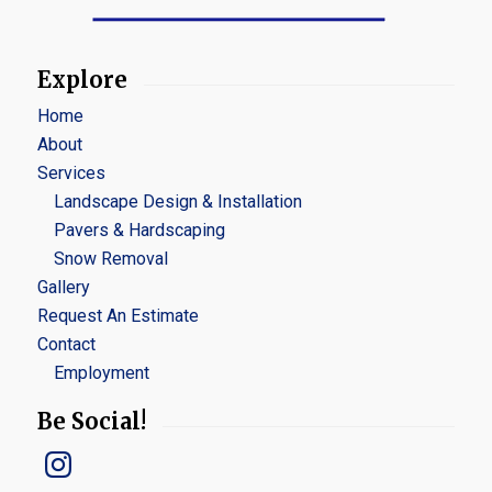
Explore
Home
About
Services
Landscape Design & Installation
Pavers & Hardscaping
Snow Removal
Gallery
Request An Estimate
Contact
Employment
Be Social!