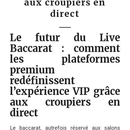
aux croupiers en
direct
Le futur du Live
Baccarat : comment
les plateformes
premium
redéfinissent
l’expérience VIP grâce
aux croupiers en
direct
Le baccarat, autrefois réservé aux salons