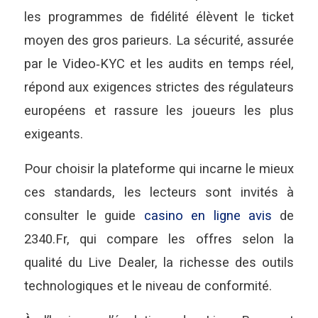
les programmes de fidélité élèvent le ticket
moyen des gros parieurs. La sécurité, assurée
par le Video‑KYC et les audits en temps réel,
répond aux exigences strictes des régulateurs
européens et rassure les joueurs les plus
exigeants.
Pour choisir la plateforme qui incarne le mieux
ces standards, les lecteurs sont invités à
consulter le guide
casino en ligne avis
de
2340.Fr, qui compare les offres selon la
qualité du Live Dealer, la richesse des outils
technologiques et le niveau de conformité.