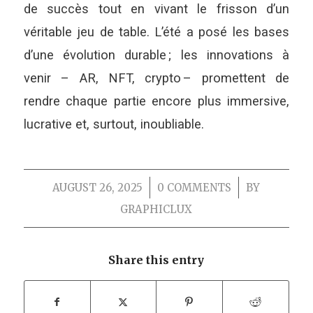
de succès tout en vivant le frisson d’un
véritable jeu de table. L’été a posé les bases
d’une évolution durable ; les innovations à
venir – AR, NFT, crypto – promettent de
rendre chaque partie encore plus immersive,
lucrative et, surtout, inoubliable.
AUGUST 26, 2025
/
0 COMMENTS
/
BY
GRAPHICLUX
Share this entry