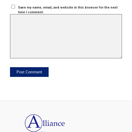
Save my name, email, and website in this browser for the next
time I comment.