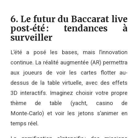
6. Le futur du Baccarat live
post‑été : tendances à
surveiller
L’été a posé les bases, mais l’innovation
continue. La réalité augmentée (AR) permettra
aux joueurs de voir les cartes flotter au-
dessus de la table virtuelle, avec des effets
3D interactifs. Imaginez choisir votre propre
thème de table (yacht, casino de
Monte‑Carlo) et voir les jetons s’animer en
temps réel.