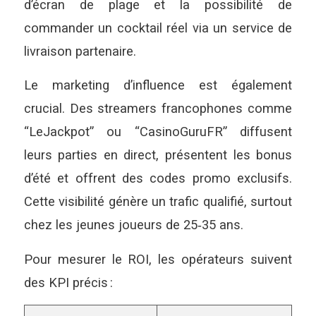
d’écran de plage et la possibilité de
commander un cocktail réel via un service de
livraison partenaire.
Le marketing d’influence est également
crucial. Des streamers francophones comme
“LeJackpot” ou “CasinoGuruFR” diffusent
leurs parties en direct, présentent les bonus
d’été et offrent des codes promo exclusifs.
Cette visibilité génère un trafic qualifié, surtout
chez les jeunes joueurs de 25‑35 ans.
Pour mesurer le ROI, les opérateurs suivent
des KPI précis :