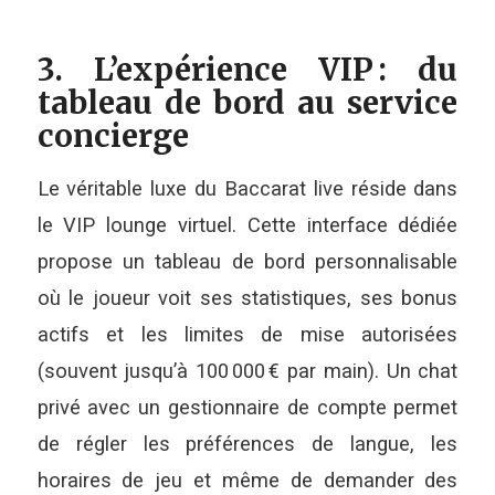
3. L’expérience VIP : du
tableau de bord au service
concierge
Le véritable luxe du Baccarat live réside dans
le VIP lounge virtuel. Cette interface dédiée
propose un tableau de bord personnalisable
où le joueur voit ses statistiques, ses bonus
actifs et les limites de mise autorisées
(souvent jusqu’à 100 000 € par main). Un chat
privé avec un gestionnaire de compte permet
de régler les préférences de langue, les
horaires de jeu et même de demander des