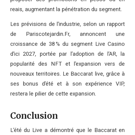
reais, augmentant la pénétration du segment.
Les prévisions de l’industrie, selon un rapport
de Pariscotejardin.Fr, annoncent une
croissance de 38 % du segment Live Casino
d’ici 2027, portée par l’adoption de l’AR, la
popularité des NFT et l’expansion vers de
nouveaux territoires. Le Baccarat live, grâce à
ses bonus d’été et à son expérience VIP,
restera le pilier de cette expansion.
Conclusion
L’été du Live a démontré que le Baccarat en