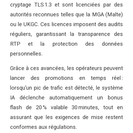
cryptage TLS 1.3 et sont licenciées par des
autorités reconnues telles que la MGA (Malte)
ou le UKGC. Ces licences imposent des audits
réguliers, garantissant la transparence des
RTP et la protection des données
personnelles.
Grâce à ces avancées, les opérateurs peuvent
lancer des promotions en temps réel :
lorsqu’un pic de trafic est détecté, le système
IA déclenche automatiquement un bonus
flash de 20 % valable 30 minutes, tout en
assurant que les exigences de mise restent
conformes aux régulations.