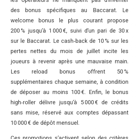
des bonus spécifiques au Baccarat. Le
welcome bonus le plus courant propose
200 % jusqu’à 1 000 €, suivi d’un pari de 30 x
sur le Baccarat. Le cash‑back de 10 % sur les
pertes nettes du mois de juillet incite les
joueurs à revenir après une mauvaise main.
Les reload bonus offrent 50 %
supplémentaires chaque semaine, à condition
de déposer au moins 100 €. Enfin, le bonus
high‑roller délivre jusqu’à 5 000 € de crédits
sans mise, réservé aux comptes dépassant
10 000 € de dépôt mensuel.
Ces promotions s’activent selon des critères