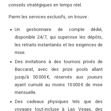
conseils stratégiques en temps réel.
Parmi les services exclusifs, on trouve :
Un gestionnaire de compte dédié,
disponible 24/7, qui supervise les dépôts,
les retraits instantanés et les exigences de
mise.
Des invitations à des tournois privés de
Baccarat, avec des prize pools allant
jusqu’à 50 000 €, réservés aux joueurs
ayant cumulé au moins 10 000 € de mise
mensuelle.
Des cadeaux physiques tels que des
voyages tout‑incluse à Las Vegas, des