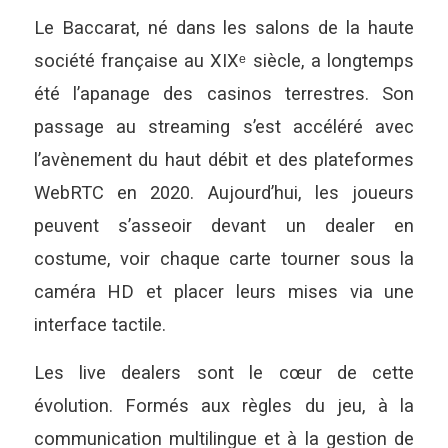
Le Baccarat, né dans les salons de la haute
société française au XIXᵉ siècle, a longtemps
été l’apanage des casinos terrestres. Son
passage au streaming s’est accéléré avec
l’avènement du haut débit et des plateformes
WebRTC en 2020. Aujourd’hui, les joueurs
peuvent s’asseoir devant un dealer en
costume, voir chaque carte tourner sous la
caméra HD et placer leurs mises via une
interface tactile.
Les live dealers sont le cœur de cette
évolution. Formés aux règles du jeu, à la
communication multilingue et à la gestion de