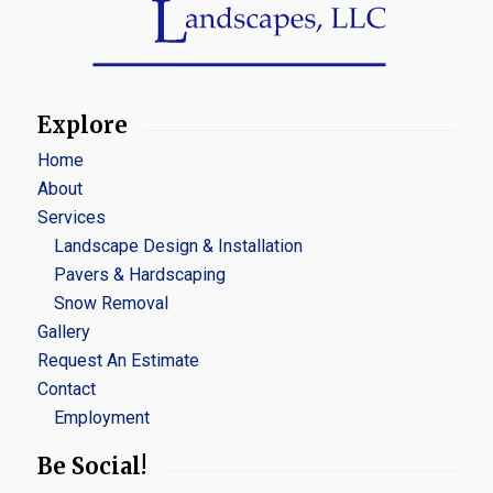
Explore
Home
About
Services
Landscape Design & Installation
Pavers & Hardscaping
Snow Removal
Gallery
Request An Estimate
Contact
Employment
Be Social!