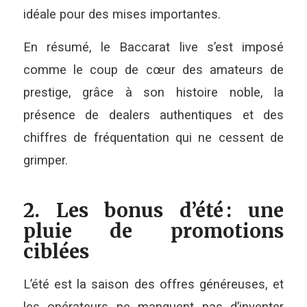
idéale pour des mises importantes.
En résumé, le Baccarat live s’est imposé
comme le coup de cœur des amateurs de
prestige, grâce à son histoire noble, la
présence de dealers authentiques et des
chiffres de fréquentation qui ne cessent de
grimper.
2. Les bonus d’été : une
pluie de promotions
ciblées
L’été est la saison des offres généreuses, et
les opérateurs ne manquent pas d’inventer