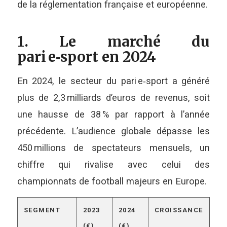
de la réglementation française et européenne.
1. Le marché du
pari e‑sport en 2024
En 2024, le secteur du pari e‑sport a généré
plus de 2,3 milliards d’euros de revenus, soit
une hausse de 38 % par rapport à l’année
précédente. L’audience globale dépasse les
450 millions de spectateurs mensuels, un
chiffre qui rivalise avec celui des
championnats de football majeurs en Europe.
SEGMENT
2023
2024
CROISSANCE
(€)
(€)