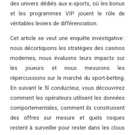
des univers dédiés aux e‑sports, où les bonus
et les programmes VIP jouent le rôle de
véritables leviers de différenciation.
Cet article se veut une enquête investigative :
nous décortiquons les stratégies des casinos
modernes, nous évaluons leurs impacts sur
les joueurs et nous mesurons les
répercussions sur le marché du sport‑betting.
En suivant le fil conducteur, vous découvrirez
comment les opérateurs utilisent les données
comportementales, comment ils construisent
des offres sur mesure et quels risques
restent à surveiller pour rester dans les clous