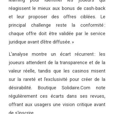
réagissent le mieux aux bonus de cash‑back
et leur proposer des offres ciblées. Le
principal challenge reste la conformité :
chaque offre doit être validée par le service
juridique avant d’être diffusée. »
L’analyse montre un écart récurrent : les
joueurs attendent de la transparence et de la
valeur réelle, tandis que les casinos misent
sur la rareté et l’exclusivité pour créer de la
désirabilité. Boutique Solidaire.Com note
régulièrement ces écarts dans ses revues,
offrant aux usagers une vision critique avant
de s’inscrire.