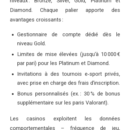
niveaux : Bronze, Silver, Gold, Platinum et
Diamond. Chaque palier apporte des
avantages croissants :
Gestionnaire de compte dédié dès le
niveau Gold.
Limites de mise élevées (jusqu’à 10 000 €
par pari) pour les Platinum et Diamond.
Invitations à des tournois e‑sport privés,
avec prise en charge des frais d’inscription.
Bonus personnalisés (ex. : 30 % de bonus
supplémentaire sur les paris Valorant).
Les casinos exploitent les données
comportementales – fréquence de jeu,