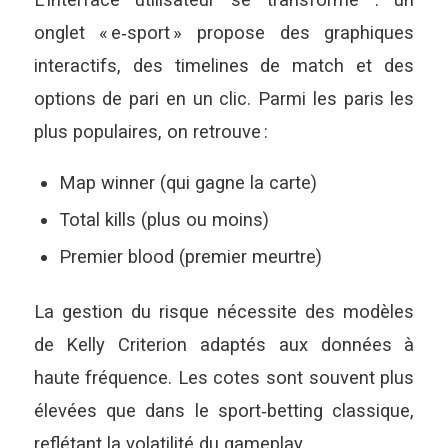
onglet « e‑sport » propose des graphiques
interactifs, des timelines de match et des
options de pari en un clic. Parmi les paris les
plus populaires, on retrouve :
Map winner (qui gagne la carte)
Total kills (plus ou moins)
Premier blood (premier meurtre)
La gestion du risque nécessite des modèles
de Kelly Criterion adaptés aux données à
haute fréquence. Les cotes sont souvent plus
élevées que dans le sport‑betting classique,
reflétant la volatilité du gameplay.