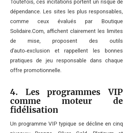
Toutefois, ces incitations portent un risque de
dépendance. Les sites les plus responsables,
comme ceux évalués par Boutique
Solidaire.Com, affichent clairement les limites
de mise, proposent des outils
d’auto‑exclusion et rappellent les bonnes
pratiques de jeu responsable dans chaque
offre promotionnelle.
4. Les programmes VIP
comme moteur de
fidélisation
Un programme VIP typique se décline en cinq