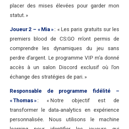
placer des mises élevées pour garder mon
statut. »
Joueur 2 – « Mia »
: « Les paris gratuits sur les
premiers blood de CS:GO m’ont permis de
comprendre les dynamiques du jeu sans
perdre d’argent. Le programme VIP m’a donné
accès à un salon Discord exclusif où l’on
échange des stratégies de pari. »
Responsable de programme fidélité –
« Thomas »
: « Notre objectif est de
transformer le data‑analytics en expérience
personnalisée. Nous utilisons le machine
learning pour identifier les joueurs qui