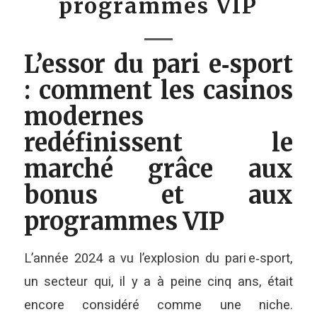
programmes VIP
L’essor du pari e‑sport
: comment les casinos
modernes
redéfinissent le
marché grâce aux
bonus et aux
programmes VIP
L’année 2024 a vu l’explosion du pari e‑sport,
un secteur qui, il y a à peine cinq ans, était
encore considéré comme une niche.