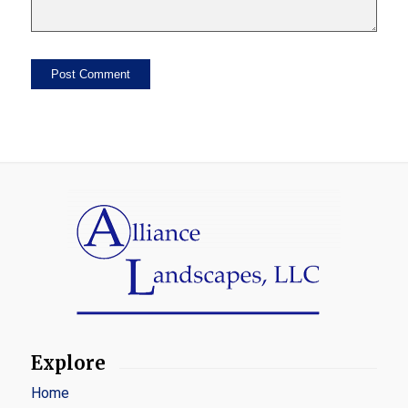
Explore
Home