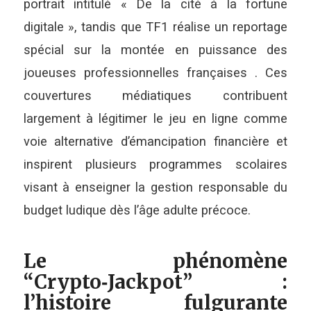
portrait intitulé « De la cité à la fortune
digitale », tandis que TF1 réalise un reportage
spécial sur la montée en puissance des
joueuses professionnelles françaises . Ces
couvertures médiatiques contribuent
largement à légitimer le jeu en ligne comme
voie alternative d’émancipation financière et
inspirent plusieurs programmes scolaires
visant à enseigner la gestion responsable du
budget ludique dès l’âge adulte précoce.
Le phénomène
“Crypto‑Jackpot” :
l’histoire fulgurante