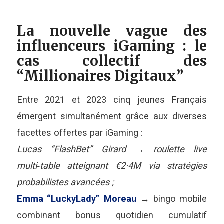
La nouvelle vague des
influenceurs iGaming : le
cas collectif des
“Millionaires Digitaux”
Entre 2021 et 2023 cinq jeunes Français
émergent simultanément grâce aux diverses
facettes offertes par iGaming :
Lucas “FlashBet” Girard
→ roulette live
multi‑table atteignant €2·4M via stratégies
probabilistes avancées ;
Emma “LuckyLady” Moreau
→ bingo mobile
combinant bonus quotidien cumulatif