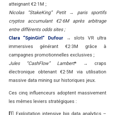
atteignant €2·1M ;
Nicolas “StakeKing” Petit
→ paris sportifs
cryptos accumulant €2·6M après arbitrage
entre différents odds sites ;
Clara “SpinGirl” Dufour
→ slots VR ultra
immersives générant €2·3M grâce à
campagnes promotionnelles exclusives ;
Jules “CashFlow” Lambert
* → craps
électronique obtenant €2·5M via utilisation
massive data mining sur historiques jeux.
Ces cinq influenceurs adoptent massivement
les mêmes leviers stratégiques :
1️⃣ Exploitation intensive big data analytics –