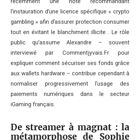
récemment une note recommandant
l’instauration d’une licence spécifique « crypto
gambling » afin d’assurer protection consumer
tout en évitant le blanchiment illicite . Le rôle
public qu’assume Alexandre – souvent
interviewé par Commentjyvais.Fr pour
expliquer comment sécuriser ses fonds grâce
aux wallets hardware – contribue cependant à
normaliser progressivement l’usage des
paiements numériques dans le secteur
iGaming français.
De streamer à magnat : la
métamorphose de Sophie