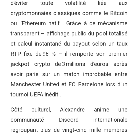
d’éviter toute volatilité liée aux
cryptomonnaies classiques comme le Bitcoin
ou l’Ethereum natif . Grâce à ce mécanisme
transparent – affichage public du pool totalisé
et calcul instantané du payout selon un taux
RTP fixe de 98 % – il remporte son premier
jackpot crypto de 3 millions d’euros après
avoir parié sur un match improbable entre
Manchester United et FC Barcelone lors d’un
tournoi UEFA inédit .
Côté culturel, Alexandre anime une
communauté Discord internationale
regroupant plus de vingt‑cinq mille membres