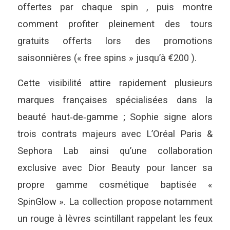
offertes par chaque spin , puis montre
comment profiter pleinement des tours
gratuits offerts lors des promotions
saisonnières (« free spins » jusqu’à €200 ).
Cette visibilité attire rapidement plusieurs
marques françaises spécialisées dans la
beauté haut‑de‑gamme ; Sophie signe alors
trois contrats majeurs avec L’Oréal Paris &
Sephora Lab ainsi qu’une collaboration
exclusive avec Dior Beauty pour lancer sa
propre gamme cosmétique baptisée «
SpinGlow ». La collection propose notamment
un rouge à lèvres scintillant rappelant les feux