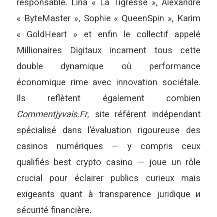
responsable​. Lina « La Tigresse », Alexandre
« ByteMaster », Sophie « QueenSpin », Karim
« GoldHeart » et enfin le collectif appelé
Millionaires Digitaux incarnent tous cette
double dynamique où performance
économique rime avec innovation sociétale.​
Ils reflètent également combien
Commentjyvais.Fr
, site référent indépendant
spécialisé dans l’évaluation rigoureuse des
casinos numériques — y compris ceux
qualifiés best crypto casino — joue un rôle
crucial pour éclairer publics curieux mais
exigeants quant à transparence juridique и
sécurité financière.​